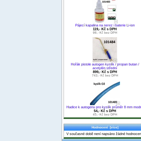
Pájecí kapalina na nerez i baterie Li-ion
119,- Kč s DPH
98,- Kč bez DPH
Hořák pistole autogen kyslík / propan butan /
acetylén střední
899,- Kč s DPH
743,- Kč bez DPH
Hadice k autogenu pro kyslík průměr 8 mm mod
54,- Kč s DPH
45,- Kč bez DPH
Hodnocení [více]
V současné době není napsáno žádné hodnocen