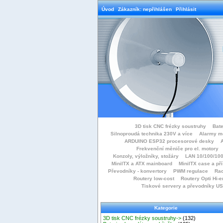
Úvod
Zákazník: nepřihlášen
Přihlásit
3D tisk CNC frézky soustruhy
Bate
Silnoproudá technika 230V a více
Alarmy m
ARDUINO ESP32 procesorové desky
Frekvenční měniče pro el. motory
Konzoly, výložníky, stožáry
LAN 10/100/100
MiniITX a ATX mainboard
MiniITX case a př
Převodníky - konvertory
PWM regulace
Rac
Routery low-cost
Routery Opti Hi-e
Tiskové servery a převodníky U
Kategorie
3D tisk CNC frézky soustruhy->
(132)