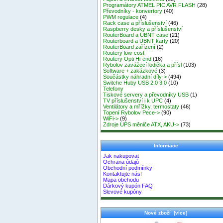
Programátory ATMEL PIC AVR FLASH
(28)
Převodníky - konvertory
(40)
PWM regulace
(4)
Rack case a příslušenství
(46)
Raspberry desky a příslušenství
RouterBoard a UBNT case
(21)
Routerboard a UBNT karty
(20)
RouterBoard zařízení
(2)
Routery low-cost
Routery Opti Hi-end
(16)
Rybolov zavážecí lodička a přísl
(103)
Software + zakázkové
(3)
Součástky náhradní díly->
(494)
Switche Huby USB 2.0 3.0
(10)
Telefony
Tiskové servery a převodníky USB
(1)
TV příslušenství i k UPC
(4)
Ventilátory a mřížky, termostaty
(46)
Topení Rybolov Pece->
(90)
WiFi->
(9)
Zdroje UPS měniče ATX, AKU->
(73)
Informace
Jak nakupovat
Ochrana údajů
Obchodní podmínky
Kontaktujte nás!
Mapa obchodu
Dárkový kupón FAQ
Slevové kupóny
Nové zboží [více]