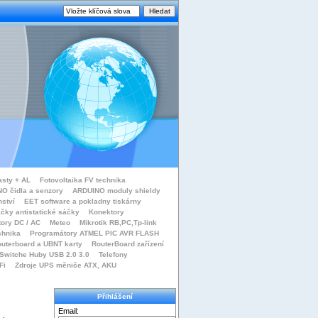
asty + AL
Fotovoltaika FV technika
O čidla a senzory
ARDUINO moduly shieldy
nství
EET software a pokladny tiskárny
čky antistatické sáčky
Konektory
tory DC / AC
Meteo
Mikrotik RB,PC,Tp-link
chnika
Programátory ATMEL PIC AVR FLASH
uterboard a UBNT karty
RouterBoard zařízení
Switche Huby USB 2.0 3.0
Telefony
Fi
Zdroje UPS měniče ATX, AKU
Přihlášení
Email: