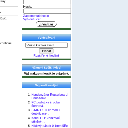
zány.
Heslo:
í.
Zapomenuté heslo
ížeči.
Vytvořit účet
Vyhledávaní
 continue
Rozšířené hledání
Nákupní košík [více]
Váš nákupní košík je prázdný.
Nejprodávanější
Kondenzátor Routerboard
Panasonic...
PC podložka šroubu
červená...
START STOP modul
deaktivace...
Kabel FTP venkovní,
stíněný,...
Niklový pásek 0,1mm šíře