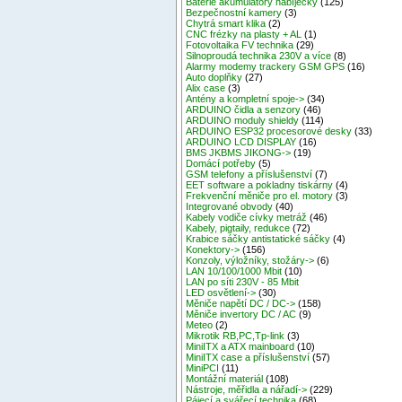
Baterie akumulátory nabíječky
(125)
Bezpečnostní kamery
(3)
Chytrá smart klika
(2)
CNC frézky na plasty + AL
(1)
Fotovoltaika FV technika
(29)
Silnoproudá technika 230V a více
(8)
Alarmy modemy trackery GSM GPS
(16)
Auto doplňky
(27)
Alix case
(3)
Antény a kompletní spoje->
(34)
ARDUINO čidla a senzory
(46)
ARDUINO moduly shieldy
(114)
ARDUINO ESP32 procesorové desky
(33)
ARDUINO LCD DISPLAY
(16)
BMS JKBMS JIKONG->
(19)
Domácí potřeby
(5)
GSM telefony a příslušenství
(7)
EET software a pokladny tiskárny
(4)
Frekvenční měniče pro el. motory
(3)
Integrované obvody
(40)
Kabely vodiče cívky metráž
(46)
Kabely, pigtaily, redukce
(72)
Krabice sáčky antistatické sáčky
(4)
Konektory->
(156)
Konzoly, výložníky, stožáry->
(6)
LAN 10/100/1000 Mbit
(10)
LAN po síti 230V - 85 Mbit
LED osvětlení->
(30)
Měniče napětí DC / DC->
(158)
Měniče invertory DC / AC
(9)
Meteo
(2)
Mikrotik RB,PC,Tp-link
(3)
MiniITX a ATX mainboard
(10)
MiniITX case a příslušenství
(57)
MiniPCI
(11)
Montážní materiál
(108)
Nástroje, měřidla a nářadí->
(229)
Pájecí a svářecí technika
(68)