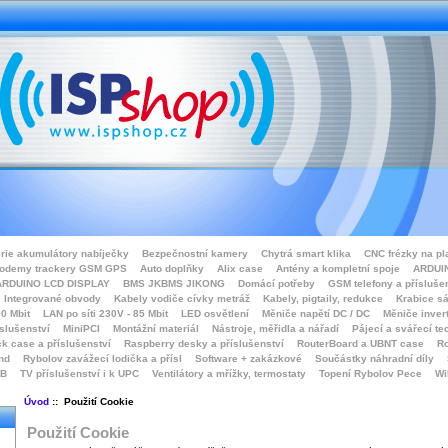
rie akumulátory nabíječky
Bezpečnostní kamery
Chytrá smart klika
CNC frézky na pl
odemy trackery GSM GPS
Auto doplňky
Alix case
Antény a kompletní spoje
ARDUIN
ARDUINO LCD DISPLAY
BMS JKBMS JIKONG
Domácí potřeby
GSM telefony a přísluše
Integrované obvody
Kabely vodiče cívky metráž
Kabely, pigtaily, redukce
Krabice sá
0 Mbit
LAN po síti 230V - 85 Mbit
LED osvětlení
Měniče napětí DC / DC
Měniče inver
íslušenství
MiniPCI
Montážní materiál
Nástroje, měřidla a nářadí
Pájecí a svářecí te
k case a příslušenství
Raspberry desky a příslušenství
RouterBoard a UBNT case
Ro
nd
Rybolov zavážecí lodička a přísl
Software + zakázkové
Součástky náhradní díly
SB
TV příslušenství i k UPC
Ventilátory a mřížky, termostaty
Topení Rybolov Pece
Wi
Úvod
:: Použití Cookie
Použití Cookie