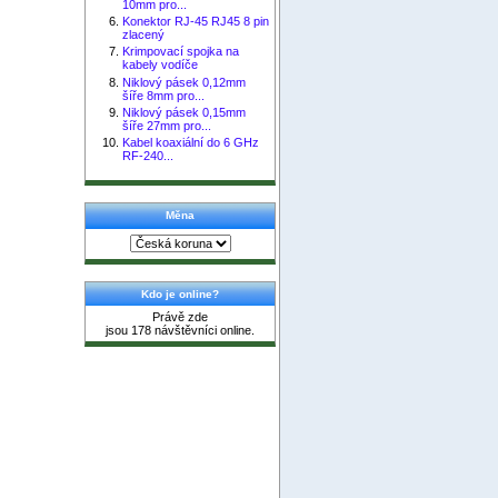
10mm pro...
Konektor RJ-45 RJ45 8 pin
zlacený
Krimpovací spojka na
kabely vodíče
Niklový pásek 0,12mm
šíře 8mm pro...
Niklový pásek 0,15mm
šíře 27mm pro...
Kabel koaxiální do 6 GHz
RF-240...
Měna
Kdo je online?
Právě zde
jsou 178 návštěvníci online.