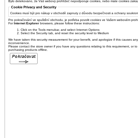
Bylo detekováno, že Váš webový prohlížeč nepodporuje cookies, nebo máte cookies zaká
Cookie Privacy and Security
Cookies musí být pro nákup v obchodě zapnuty z důvodu bezpečnosti a ochrany soukrom
Pro pokračování ve spuštění obchodu, je potřeba povolit cookies ve Vašem webovém prohl
For
Internet Explorer
browsers, please follow these instructions:
Click on the Tools menubar, and select Internet Options
Select the Security tab, and reset the security level to Medium
We have taken this security measurement for your benefit, and apologize if this causes any
inconvenience.
Please contact the store owner if you have any questions relating to this requirement, or to
purchasing products offline.