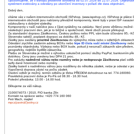
Upozorňujeme, že v eshopu proběhne dovolená od 02.07.2026 do 22.07.2026. Objednáv
systémem evidovány a odeslány po ukončení inventury v pořadí dle data objednání.
Dobrý den,
vítáme vás v našem internetovém obchodě ISPshop, (www.ispshop.cz). ISPshop je plátce 
internetovém obchodě jsou nabízeny převážně komponenty, které byly v praxi ISP nasaze
odzkoušeny s dobrými výsledky.
Komponenty v naší nabídce jsou z části vyráběny na zakázku. Není proto většinou možné 
následující pracovní den, jak je to běžné u společností, které zboží pouze překupují.
Za standardní dopravu Zásilkovnou, Českou poštou nebo PPL vám bude účtováno 95,- Kč
Slovensko taktéž, poplatek dopravci za dobírku 48,- Kč.
Zásilky jsou zasílány
prioritně Zásilkovnou
do výdejního místa nebo v odlehlých oblastech
Odeslání zrychlíte zadáním adresy BOXu nebo
lépe ID čísla vaší místní Zásilkovny
nebo
poznámky objednávky. Výdejna nebo BOX bude, pokud ji neoznačí zákazník sám předem,
geograficky, nejblíže bydlišti zákazníka.
Platbu ze Slovenska je možné s výhodou uskutečnit pomocí služby PayPal, bankovním př
dobírkou. Ceny jsou uvedeny bez DPH 21 proc.
Pro zakázky
nadměrné váhou nebo rozměry nebo je nedopravuje Zásilkovna
platí odli
tarify dané hmotností nebo rozměry.
Zásilky baterií s nadměrnou váhou jsou rozděleny do několika zásilek, nelze je odeslat v je
Vypočtená doprava závisí na počtu zásilek.
Osobní odběr je možný, termín odběru je třeba PŘEDEM dohodnout na tel. 774-160060.
Pravidelná pracovní doba je Po-Pá od 08.30 - 16.30 hod.
Polední přestávka: 13.00 - 14.00 hod.
Děkujeme za váš nákup.
2100074073 / 2010, FIO banka Zlín
Kontakt na správce webu: +420 774 160 060
Petr Mach, majitel
mpcz(zavináč)volny.cz