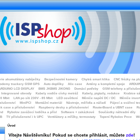
rie akumulátory nabíječky
Bezpečnostní kamery
Chytrá smart klika
CNC frézky na pl
odemy trackery GSM GPS
Auto doplňky
Alix case
Antény a kompletní spoje
ARDUIN
ARDUINO LCD DISPLAY
BMS JKBMS JIKONG
Domácí potřeby
GSM telefony a přísluše
Integrované obvody
Kabely vodiče cívky metráž
Kabely, pigtaily, redukce
Krabice sá
0 Mbit
LAN po síti 230V - 85 Mbit
LED osvětlení
Měniče napětí DC / DC
Měniče inver
íslušenství
MiniPCI
Montážní materiál
Nástroje, měřidla a nářadí
Pájecí a svářecí te
k case a příslušenství
Raspberry desky a příslušenství
RouterBoard a UBNT case
Ro
nd
Rybolov zavážecí lodička a přísl
Software + zakázkové
Součástky náhradní díly
SB
TV příslušenství i k UPC
Ventilátory a mřížky, termostaty
Topení Rybolov Pece
Wi
Úvod
Vítejte
Návštěvníku!
Pokud se chcete přihlásit, můžete
zde
!