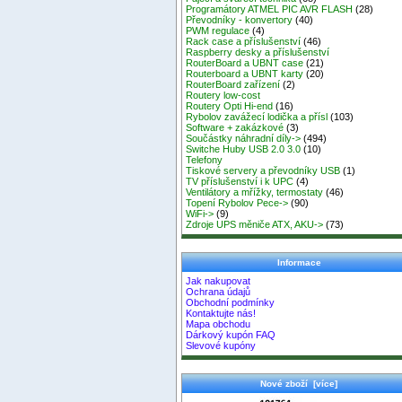
Programátory ATMEL PIC AVR FLASH
(28)
Převodníky - konvertory
(40)
PWM regulace
(4)
Rack case a příslušenství
(46)
Raspberry desky a příslušenství
RouterBoard a UBNT case
(21)
Routerboard a UBNT karty
(20)
RouterBoard zařízení
(2)
Routery low-cost
Routery Opti Hi-end
(16)
Rybolov zavážecí lodička a přísl
(103)
Software + zakázkové
(3)
Součástky náhradní díly->
(494)
Switche Huby USB 2.0 3.0
(10)
Telefony
Tiskové servery a převodníky USB
(1)
TV příslušenství i k UPC
(4)
Ventilátory a mřížky, termostaty
(46)
Topení Rybolov Pece->
(90)
WiFi->
(9)
Zdroje UPS měniče ATX, AKU->
(73)
Informace
Jak nakupovat
Ochrana údajů
Obchodní podmínky
Kontaktujte nás!
Mapa obchodu
Dárkový kupón FAQ
Slevové kupóny
Nové zboží [více]