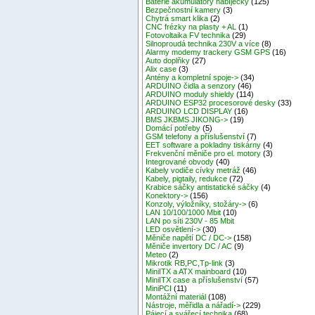
Baterie akumulátory nabíječky
(125)
Bezpečnostní kamery
(3)
Chytrá smart klika
(2)
CNC frézky na plasty + AL
(1)
Fotovoltaika FV technika
(29)
Silnoproudá technika 230V a více
(8)
Alarmy modemy trackery GSM GPS
(16)
Auto doplňky
(27)
Alix case
(3)
Antény a kompletní spoje->
(34)
ARDUINO čidla a senzory
(46)
ARDUINO moduly shieldy
(114)
ARDUINO ESP32 procesorové desky
(33)
ARDUINO LCD DISPLAY
(16)
BMS JKBMS JIKONG->
(19)
Domácí potřeby
(5)
GSM telefony a příslušenství
(7)
EET software a pokladny tiskárny
(4)
Frekvenční měniče pro el. motory
(3)
Integrované obvody
(40)
Kabely vodiče cívky metráž
(46)
Kabely, pigtaily, redukce
(72)
Krabice sáčky antistatické sáčky
(4)
Konektory->
(156)
Konzoly, výložníky, stožáry->
(6)
LAN 10/100/1000 Mbit
(10)
LAN po síti 230V - 85 Mbit
LED osvětlení->
(30)
Měniče napětí DC / DC->
(158)
Měniče invertory DC / AC
(9)
Meteo
(2)
Mikrotik RB,PC,Tp-link
(3)
MiniITX a ATX mainboard
(10)
MiniITX case a příslušenství
(57)
MiniPCI
(11)
Montážní materiál
(108)
Nástroje, měřidla a nářadí->
(229)
Pájecí a svářecí technika
(68)