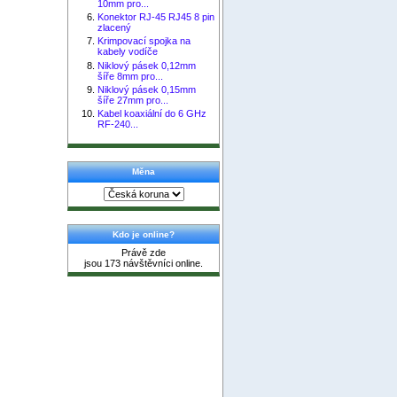
10mm pro...
Konektor RJ-45 RJ45 8 pin
zlacený
Krimpovací spojka na
kabely vodíče
Niklový pásek 0,12mm
šíře 8mm pro...
Niklový pásek 0,15mm
šíře 27mm pro...
Kabel koaxiální do 6 GHz
RF-240...
Měna
Kdo je online?
Právě zde
jsou 173 návštěvníci online.