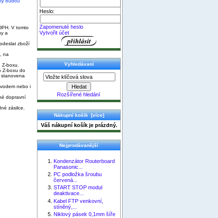
ky budou
Heslo:
Zapomenuté heslo
DPH. V tomto
Vytvořit účet
ny a
odeslat zboží
, na
Vyhledávaní
 Z-boxu.
 Z-boxu do
 stanovena
evodem nebo i
Rozšířené hledání
šné dopravní
dné zásilce.
Nákupní košík [více]
Váš nákupní košík je prázdný.
Nejprodávanější
Kondenzátor Routerboard
Panasonic...
PC podložka šroubu
červená...
START STOP modul
deaktivace...
Kabel FTP venkovní,
stíněný,...
Niklový pásek 0,1mm šíře