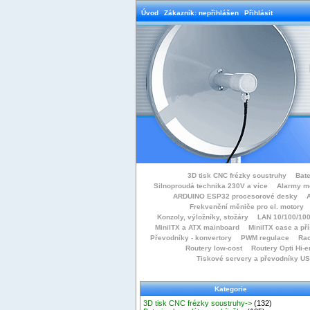
Úvod
Zákazník: nepřihlášen
Přihlásit
3D tisk CNC frézky soustruhy
Bate
Silnoproudá technika 230V a více
Alarmy m
ARDUINO ESP32 procesorové desky
Frekvenční měniče pro el. motory
Konzoly, výložníky, stožáry
LAN 10/100/100
MiniITX a ATX mainboard
MiniITX case a př
Převodníky - konvertory
PWM regulace
Rac
Routery low-cost
Routery Opti Hi-e
Tiskové servery a převodníky U
Kategorie
3D tisk CNC frézky soustruhy->
(132)