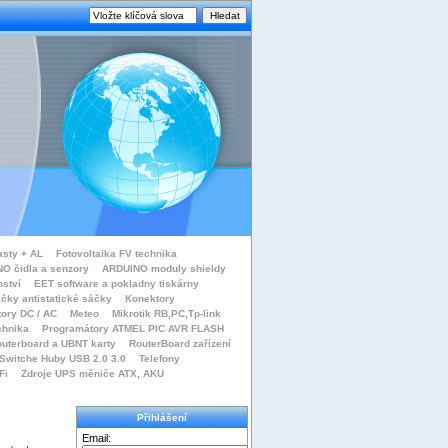
asty + AL
Fotovoltaika FV technika
O čidla a senzory
ARDUINO moduly shieldy
nství
EET software a pokladny tiskárny
čky antistatické sáčky
Konektory
tory DC / AC
Meteo
Mikrotik RB,PC,Tp-link
chnika
Programátory ATMEL PIC AVR FLASH
uterboard a UBNT karty
RouterBoard zařízení
Switche Huby USB 2.0 3.0
Telefony
Fi
Zdroje UPS měniče ATX, AKU
Přihlášení
Email: