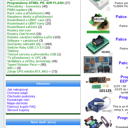
Programátory ATMEL PIC AVR FLASH
(27)
Patice p
TL866II Pl
Převodníky - konvertory
(40)
PWM regulace
(4)
Rack case a příslušenství
(46)
Patice
Raspberry desky a příslušenství
RouterBoard a UBNT case
(21)
Routerboard a UBNT karty
(20)
Patice
RouterBoard zařízení
(2)
Routery low-cost
Routery Opti Hi-end
(16)
Rybolov zavážecí lodička a přísl
(103)
Patice
Software + zakázkové
(3)
Součástky náhradní díly->
(494)
Switche Huby USB 2.0 3.0
(10)
Patic
Telefony
Tiskové servery a převodníky USB
(1)
TV příslušenství i k UPC
(4)
Ventilátory a mřížky, termostaty
(46)
Pati
Topení Rybolov Pece->
(90)
P
WiFi->
(9)
Zdroje UPS měniče ATX, AKU->
(73)
Pro
EEP
Informace
1125 / 28
24/25 do 
Jak nakupovat
rychl
Ochrana údajů
Obchodní podmínky
Prog
Kontaktujte nás!
Mapa obchodu
This is an 
Dárkový kupón FAQ
using it, y
Slevové kupóny
Progr
Nové zboží [více]
Programá