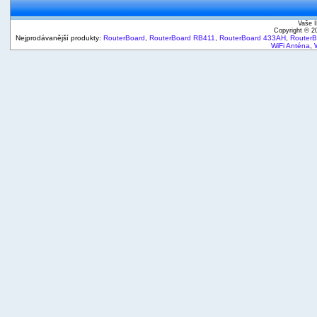
Vaše I
Copyright © 
Nejprodávanější produkty:
RouterBoard
,
RouterBoard RB411
,
RouterBoard 433AH
,
Router
WiFi Anténa
,