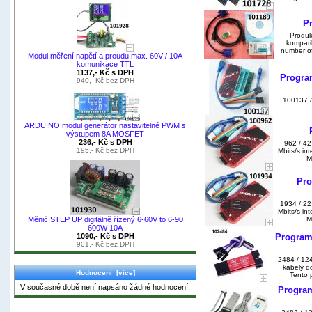
P
Produkt
kompati
number of
Modul měření napětí a proudu max. 60V / 10A
komunikace TTL
1137,- Kč s DPH
Program
940,- Kč bez DPH
100137 /
ARDUINO modul generátor nastavitelné PWM s
výstupem 8A MOSFET
236,- Kč s DPH
962 / 4
195,- Kč bez DPH
Mbits/s i
M
Pro
1934 / 22
Mbits/s i
Měnič STEP UP digitálně řízený 6-60V to 6-90
M
600W 10A
1090,- Kč s DPH
Program
901,- Kč bez DPH
2484 / 12
kabely d
Hodnocení [více]
Tento 
V současné době není napsáno žádné hodnocení.
Progra