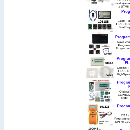
2483 / 12
mezi vývojo
a STM8 o
Prog
1188 / 
FLASH Pro
Tool Su
Progra
Nová ve
Programm
Programov
Progra
FL
Original
FLASH 8
HighSpee
Progra
Origina
EEPROM 
13000 
Progra
1228 /
Programme
SPI for 13