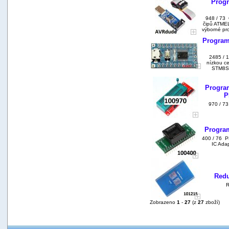
Prog
948 / 73
čipů ATMEL
výborné pr
Program
2485 / 
nízkou c
STM8S0
Program
P
970 / 73
Program
400 / 76 P
IC Ada
Redu
R
Zobrazeno
1
-
27
(z
27
zboží)