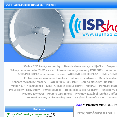
Úvod
Zákazník: nepřihlášen
Přihlásit
3D tisk CNC frézky soustruhy
Baterie akumulátory nabíječky
Bezpečn
Silnoproudá technika 230V a více
Alarmy modemy trackery GSM GPS
Auto do
ARDUINO ESP32 procesorové desky
ARDUINO LCD DISPLAY
BMS JKBMS
Frekvenční měniče pro el. motory
Integrované obvody
Kabely vodiče
Konzoly, výložníky, stožáry
LAN 10/100/1000 Mbit
LAN po síti 230V - 85 Mbit
MiniITX a ATX mainboard
MiniITX case a příslušenství
MiniPCI
Montážní mate
Převodníky - konvertory
PWM regulace
Rack case a příslušenství
Raspberry d
Routery low-cost
Routery Opti Hi-end
Rybolov zavážecí lodička a přísl
Tiskové servery a převodníky USB
TV příslušenství i k UPC
Ventil
Úvod
:: Programátory ATMEL P
Kategorie
Programátory ATMEL
3D tisk CNC frézky soustruhy->
(132)