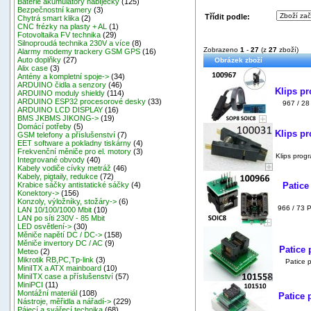
Baterie akumulátory nabíječky
(125)
Bezpečnostní kamery
(3)
Třídit podle:
Chytrá smart klika
(2)
CNC frézky na plasty + AL
(1)
Fotovoltaika FV technika
(29)
Silnoproudá technika 230V a více
(8)
Zobrazeno
1
-
27
(z
27
zboží)
Alarmy modemy trackery GSM GPS
(16)
Auto doplňky
(27)
Obrázek zboží
Alix case
(3)
Antény a kompletní spoje->
(34)
ARDUINO čidla a senzory
(46)
Klips p
ARDUINO moduly shieldy
(114)
ARDUINO ESP32 procesorové desky
(33)
967 / 28
ARDUINO LCD DISPLAY
(16)
BMS JKBMS JIKONG->
(19)
Domácí potřeby
(5)
Klips p
GSM telefony a příslušenství
(7)
EET software a pokladny tiskárny
(4)
Frekvenční měniče pro el. motory
(3)
Klips prog
Integrované obvody
(40)
Kabely vodiče cívky metráž
(46)
Kabely, pigtaily, redukce
(72)
Patice
Krabice sáčky antistatické sáčky
(4)
Konektory->
(156)
Konzoly, výložníky, stožáry->
(6)
966 / 73 P
LAN 10/100/1000 Mbit
(10)
LAN po síti 230V - 85 Mbit
LED osvětlení->
(30)
Měniče napětí DC / DC->
(158)
Měniče invertory DC / AC
(9)
Patice
Meteo
(2)
Mikrotik RB,PC,Tp-link
(3)
Patice 
MiniITX a ATX mainboard
(10)
MiniITX case a příslušenství
(57)
MiniPCI
(11)
Montážní materiál
(108)
Patice
Nástroje, měřidla a nářadí->
(229)
Pájecí a svářecí technika
(68)