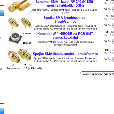
konektor SMA - kabel RF-240 (H-155) -
29,- Kč
vnější závit/kolík - 5GHz
Vložit:
konektor SMA - vnější závit/kolík - kabel RF240 (H-155) -
5GHz
71,- K
Spojka SMA šroub/samice -
59,- Kč
šroub/samice
Vložit:
Spojka SMA šroub/samice - šroub/samice Provedení
stříbrné nebo AU Provedení se šestihranem nebo bez
59,- K
Konektor W.fl HIROSE na PCB SMT
49,- Kč
samec koaxiální
s
Vložit:
Konektor W.fl HIROSE na PCB SMT samec male
connector koaxiální
108,- 
89,- Kč
Spojka SMA šroub/samice - šroub/samec
Spojka SMA šroub / samice - šroub / samec Provedení
Vložit:
stříbrné nebo AU Provedení se šestihranem nebo bez
Zobrazeno
1
-
15
(z
15
zboží)
or