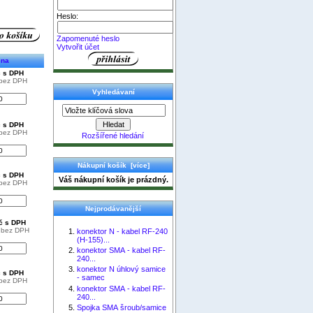
Heslo:
Zapomenuté heslo
Vytvořit účet
ena
č s DPH
 bez DPH
Vyhledávaní
č s DPH
 bez DPH
Rozšířené hledání
Nákupní košík [více]
č s DPH
Váš nákupní košík je prázdný.
 bez DPH
Nejprodávanější
Kč s DPH
č bez DPH
konektor N - kabel RF-240
(H-155)...
konektor SMA - kabel RF-
240...
konektor N úhlový samice
č s DPH
- samec
 bez DPH
konektor SMA - kabel RF-
240...
Spojka SMA šroub/samice