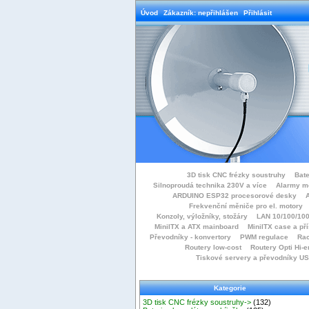
Úvod
Zákazník: nepřihlášen
Přihlásit
3D tisk CNC frézky soustruhy
Bate
Silnoproudá technika 230V a více
Alarmy m
ARDUINO ESP32 procesorové desky
Frekvenční měniče pro el. motory
Konzoly, výložníky, stožáry
LAN 10/100/100
MiniITX a ATX mainboard
MiniITX case a př
Převodníky - konvertory
PWM regulace
Rac
Routery low-cost
Routery Opti Hi-e
Tiskové servery a převodníky U
Kategorie
3D tisk CNC frézky soustruhy->
(132)