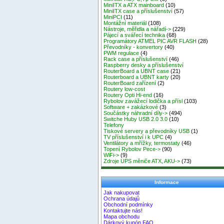
MiniITX a ATX mainboard
(10)
MiniITX case a příslušenství
(57)
MiniPCI
(11)
Montážní materiál
(108)
Nástroje, měřidla a nářadí->
(229)
Pájecí a svářecí technika
(68)
Programátory ATMEL PIC AVR FLASH
(28)
Převodníky - konvertory
(40)
PWM regulace
(4)
Rack case a příslušenství
(46)
Raspberry desky a příslušenství
RouterBoard a UBNT case
(21)
Routerboard a UBNT karty
(20)
RouterBoard zařízení
(2)
Routery low-cost
Routery Opti Hi-end
(16)
Rybolov zavážecí lodička a přísl
(103)
Software + zakázkové
(3)
Součástky náhradní díly->
(494)
Switche Huby USB 2.0 3.0
(10)
Telefony
Tiskové servery a převodníky USB
(1)
TV příslušenství i k UPC
(4)
Ventilátory a mřížky, termostaty
(46)
Topení Rybolov Pece->
(90)
WiFi->
(9)
Zdroje UPS měniče ATX, AKU->
(73)
Informace
Jak nakupovat
Ochrana údajů
Obchodní podmínky
Kontaktujte nás!
Mapa obchodu
Dárkový kupón FAQ