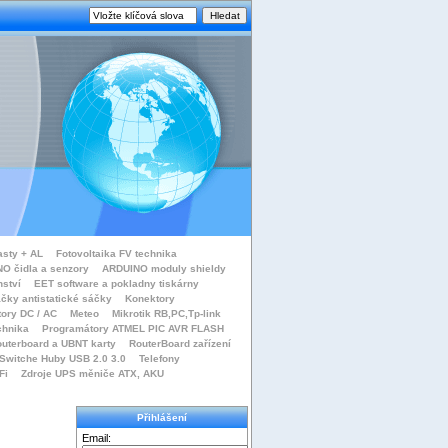
asty + AL
Fotovoltaika FV technika
O čidla a senzory
ARDUINO moduly shieldy
nství
EET software a pokladny tiskárny
čky antistatické sáčky
Konektory
tory DC / AC
Meteo
Mikrotik RB,PC,Tp-link
chnika
Programátory ATMEL PIC AVR FLASH
uterboard a UBNT karty
RouterBoard zařízení
Switche Huby USB 2.0 3.0
Telefony
Fi
Zdroje UPS měniče ATX, AKU
Přihlášení
Email: