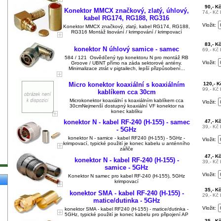
90,- K
Konektor MMCX značkový, zlatý, úhlový,
74,- Kč
kabel RG174, RG188, RG316
Vložit:
Konektor MMCX značkový, zlatý, kabel RG174, RG188,
RG316 Montáž lisování / krimpování / krimpovací
83,- K
konektor N úhlový samice - samec
69,- Kč
584 / 121 Osvědčený typ konektoru N pro montáž RB
Vložit:
Groove / UBNT přímo na záda sektorové antény.
Minimalizace ztrát v pigtailech, lepší přizpůsobení...
Micro konektor koaxiální s koaxiálním
120,- 
99,- Kč
kablíkem cca 30cm
Microkonektor koaxiální s koaxiálním kablíkem cca
Vložit:
30cmNejmenší dostupný koaxiální VF konektor na
konec kablíku
konektor N - kabel RF-240 (H-155) - samec
47,- K
39,- Kč
- 5GHz
konektor N - samice - kabel RF240 (H-155) - 5GHz -
Vložit:
krimpovací, typické použití je konec kabelu u anténního
zářiče
47,- K
konektor N - kabel RF-240 (H-155) -
39,- Kč
samice - 5GHz
Vložit:
Konektor N samec pro kabel RF-240 (H-155), 5GHz
krimpovací
35,- K
konektor SMA - kabel RF-240 (H-155) -
29,- Kč
matice/dutinka - 5GHz
Vložit:
konektor SMA - kabel RF240 (H-155) - matice/dutinka -
5GHz, typické použití je konec kabelu pro připojení AP
35,- K