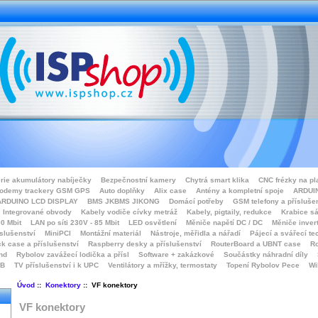
rie akumulátory nabíječky
Bezpečnostní kamery
Chytrá smart klika
CNC frézky na pl
odemy trackery GSM GPS
Auto doplňky
Alix case
Antény a kompletní spoje
ARDUIN
ARDUINO LCD DISPLAY
BMS JKBMS JIKONG
Domácí potřeby
GSM telefony a přísluše
Integrované obvody
Kabely vodiče cívky metráž
Kabely, pigtaily, redukce
Krabice sá
0 Mbit
LAN po síti 230V - 85 Mbit
LED osvětlení
Měniče napětí DC / DC
Měniče inver
íslušenství
MiniPCI
Montážní materiál
Nástroje, měřidla a nářadí
Pájecí a svářecí te
k case a příslušenství
Raspberry desky a příslušenství
RouterBoard a UBNT case
Ro
nd
Rybolov zavážecí lodička a přísl
Software + zakázkové
Součástky náhradní díly
SB
TV příslušenství i k UPC
Ventilátory a mřížky, termostaty
Topení Rybolov Pece
Wi
Úvod
::
Konektory
:: VF konektory
VF konektory