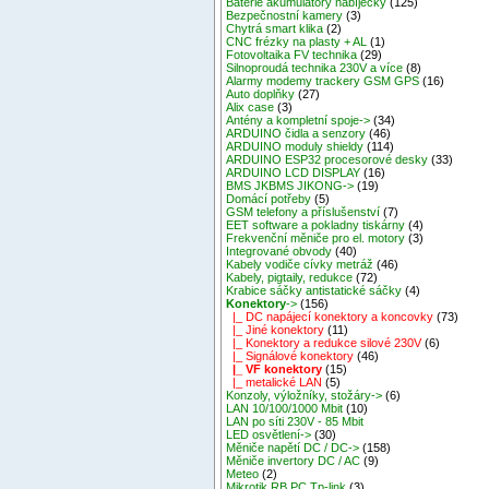
Baterie akumulátory nabíječky
(125)
Bezpečnostní kamery
(3)
Chytrá smart klika
(2)
CNC frézky na plasty + AL
(1)
Fotovoltaika FV technika
(29)
Silnoproudá technika 230V a více
(8)
Alarmy modemy trackery GSM GPS
(16)
Auto doplňky
(27)
Alix case
(3)
Antény a kompletní spoje->
(34)
ARDUINO čidla a senzory
(46)
ARDUINO moduly shieldy
(114)
ARDUINO ESP32 procesorové desky
(33)
ARDUINO LCD DISPLAY
(16)
BMS JKBMS JIKONG->
(19)
Domácí potřeby
(5)
GSM telefony a příslušenství
(7)
EET software a pokladny tiskárny
(4)
Frekvenční měniče pro el. motory
(3)
Integrované obvody
(40)
Kabely vodiče cívky metráž
(46)
Kabely, pigtaily, redukce
(72)
Krabice sáčky antistatické sáčky
(4)
Konektory
->
(156)
|_ DC napájecí konektory a koncovky
(73)
|_ Jiné konektory
(11)
|_ Konektory a redukce silové 230V
(6)
|_ Signálové konektory
(46)
|_ VF konektory
(15)
|_ metalické LAN
(5)
Konzoly, výložníky, stožáry->
(6)
LAN 10/100/1000 Mbit
(10)
LAN po síti 230V - 85 Mbit
LED osvětlení->
(30)
Měniče napětí DC / DC->
(158)
Měniče invertory DC / AC
(9)
Meteo
(2)
Mikrotik RB,PC,Tp-link
(3)