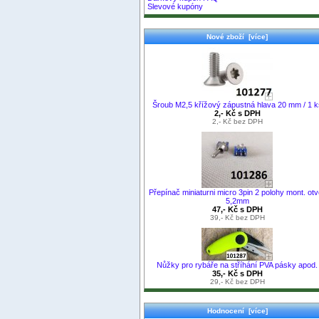
Slevové kupóny
Nové zboží [více]
Šroub M2,5 křížový zápustná hlava 20 mm / 1 k
2,- Kč s DPH
2,- Kč bez DPH
Přepínač miniaturni micro 3pin 2 polohy mont. otv
5,2mm
47,- Kč s DPH
39,- Kč bez DPH
Nůžky pro rybáře na stříhání PVA pásky apod.
35,- Kč s DPH
29,- Kč bez DPH
Hodnocení [více]