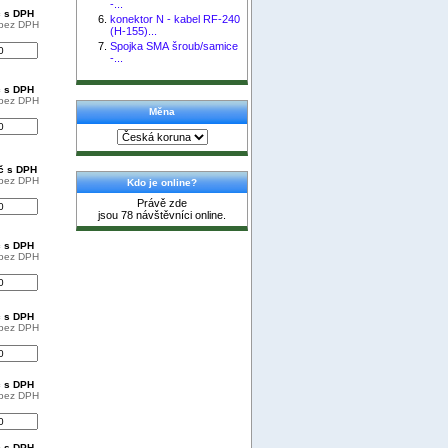
-...
č s DPH
konektor N - kabel RF-240
 bez DPH
(H-155)...
Spojka SMA šroub/samice
-...
č s DPH
 bez DPH
Měna
Kč s DPH
 bez DPH
Kdo je online?
Právě zde
jsou 78 návštěvníci online.
č s DPH
 bez DPH
č s DPH
 bez DPH
č s DPH
 bez DPH
č s DPH