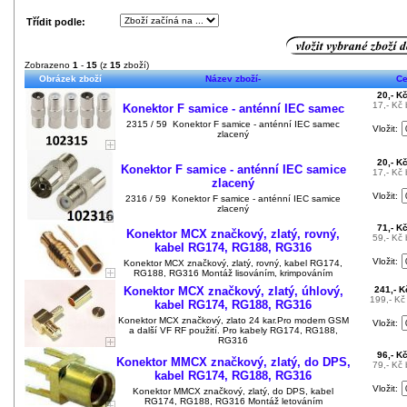
Třídit podle:
Zobrazeno
1
-
15
(z
15
zboží)
Obrázek zboží
Název zboží-
C
20,- K
17,- Kč
Konektor F samice - anténní IEC samec
2315 / 59 Konektor F samice - anténní IEC samec
Vložit:
zlacený
20,- K
Konektor F samice - anténní IEC samice
17,- Kč
zlacený
Vložit:
2316 / 59 Konektor F samice - anténní IEC samice
zlacený
71,- K
Konektor MCX značkový, zlatý, rovný,
59,- Kč
kabel RG174, RG188, RG316
Vložit:
Konektor MCX značkový, zlatý, rovný, kabel RG174,
RG188, RG316 Montáž lisováním, krimpováním
Konektor MCX značkový, zlatý, úhlový,
241,- 
199,- K
kabel RG174, RG188, RG316
Konektor MCX značkový, zlato 24 kar.Pro modem GSM
Vložit:
a další VF RF použití. Pro kabely RG174, RG188,
RG316
96,- K
Konektor MMCX značkový, zlatý, do DPS,
79,- Kč
kabel RG174, RG188, RG316
Vložit:
Konektor MMCX značkový, zlatý, do DPS, kabel
RG174, RG188, RG316 Montáž letováním