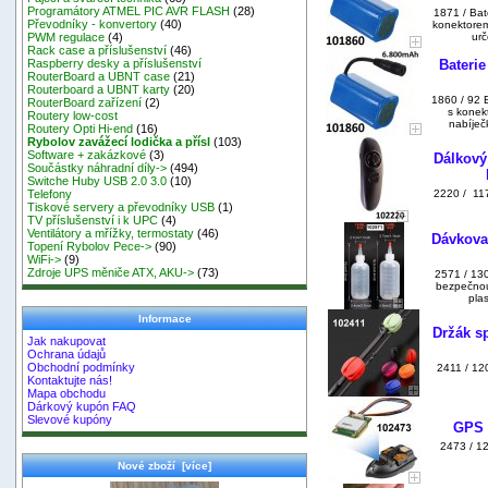
Programátory ATMEL PIC AVR FLASH
(28)
1871 / Bat
Převodníky - konvertory
(40)
konektore
urč
PWM regulace
(4)
Rack case a příslušenství
(46)
Baterie
Raspberry desky a příslušenství
RouterBoard a UBNT case
(21)
Routerboard a UBNT karty
(20)
1860 / 92 
RouterBoard zařízení
(2)
s konek
Routery low-cost
nabíječ
Routery Opti Hi-end
(16)
Rybolov zavážecí lodička a přísl
(103)
Software + zakázkové
(3)
Dálkový
Součástky náhradní díly->
(494)
Switche Huby USB 2.0 3.0
(10)
2220 / 11
Telefony
Tiskové servery a převodníky USB
(1)
TV příslušenství i k UPC
(4)
Ventilátory a mřížky, termostaty
(46)
Dávkovac
Topení Rybolov Pece->
(90)
WiFi->
(9)
Zdroje UPS měniče ATX, AKU->
(73)
2571 / 130
bezpečnou
plas
Informace
Držák sp
Jak nakupovat
Ochrana údajů
Obchodní podmínky
2411 / 12
Kontaktujte nás!
Mapa obchodu
Dárkový kupón FAQ
Slevové kupóny
GPS 
2473 / 1
Nové zboží [více]