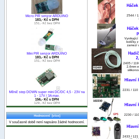
Háček
2544 / 
Micro PIR senzor ARDUINO
183,- Kč s DPH
151,- Kč bez DPH
Háček 
p
Vynikajíc
lodičky 
zamezí v
Hadič
Mini PIR senzor ARDUINO
183,- Kč s DPH
2
151,- Kč bez DPH
2405 / 119
2,6mm el
silikon
Hlavní 
2231 / 110 
Měnič step DOWN super mini DC/DC 4,5 - 23V na
1 - 17V / 3A max.
156,- Kč s DPH
129,- Kč bez DPH
Hlavní 
2230 / 110
Hodnocení [více]
V současné době není napsáno žádné hodnocení.
Hlavní
2433 / 121