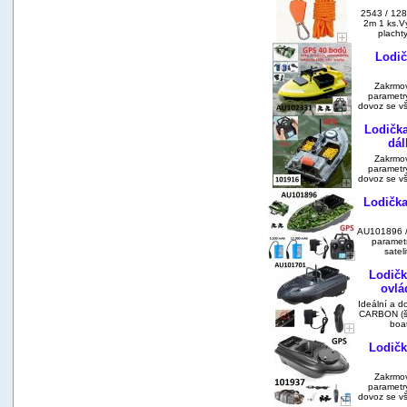
2543 / 128
2m 1 ks.V
placht
Lodič
Zakrmov
parametry
dovoz se vš
Lodičk
dá
Zakrmov
parametry
dovoz se vš
Lodička
AU101896 / 
parametr
satel
Lodičk
ovl
Ideální a d
CARBON (š
boat
Lodičk
Zakrmov
parametry
dovoz se vš