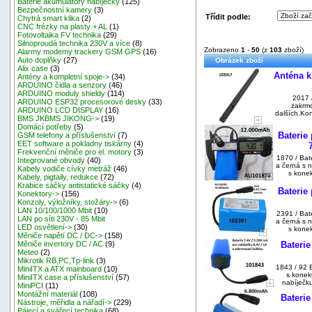
Baterie akumulátory nabíječky
(125)
Bezpečnostní kamery
(3)
Třídit podle:
Chytrá smart klika
(2)
CNC frézky na plasty + AL
(1)
Fotovoltaika FV technika
(29)
Silnoproudá technika 230V a více
(8)
Zobrazeno
1
-
50
(z
103
zboží)
Alarmy modemy trackery GSM GPS
(16)
Auto doplňky
(27)
Obrázek zboží
Alix case
(3)
Anténa k
Antény a kompletní spoje->
(34)
ARDUINO čidla a senzory
(46)
ARDUINO moduly shieldy
(114)
2017 
ARDUINO ESP32 procesorové desky
(33)
zakrm
ARDUINO LCD DISPLAY
(16)
dalších.Ko
BMS JKBMS JIKONG->
(19)
Domácí potřeby
(5)
Baterie
GSM telefony a příslušenství
(7)
EET software a pokladny tiskárny
(4)
Frekvenční měniče pro el. motory
(3)
1870 / Ba
Integrované obvody
(40)
a černá s 
Kabely vodiče cívky metráž
(46)
s konek
Kabely, pigtaily, redukce
(72)
Krabice sáčky antistatické sáčky
(4)
Baterie
Konektory->
(156)
Konzoly, výložníky, stožáry->
(6)
LAN 10/100/1000 Mbit
(10)
2391 / Ba
LAN po síti 230V - 85 Mbit
a černá s 
LED osvětlení->
(30)
s konek
Měniče napětí DC / DC->
(158)
Baterie
Měniče invertory DC / AC
(9)
Meteo
(2)
Mikrotik RB,PC,Tp-link
(3)
1843 / 92 
MiniITX a ATX mainboard
(10)
s konek
MiniITX case a příslušenství
(57)
nabíječku
MiniPCI
(11)
Montážní materiál
(108)
Baterie
Nástroje, měřidla a nářadí->
(229)
Pájecí a svářecí technika
(68)