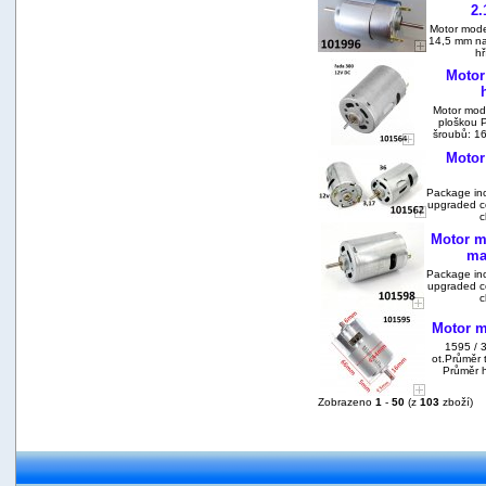
2
Motor mode
14,5 mm na 
hř
Motor
Motor mod
ploškou 
šroubů: 1
Motor
Package inc
upgraded c
c
Motor m
ma
Package inc
upgraded c
c
Motor m
1595 / 
ot.Průměr 
Průměr h
Zobrazeno
1
-
50
(z
103
zboží)