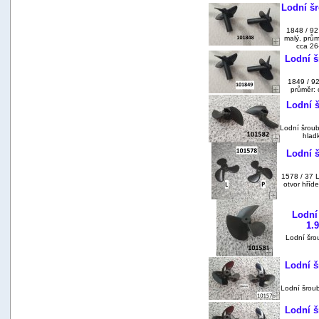
Lodní šr
1848 / 92
malý, prů
cca 26
Lodní š
1849 / 92
průměr:
Lodní š
Lodní šroub
hlad
Lodní š
1578 / 37 L
otvor hříd
Lodní
1.
Lodní šro
Lodní š
Lodní šroub
Lodní š