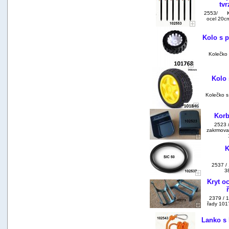
tv
2553/ Kol
ocel 20cm
Kolo s 
Kolečko
Kolo
Kolečko 
Korb
2523 /
zakrmovac
K
2537 / 
3
Kryt o
2379 / 1
řady 101
Lanko s