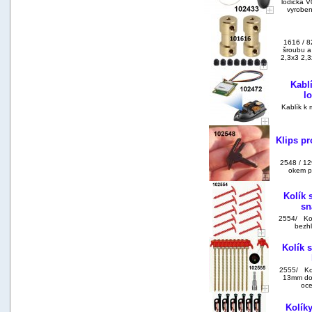
lodička 
vyroben
1616 / 8
šroubu a
2,3x3 2,3
Kabl
l
Kablík k 
Klips pr
2548 / 12
okem p
Kolík 
sn
2554/ Kol
bezh
Kolík 
2555/ Kol
13mm do 
oce
Kolík