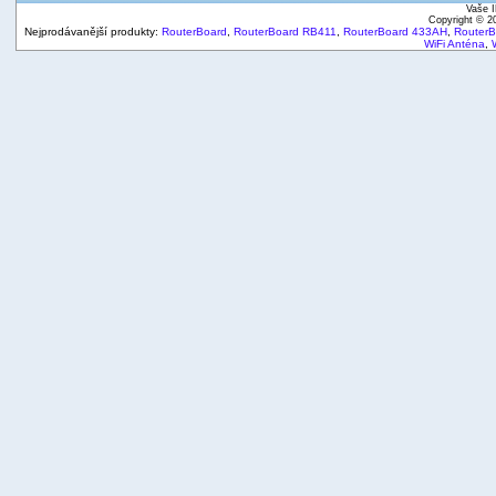
Vaše I
Copyright © 
Nejprodávanější produkty:
RouterBoard
,
RouterBoard RB411
,
RouterBoard 433AH
,
Router
WiFi Anténa
,