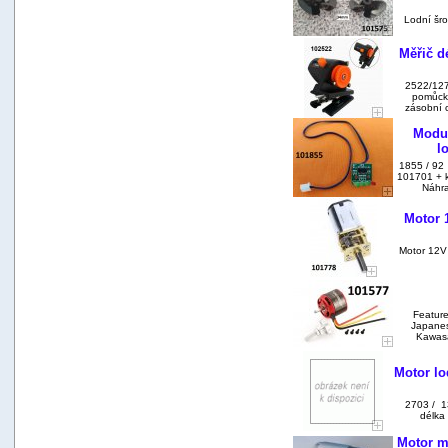
Lodní šro
Měřič d
2522/127
pomůcka
zásobní c
Modul
l
1855 / 92 
101701 + k
Náhra
Motor 
Motor 12V 
Feature
Japanes
Kawasa
Motor lo
2703 / 13
délka
Motor m