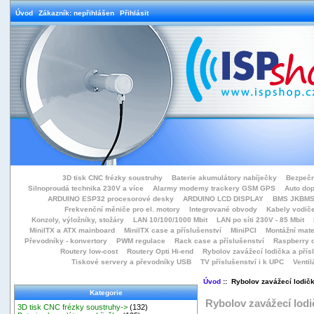
Úvod
Zákazník: nepřihlášen
Přihlásit
3D tisk CNC frézky soustruhy
Baterie akumulátory nabíječky
Bezpečn
Silnoproudá technika 230V a více
Alarmy modemy trackery GSM GPS
Auto do
ARDUINO ESP32 procesorové desky
ARDUINO LCD DISPLAY
BMS JKBMS
Frekvenční měniče pro el. motory
Integrované obvody
Kabely vodiče
Konzoly, výložníky, stožáry
LAN 10/100/1000 Mbit
LAN po síti 230V - 85 Mbit
MiniITX a ATX mainboard
MiniITX case a příslušenství
MiniPCI
Montážní mate
Převodníky - konvertory
PWM regulace
Rack case a příslušenství
Raspberry d
Routery low-cost
Routery Opti Hi-end
Rybolov zavážecí lodička a přísl
Tiskové servery a převodníky USB
TV příslušenství i k UPC
Ventil
Úvod
:: Rybolov zavážecí lodičk
Kategorie
Rybolov zavážecí lodič
3D tisk CNC frézky soustruhy->
(132)