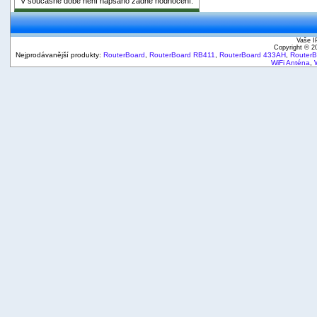
V současné době není napsáno žádné hodnocení.
Vaše I
Copyright © 
Nejprodávanější produkty:
RouterBoard
,
RouterBoard RB411
,
RouterBoard 433AH
,
Router
WiFi Anténa
,