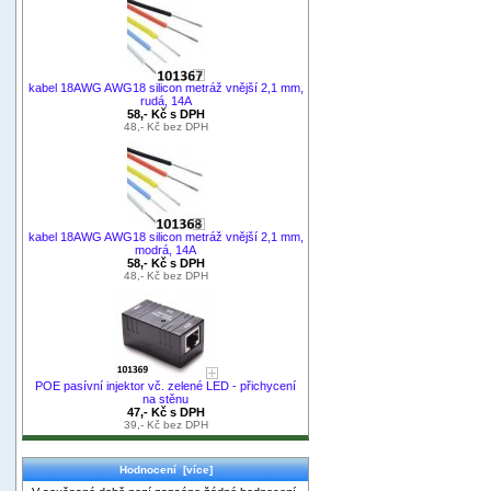
kabel 18AWG AWG18 silicon metráž vnější 2,1 mm,
rudá, 14A
58,- Kč s DPH
48,- Kč bez DPH
kabel 18AWG AWG18 silicon metráž vnější 2,1 mm,
modrá, 14A
58,- Kč s DPH
48,- Kč bez DPH
POE pasívní injektor vč. zelené LED - přichycení
na stěnu
47,- Kč s DPH
39,- Kč bez DPH
Hodnocení [více]