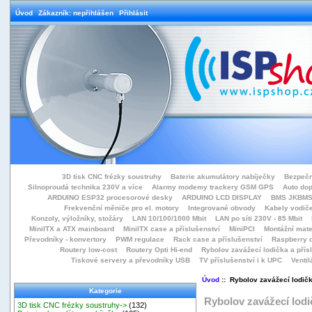
Úvod
Zákazník: nepřihlášen
Přihlásit
3D tisk CNC frézky soustruhy
Baterie akumulátory nabíječky
Bezpečn
Silnoproudá technika 230V a více
Alarmy modemy trackery GSM GPS
Auto do
ARDUINO ESP32 procesorové desky
ARDUINO LCD DISPLAY
BMS JKBMS
Frekvenční měniče pro el. motory
Integrované obvody
Kabely vodiče
Konzoly, výložníky, stožáry
LAN 10/100/1000 Mbit
LAN po síti 230V - 85 Mbit
MiniITX a ATX mainboard
MiniITX case a příslušenství
MiniPCI
Montážní mate
Převodníky - konvertory
PWM regulace
Rack case a příslušenství
Raspberry d
Routery low-cost
Routery Opti Hi-end
Rybolov zavážecí lodička a přísl
Tiskové servery a převodníky USB
TV příslušenství i k UPC
Ventil
Úvod
:: Rybolov zavážecí lodičk
Kategorie
Rybolov zavážecí lodič
3D tisk CNC frézky soustruhy->
(132)