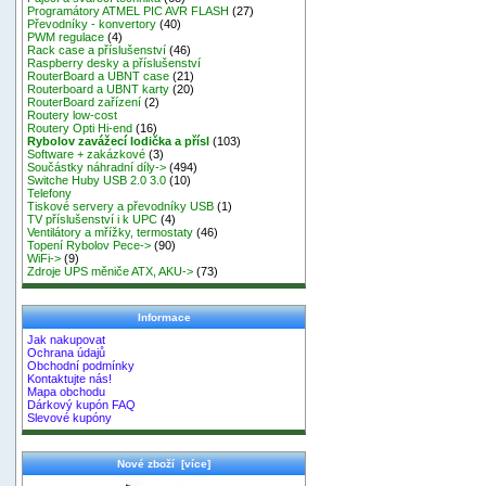
Programátory ATMEL PIC AVR FLASH
(27)
Převodníky - konvertory
(40)
PWM regulace
(4)
Rack case a příslušenství
(46)
Raspberry desky a příslušenství
RouterBoard a UBNT case
(21)
Routerboard a UBNT karty
(20)
RouterBoard zařízení
(2)
Routery low-cost
Routery Opti Hi-end
(16)
Rybolov zavážecí lodička a přísl
(103)
Software + zakázkové
(3)
Součástky náhradní díly->
(494)
Switche Huby USB 2.0 3.0
(10)
Telefony
Tiskové servery a převodníky USB
(1)
TV příslušenství i k UPC
(4)
Ventilátory a mřížky, termostaty
(46)
Topení Rybolov Pece->
(90)
WiFi->
(9)
Zdroje UPS měniče ATX, AKU->
(73)
Informace
Jak nakupovat
Ochrana údajů
Obchodní podmínky
Kontaktujte nás!
Mapa obchodu
Dárkový kupón FAQ
Slevové kupóny
Nové zboží [více]