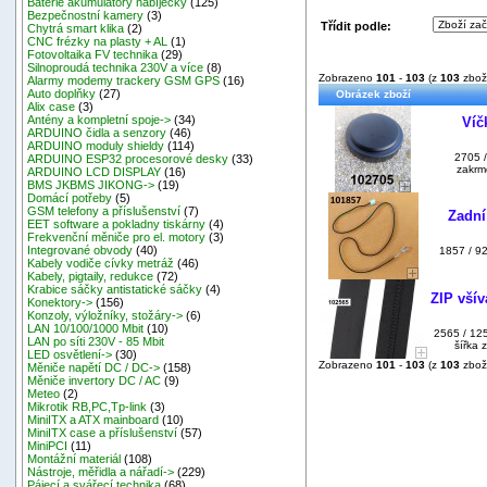
Baterie akumulátory nabíječky
(125)
Bezpečnostní kamery
(3)
Třídit podle:
Chytrá smart klika
(2)
CNC frézky na plasty + AL
(1)
Fotovoltaika FV technika
(29)
Silnoproudá technika 230V a více
(8)
Zobrazeno
101
-
103
(z
103
zbož
Alarmy modemy trackery GSM GPS
(16)
Auto doplňky
(27)
Obrázek zboží
Alix case
(3)
Antény a kompletní spoje->
(34)
Víč
ARDUINO čidla a senzory
(46)
ARDUINO moduly shieldy
(114)
2705 /
ARDUINO ESP32 procesorové desky
(33)
zakrmo
ARDUINO LCD DISPLAY
(16)
BMS JKBMS JIKONG->
(19)
Domácí potřeby
(5)
GSM telefony a příslušenství
(7)
Zadní
EET software a pokladny tiskárny
(4)
Frekvenční měniče pro el. motory
(3)
Integrované obvody
(40)
1857 / 92
Kabely vodiče cívky metráž
(46)
Kabely, pigtaily, redukce
(72)
Krabice sáčky antistatické sáčky
(4)
ZIP všív
Konektory->
(156)
Konzoly, výložníky, stožáry->
(6)
LAN 10/100/1000 Mbit
(10)
2565 / 125
LAN po síti 230V - 85 Mbit
šířka 
LED osvětlení->
(30)
Zobrazeno
101
-
103
(z
103
zbož
Měniče napětí DC / DC->
(158)
Měniče invertory DC / AC
(9)
Meteo
(2)
Mikrotik RB,PC,Tp-link
(3)
MiniITX a ATX mainboard
(10)
MiniITX case a příslušenství
(57)
MiniPCI
(11)
Montážní materiál
(108)
Nástroje, měřidla a nářadí->
(229)
Pájecí a svářecí technika
(68)