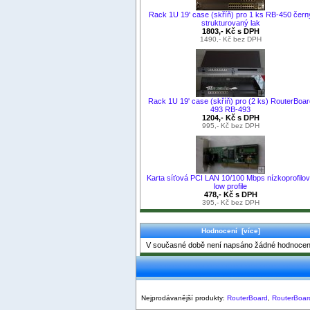
Rack 1U 19' case (skříň) pro 1 ks RB-450 čern
strukturovaný lak
1803,- Kč s DPH
1490,- Kč bez DPH
Rack 1U 19' case (skříň) pro (2 ks) RouterBoar
493 RB-493
1204,- Kč s DPH
995,- Kč bez DPH
Karta síťová PCI LAN 10/100 Mbps nízkoprofilo
low profile
478,- Kč s DPH
395,- Kč bez DPH
Hodnocení [více]
V současné době není napsáno žádné hodnocen
Nejprodávanější produkty:
RouterBoard
,
RouterBoar