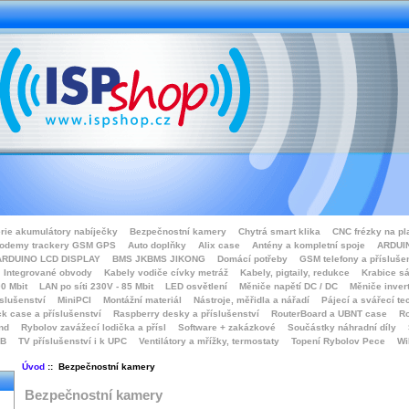
rie akumulátory nabíječky
Bezpečnostní kamery
Chytrá smart klika
CNC frézky na pl
odemy trackery GSM GPS
Auto doplňky
Alix case
Antény a kompletní spoje
ARDUIN
ARDUINO LCD DISPLAY
BMS JKBMS JIKONG
Domácí potřeby
GSM telefony a přísluše
Integrované obvody
Kabely vodiče cívky metráž
Kabely, pigtaily, redukce
Krabice sá
0 Mbit
LAN po síti 230V - 85 Mbit
LED osvětlení
Měniče napětí DC / DC
Měniče inver
íslušenství
MiniPCI
Montážní materiál
Nástroje, měřidla a nářadí
Pájecí a svářecí te
k case a příslušenství
Raspberry desky a příslušenství
RouterBoard a UBNT case
Ro
nd
Rybolov zavážecí lodička a přísl
Software + zakázkové
Součástky náhradní díly
SB
TV příslušenství i k UPC
Ventilátory a mřížky, termostaty
Topení Rybolov Pece
Wi
Úvod
:: Bezpečnostní kamery
Bezpečnostní kamery