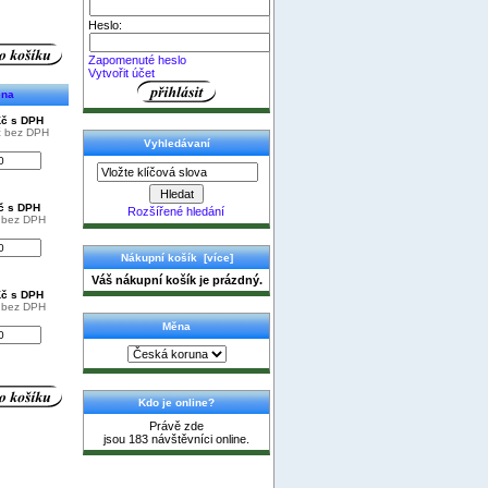
Heslo:
Zapomenuté heslo
Vytvořit účet
ena
Kč s DPH
č bez DPH
Vyhledávaní
Kč s DPH
Rozšířené hledání
č bez DPH
Nákupní košík [více]
Váš nákupní košík je prázdný.
Kč s DPH
č bez DPH
Měna
Kdo je online?
Právě zde
jsou 183 návštěvníci online.