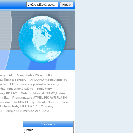
asty + AL
Fotovoltaika FV technika
O čidla a senzory
ARDUINO moduly shieldy
nství
EET software a pokladny tiskárny
čky antistatické sáčky
Konektory
tory DC / AC
Meteo
Mikrotik RB,PC,Tp-link
chnika
Programátory ATMEL PIC AVR FLASH
uterboard a UBNT karty
RouterBoard zařízení
Switche Huby USB 2.0 3.0
Telefony
Fi
Zdroje UPS měniče ATX, AKU
Přihlášení
Email: