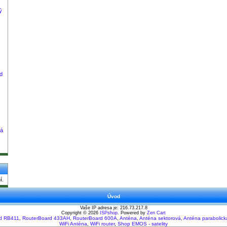
ý
d
vá
í.
Úvod
Vaše IP adresa je: 216.73.217.8
Copyright © 2026
ISPshop
. Powered by
Zen Cart
d RB411
,
RouterBoard 433AH
,
RouterBoard 600A
,
Anténa
,
Anténa sektorová
,
Anténa parabolick
WiFi Anténa
,
WiFi router
,
Shop EMOS - satelity