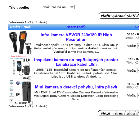
Třídit podle:
Zobrazeno
1
-
3
(z
3
zboží)
Obrázek zboží
Název zboží-
C
Infra kamera VEVOR 240x180 IR High
5990,- 
4950,- K
Resolution
Možnost odpočtu DPH pro firmy - plátce DPH. Číslo DIČ je
Vložit:
třeba zaslat předem, pozdější změna dokladu není možná.
Vynikající termo inra kamera s...
Inspekční kamera do nepřístupných prostor
949,- 
784,- K
kanalizace kabel 10m
2668 / 135 Inspekční kamera do nepřístupných prostor
Vložit:
kanalizace kabel 10m Prohlížení trubek, potrubí atd. Stačí
připojit do USB telefonu Android,...
1186,- 
Mini kamera s detekcí pohybu, infra přísvit
980,- K
Mini DVR Small DV Camcorder Camera Kamerka Wearable
Vložit:
Mini Digital Body Camera Motion Detection Loop Recording
Video
Zobrazeno
1
-
3
(z
3
zboží)