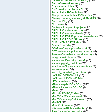
Baterie akumulátory nabíječky
(125)
Bezpečnostní kamery
(3)
Chytrá smart klika
(2)
CNC frézky na plasty + AL
(1)
Fotovoltaika FV technika
(29)
Silnoproudá technika 230V a více
(8)
Alarmy modemy trackery GSM GPS
(16)
Auto doplňky
(27)
Alix case
(3)
Antény a kompletní spoje->
(34)
ARDUINO čidla a senzory
(46)
ARDUINO moduly shieldy
(114)
ARDUINO ESP32 procesorové desky
(33)
ARDUINO LCD DISPLAY
(16)
BMS JKBMS JIKONG->
(19)
Domácí potřeby
(5)
GSM telefony a příslušenství
(7)
EET software a pokladny tiskárny
(4)
Frekvenční měniče pro el. motory
(3)
Integrované obvody
(40)
Kabely vodiče cívky metráž
(46)
Kabely, pigtaily, redukce
(72)
Krabice sáčky antistatické sáčky
(4)
Konektory->
(156)
Konzoly, výložníky, stožáry->
(6)
LAN 10/100/1000 Mbit
(10)
LAN po síti 230V - 85 Mbit
LED osvětlení->
(30)
Měniče napětí DC / DC->
(158)
Měniče invertory DC / AC
(9)
Meteo
(2)
Mikrotik RB,PC,Tp-link
(3)
MiniITX a ATX mainboard
(10)
MiniITX case a příslušenství
(57)
MiniPCI
(11)
Montážní materiál
(108)
Nástroje, měřidla a nářadí->
(229)
Pájecí a svářecí technika
(68)