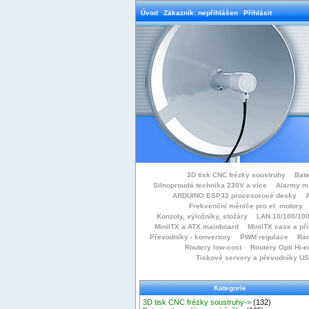
Úvod
Zákazník: nepřihlášen
Přihlásit
3D tisk CNC frézky soustruhy
Bate
Silnoproudá technika 230V a více
Alarmy m
ARDUINO ESP32 procesorové desky
Frekvenční měniče pro el. motory
Konzoly, výložníky, stožáry
LAN 10/100/100
MiniITX a ATX mainboard
MiniITX case a př
Převodníky - konvertory
PWM regulace
Rac
Routery low-cost
Routery Opti Hi-e
Tiskové servery a převodníky U
Kategorie
3D tisk CNC frézky soustruhy->
(132)