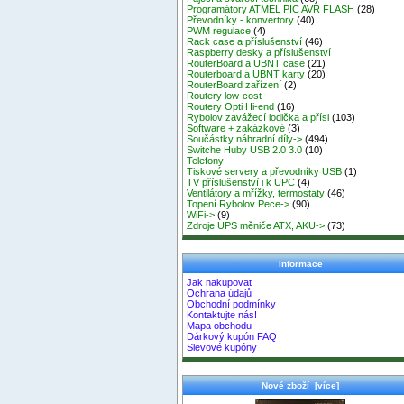
Programátory ATMEL PIC AVR FLASH
(28)
Převodníky - konvertory
(40)
PWM regulace
(4)
Rack case a příslušenství
(46)
Raspberry desky a příslušenství
RouterBoard a UBNT case
(21)
Routerboard a UBNT karty
(20)
RouterBoard zařízení
(2)
Routery low-cost
Routery Opti Hi-end
(16)
Rybolov zavážecí lodička a přísl
(103)
Software + zakázkové
(3)
Součástky náhradní díly->
(494)
Switche Huby USB 2.0 3.0
(10)
Telefony
Tiskové servery a převodníky USB
(1)
TV příslušenství i k UPC
(4)
Ventilátory a mřížky, termostaty
(46)
Topení Rybolov Pece->
(90)
WiFi->
(9)
Zdroje UPS měniče ATX, AKU->
(73)
Informace
Jak nakupovat
Ochrana údajů
Obchodní podmínky
Kontaktujte nás!
Mapa obchodu
Dárkový kupón FAQ
Slevové kupóny
Nové zboží [více]