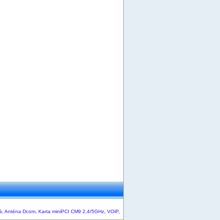
á
,
Anténa Dcom
,
Karta miniPCI CM9 2,4/5GHz
,
VOiP
,