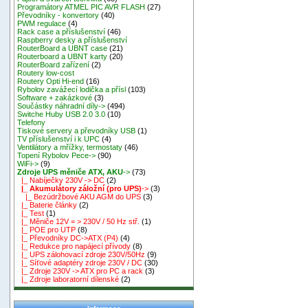
Programátory ATMEL PIC AVR FLASH
(27)
Převodníky - konvertory
(40)
PWM regulace
(4)
Rack case a příslušenství
(46)
Raspberry desky a příslušenství
RouterBoard a UBNT case
(21)
Routerboard a UBNT karty
(20)
RouterBoard zařízení
(2)
Routery low-cost
Routery Opti Hi-end
(16)
Rybolov zavážecí lodička a přísl
(103)
Software + zakázkové
(3)
Součástky náhradní díly->
(494)
Switche Huby USB 2.0 3.0
(10)
Telefony
Tiskové servery a převodníky USB
(1)
TV příslušenství i k UPC
(4)
Ventilátory a mřížky, termostaty
(46)
Topení Rybolov Pece->
(90)
WiFi->
(9)
Zdroje UPS měniče ATX, AKU
->
(73)
|_ Nabíječky 230V -> DC
(2)
|_ Akumulátory záložní (pro UPS)
->
(3)
|_ Bezúdržbové AKU AGM do UPS
(3)
|_ Baterie články
(2)
|_ Test
(1)
|_ Měniče 12V = > 230V / 50 Hz stř.
(1)
|_ POE pro UTP
(8)
|_ Převodníky DC->ATX (P4)
(4)
|_ Redukce pro napájecí přívody
(8)
|_ UPS zálohovací zdroje 230V/50Hz
(9)
|_ Síťové adaptéry zdroje 230V / DC
(30)
|_ Zdroje 230V -> ATX pro PC a rack
(3)
|_ Zdroje laboratorní dílenské
(2)