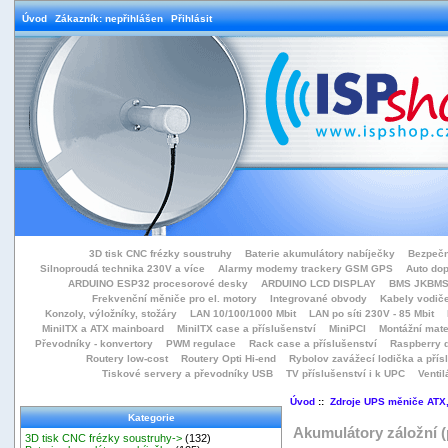
Úvod
Zákazník: nepřihlášen
Přihlásit
3D tisk CNC frézky soustruhy
Baterie akumulátory nabíječky
Bezpečn
Silnoproudá technika 230V a více
Alarmy modemy trackery GSM GPS
Auto do
ARDUINO ESP32 procesorové desky
ARDUINO LCD DISPLAY
BMS JKBMS
Frekvenční měniče pro el. motory
Integrované obvody
Kabely vodiče
Konzoly, výložníky, stožáry
LAN 10/100/1000 Mbit
LAN po síti 230V - 85 Mbit
MiniITX a ATX mainboard
MiniITX case a příslušenství
MiniPCI
Montážní mate
Převodníky - konvertory
PWM regulace
Rack case a příslušenství
Raspberry d
Routery low-cost
Routery Opti Hi-end
Rybolov zavážecí lodička a přísl
Tiskové servery a převodníky USB
TV příslušenství i k UPC
Ventil
Úvod
::
Zdroje UPS měniče ATX
Kategorie
Akumulátory záložní 
3D tisk CNC frézky soustruhy->
(132)