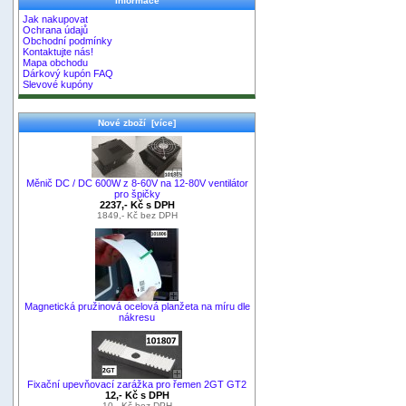
Informace
Jak nakupovat
Ochrana údajů
Obchodní podmínky
Kontaktujte nás!
Mapa obchodu
Dárkový kupón FAQ
Slevové kupóny
Nové zboží [více]
Měnič DC / DC 600W z 8-60V na 12-80V ventilátor
pro špičky
2237,- Kč s DPH
1849,- Kč bez DPH
Magnetická pružinová ocelová planžeta na míru dle
nákresu
Fixační upevňovací zarážka pro řemen 2GT GT2
12,- Kč s DPH
10,- Kč bez DPH