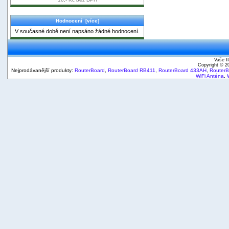
Hodnocení [více]
V současné době není napsáno žádné hodnocení.
Vaše I
Copyright © 
Nejprodávanější produkty:
RouterBoard
,
RouterBoard RB411
,
RouterBoard 433AH
,
Router
WiFi Anténa
,