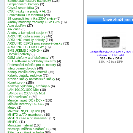
Baterie akumulátory nabíječky
(125)
Bezpečnostní kamery
(3)
Chytrá smart klika
(2)
CNC frézky na plasty + AL
(1)
Fotovoltaika FV technika
(29)
Silnoproudá technika 230V a více
(8)
Nové zboží pro 
Alarmy modemy trackery GSM GPS
(16)
Auto doplňky
(27)
Alix case
(3)
Antény a kompletní spoje->
(34)
ARDUINO čidla a senzory
(46)
ARDUINO moduly shieldy
(114)
ARDUINO ESP32 procesorové desky
(33)
ARDUINO LCD DISPLAY
(16)
BMS JKBMS JIKONG->
(19)
Bezúdržbová AKU 12V / 7,5AH
Domácí potřeby
(5)
záložní do UPS atd.
GSM telefony a příslušenství
(7)
399,- Kč s DPH
EET software a pokladny tiskárny
(4)
330,- Kč bez DPH
Frekvenční měniče pro el. motory
(3)
Integrované obvody
(40)
Kabely vodiče cívky metráž
(46)
Kabely, pigtaily, redukce
(72)
Krabice sáčky antistatické sáčky
(4)
Konektory->
(156)
Konzoly, výložníky, stožáry->
(6)
LAN 10/100/1000 Mbit
(10)
LAN po síti 230V - 85 Mbit
LED osvětlení->
(30)
Měniče napětí DC / DC->
(158)
Měniče invertory DC / AC
(9)
Meteo
(2)
Mikrotik RB,PC,Tp-link
(3)
MiniITX a ATX mainboard
(10)
MiniITX case a příslušenství
(57)
MiniPCI
(11)
Montážní materiál
(108)
Nástroje, měřidla a nářadí->
(229)
Pájecí a svářecí technika
(68)