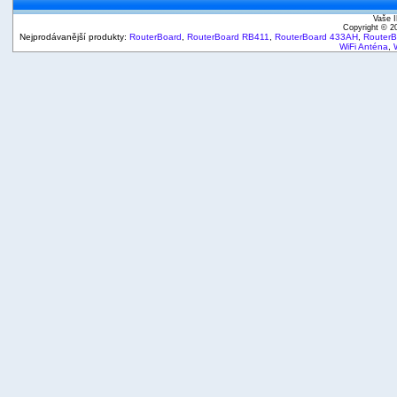
Vaše I
Copyright © 
Nejprodávanější produkty:
RouterBoard
,
RouterBoard RB411
,
RouterBoard 433AH
,
Router
WiFi Anténa
,