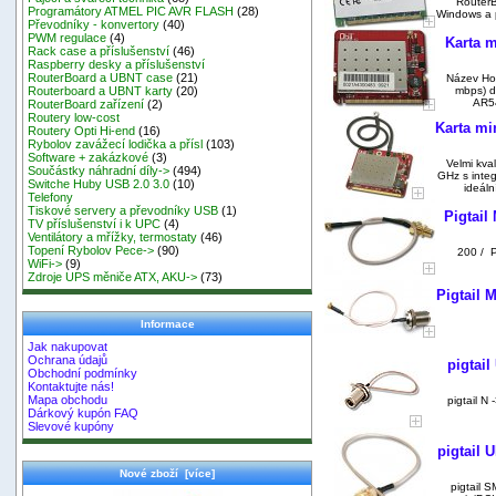
Router
Programátory ATMEL PIC AVR FLASH
(28)
Windows a p
Převodníky - konvertory
(40)
PWM regulace
(4)
Karta m
Rack case a příslušenství
(46)
Raspberry desky a příslušenství
RouterBoard a UBNT case
(21)
Název Hod
mbps) d
Routerboard a UBNT karty
(20)
AR54
RouterBoard zařízení
(2)
Routery low-cost
Karta mi
Routery Opti Hi-end
(16)
Rybolov zavážecí lodička a přísl
(103)
Software + zakázkové
(3)
Velmi kva
Součástky náhradní díly->
(494)
GHz s inte
Switche Huby USB 2.0 3.0
(10)
ideáln
Telefony
Tiskové servery a převodníky USB
(1)
Pigtai
TV příslušenství i k UPC
(4)
Ventilátory a mřížky, termostaty
(46)
Topení Rybolov Pece->
(90)
200 / Pi
WiFi->
(9)
Zdroje UPS měniče ATX, AKU->
(73)
Pigtail 
Informace
Jak nakupovat
Ochrana údajů
pigtai
Obchodní podmínky
Kontaktujte nás!
Mapa obchodu
pigtail N 
Dárkový kupón FAQ
Slevové kupóny
pigtail 
Nové zboží [více]
pigtail S