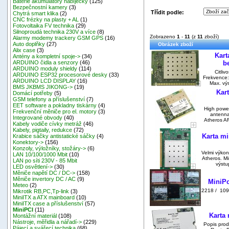
Baterie akumulátory nabíječky
(125)
Bezpečnostní kamery
(3)
Třídit podle:
Chytrá smart klika
(2)
CNC frézky na plasty + AL
(1)
Fotovoltaika FV technika
(29)
Silnoproudá technika 230V a více
(8)
Zobrazeno
1
-
11
(z
11
zboží)
Alarmy modemy trackery GSM GPS
(16)
Auto doplňky
(27)
Obrázek zboží
Alix case
(3)
Kart
Antény a kompletní spoje->
(34)
b
ARDUINO čidla a senzory
(46)
ARDUINO moduly shieldy
(114)
Citliv
ARDUINO ESP32 procesorové desky
(33)
Frekvence:
ARDUINO LCD DISPLAY
(16)
Max. výs
BMS JKBMS JIKONG->
(19)
Kar
Domácí potřeby
(5)
GSM telefony a příslušenství
(7)
EET software a pokladny tiskárny
(4)
High powe
Frekvenční měniče pro el. motory
(3)
antenna
Integrované obvody
(40)
Atheros A
Kabely vodiče cívky metráž
(46)
Kabely, pigtaily, redukce
(72)
Karta m
Krabice sáčky antistatické sáčky
(4)
Konektory->
(156)
Konzoly, výložníky, stožáry->
(6)
Velmi výko
LAN 10/100/1000 Mbit
(10)
Atheros. Mi
LAN po síti 230V - 85 Mbit
výstu
LED osvětlení->
(30)
Měniče napětí DC / DC->
(158)
Měniče invertory DC / AC
(9)
MiniPc
Meteo
(2)
2218 / 109 
Mikrotik RB,PC,Tp-link
(3)
MiniITX a ATX mainboard
(10)
MiniITX case a příslušenství
(57)
MiniPCI
(11)
Karta 
Montážní materiál
(108)
Nástroje, měřidla a nářadí->
(229)
Popis prod
Pájecí a svářecí technika
(68)