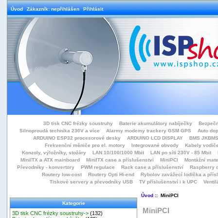
Úvod
Zákazník: nepřihlášen
Přihlásit
3D tisk CNC frézky soustruhy
Baterie akumulátory nabíječky
Bezpečn
Silnoproudá technika 230V a více
Alarmy modemy trackery GSM GPS
Auto do
ARDUINO ESP32 procesorové desky
ARDUINO LCD DISPLAY
BMS JKBMS
Frekvenční měniče pro el. motory
Integrované obvody
Kabely vodiče
Konzoly, výložníky, stožáry
LAN 10/100/1000 Mbit
LAN po síti 230V - 85 Mbit
MiniITX a ATX mainboard
MiniITX case a příslušenství
MiniPCI
Montážní mate
Převodníky - konvertory
PWM regulace
Rack case a příslušenství
Raspberry d
Routery low-cost
Routery Opti Hi-end
Rybolov zavážecí lodička a přísl
Tiskové servery a převodníky USB
TV příslušenství i k UPC
Ventil
Úvod
:: MiniPCI
Kategorie
MiniPCI
3D tisk CNC frézky soustruhy->
(132)