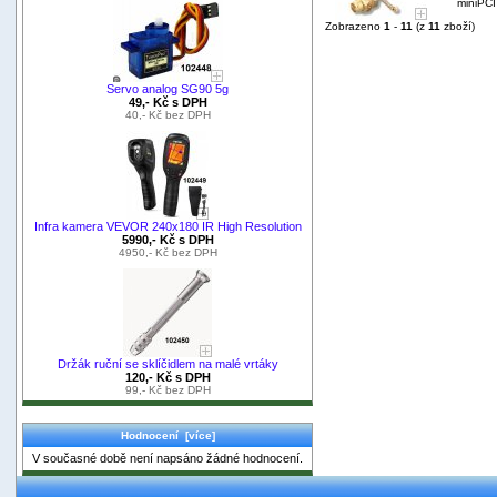
miniPCI
Zobrazeno
1
-
11
(z
11
zboží)
Servo analog SG90 5g
49,- Kč s DPH
40,- Kč bez DPH
Infra kamera VEVOR 240x180 IR High Resolution
5990,- Kč s DPH
4950,- Kč bez DPH
Držák ruční se sklíčidlem na malé vrtáky
120,- Kč s DPH
99,- Kč bez DPH
Hodnocení [více]
V současné době není napsáno žádné hodnocení.