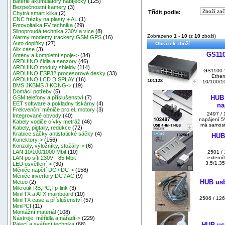
Baterie akumulátory nabíječky
(125)
Bezpečnostní kamery
(3)
Třídit podle:
Chytrá smart klika
(2)
CNC frézky na plasty + AL
(1)
Fotovoltaika FV technika
(29)
Silnoproudá technika 230V a více
(8)
Zobrazeno
1
-
10
(z
10
zboží)
Alarmy modemy trackery GSM GPS
(16)
Auto doplňky
(27)
Obrázek zboží
Alix case
(3)
GS110
Antény a kompletní spoje->
(34)
ARDUINO čidla a senzory
(46)
ARDUINO moduly shieldy
(114)
GS1100-1
ARDUINO ESP32 procesorové desky
(33)
Ether
ARDUINO LCD DISPLAY
(16)
10/100/10
BMS JKBMS JIKONG->
(19)
Domácí potřeby
(5)
HUB 
GSM telefony a příslušenství
(7)
EET software a pokladny tiskárny
(4)
na
Frekvenční měniče pro el. motory
(3)
2497 / 
Integrované obvody
(40)
napájení 5
Kabely vodiče cívky metráž
(46)
má samosta
Kabely, pigtaily, redukce
(72)
Krabice sáčky antistatické sáčky
(4)
HUB 
Konektory->
(156)
Konzoly, výložníky, stožáry->
(6)
LAN 10/100/1000 Mbit
(10)
2501 / 
externí
LAN po síti 230V - 85 Mbit
3,5/1,3
LED osvětlení->
(30)
Měniče napětí DC / DC->
(158)
Měniče invertory DC / AC
(9)
HUB usb
Meteo
(2)
Mikrotik RB,PC,Tp-link
(3)
MiniITX a ATX mainboard
(10)
2506 / 126
MiniITX case a příslušenství
(57)
MiniPCI
(11)
Montážní materiál
(108)
Nástroje, měřidla a nářadí->
(229)
HUB usb
Pájecí a svářecí technika
(68)