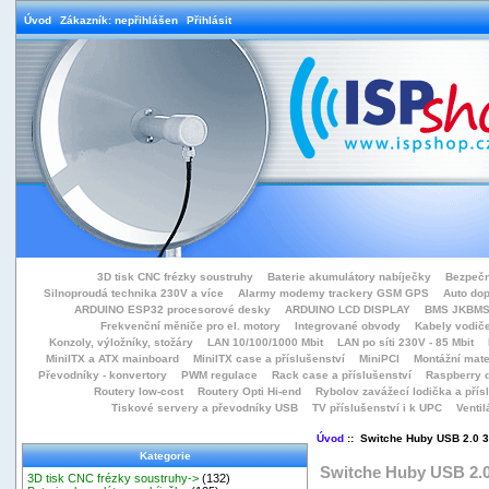
Úvod
Zákazník: nepřihlášen
Přihlásit
3D tisk CNC frézky soustruhy
Baterie akumulátory nabíječky
Bezpečn
Silnoproudá technika 230V a více
Alarmy modemy trackery GSM GPS
Auto do
ARDUINO ESP32 procesorové desky
ARDUINO LCD DISPLAY
BMS JKBMS
Frekvenční měniče pro el. motory
Integrované obvody
Kabely vodiče
Konzoly, výložníky, stožáry
LAN 10/100/1000 Mbit
LAN po síti 230V - 85 Mbit
MiniITX a ATX mainboard
MiniITX case a příslušenství
MiniPCI
Montážní mate
Převodníky - konvertory
PWM regulace
Rack case a příslušenství
Raspberry d
Routery low-cost
Routery Opti Hi-end
Rybolov zavážecí lodička a přísl
Tiskové servery a převodníky USB
TV příslušenství i k UPC
Ventil
Úvod
:: Switche Huby USB 2.0 3
Kategorie
Switche Huby USB 2.0
3D tisk CNC frézky soustruhy->
(132)