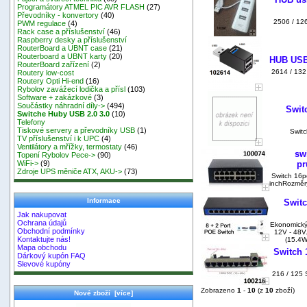
Programátory ATMEL PIC AVR FLASH
(27)
Převodníky - konvertory
(40)
2506 / 12
PWM regulace
(4)
Rack case a příslušenství
(46)
Raspberry desky a příslušenství
RouterBoard a UBNT case
(21)
Routerboard a UBNT karty
(20)
HUB USB 
RouterBoard zařízení
(2)
2614 / 132
Routery low-cost
Routery Opti Hi-end
(16)
Rybolov zavážecí lodička a přísl
(103)
Software + zakázkové
(3)
Součástky náhradní díly->
(494)
Swit
Switche Huby USB 2.0 3.0
(10)
Telefony
Tiskové servery a převodníky USB
(1)
Switc
TV příslušenství i k UPC
(4)
Ventilátory a mřížky, termostaty
(46)
sw
Topení Rybolov Pece->
(90)
pr
WiFi->
(9)
Zdroje UPS měniče ATX, AKU->
(73)
Switch 16p
inchRozměr
Informace
Switc
Jak nakupovat
Ochrana údajů
Ekonomický 
Obchodní podmínky
12V - 48V.
Kontaktujte nás!
(15.4W
Mapa obchodu
Switch 
Dárkový kupón FAQ
Slevové kupóny
216 / 125 
Zobrazeno
1
-
10
(z
10
zboží)
Nové zboží [více]