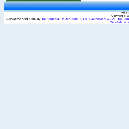
Vaše I
Copyright © 
Nejprodávanější produkty:
RouterBoard
,
RouterBoard RB411
,
RouterBoard 433AH
,
Router
WiFi Anténa
,