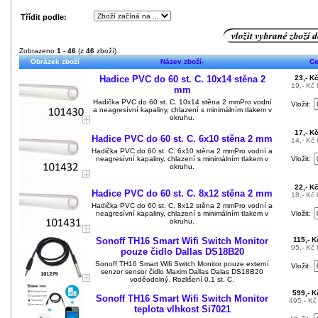
Třídit podle:
Zobrazeno
1
-
46
(z
46
zboží)
Obrázek zboží
Název zboží-
C
Hadice PVC do 60 st. C. 10x14 stěna 2
23,- K
19,- Kč
mm
Hadička PVC do 60 st. C. 10x14 stěna 2 mmPro vodní
Vložit:
a neagresívní kapaliny, chlazení s minimálním tlakem v
okruhu.
17,- K
Hadice PVC do 60 st. C. 6x10 stěna 2 mm
14,- Kč
Hadička PVC do 60 st. C. 6x10 stěna 2 mmPro vodní a
neagresívní kapaliny, chlazení s minimálním tlakem v
Vložit:
okruhu.
22,- K
Hadice PVC do 60 st. C. 8x12 stěna 2 mm
18,- Kč
Hadička PVC do 60 st. C. 8x12 stěna 2 mmPro vodní a
neagresívní kapaliny, chlazení s minimálním tlakem v
Vložit:
okruhu.
Sonoff TH16 Smart Wifi Switch Monitor
115,- 
95,- Kč
pouze čidlo Dallas DS18B20
Sonoff TH16 Smart Wifi Switch Monitor pouze externí
Vložit:
senzor sensor čidlo Maxim Dallas Dalas DS18B20
voděodolný. Rozlišení 0,1 st. C.
599,- 
Sonoff TH16 Smart Wifi Switch Monitor
495,- K
teplota vlhkost Si7021