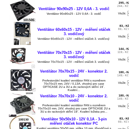
295,- 
244,- K
Ventilátor 90x90x25 - 12V 0,6A - 3. vodič
Vložit:
Ventilátor 90x90x25 - 12V 0,6A - 3. vodič
83,- K
Ventilátor 60x60x15 - 12V - měření otáček
69,- Kč
3. vodičový
Vložit:
Ventilátor 60x60x15 - 12V - měření otáček 3. vodičový
144,- 
Ventilátor 70x70x15 - 12V - měření otáček
119,- K
3. vodičový
Vložit:
Ventilátor 70x70x15 - 12V - měření otáček 3. vodičový
Ventilátor 70x70x15 - 24V - konektor 2.
180,- 
vodič
149,- K
Profesionální kvalitní ventilátor FAN s rozměrem
Vložit:
70x70x15 mm, 24V / 0,13A, vhodný pro case
OPTICASE 2U a 3U a do rackových skříní 19´.
Kvalitní...
Ventilátor 70x70x10 - 24V - konektor 2.
180,- 
149,- K
vodič
Profesionální kvalitní ventilátor FAN s rozměrem
Vložit:
70x70x10 mm, 24V, vhodný pro case OPTICASE 2U a
3U a do rackových skříní 19´. Kvalitní ložiska pro...
Ventilátor 50x50x10 - 12V 0,1A - 3-pin
83,- K
69,- Kč
měření otáček konektor PC
Kvalitní ventilátor 50x50 mm, výška 10 mm, třívodičový s