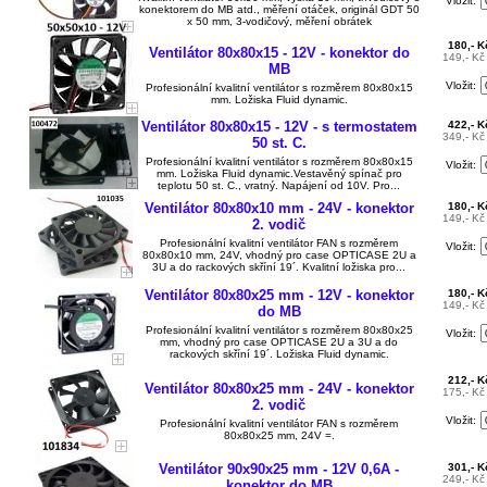
Vložit:
konektorem do MB atd., měření otáček, originál GDT 50
x 50 mm, 3-vodičový, měření obrátek
180,- 
Ventilátor 80x80x15 - 12V - konektor do
149,- K
MB
Vložit:
Profesionální kvalitní ventilátor s rozměrem 80x80x15
mm. Ložiska Fluid dynamic.
Ventilátor 80x80x15 - 12V - s termostatem
422,- 
349,- K
50 st. C.
Profesionální kvalitní ventilátor s rozměrem 80x80x15
Vložit:
mm. Ložiska Fluid dynamic.Vestavěný spínač pro
teplotu 50 st. C., vratný. Napájení od 10V. Pro...
Ventilátor 80x80x10 mm - 24V - konektor
180,- 
149,- K
2. vodič
Profesionální kvalitní ventilátor FAN s rozměrem
Vložit:
80x80x10 mm, 24V, vhodný pro case OPTICASE 2U a
3U a do rackových skříní 19´. Kvalitní ložiska pro...
Ventilátor 80x80x25 mm - 12V - konektor
180,- 
149,- K
do MB
Profesionální kvalitní ventilátor s rozměrem 80x80x25
Vložit:
mm, vhodný pro case OPTICASE 2U a 3U a do
rackových skříní 19´. Ložiska Fluid dynamic.
212,- 
Ventilátor 80x80x25 mm - 24V - konektor
175,- K
2. vodič
Vložit:
Profesionální kvalitní ventilátor FAN s rozměrem
80x80x25 mm, 24V =.
Ventilátor 90x90x25 mm - 12V 0,6A -
301,- 
249,- K
konektor do MB