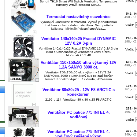
Vložit:
Sonoff TH16 Smart Wifi Switch Monitoring Temperature
Humidity Wifivč. senzoru Si7021
545,- 
Termostat nastavitelný stavebnice
450,- K
Vynikající konstrukce termostatu. Vyniká jednoduchou
Vložit:
obsluhou a dlouhodobou stabilitou. Není potřeba
kalibrace. Minimální vlastní spotřeba....
Ventilátor 140x140x25 Fractal DYNAMIC
240,- 
198,- K
12V 0,2A 3-pin
Ventilátor 140x140x25 Fractal DYNAMIC 12V 0,2A 3-pin
Vložit:
1000 ot./minZnačkový ventilátor s velmi nízkou
hlučností 20,5 dB
Ventilátor 150x150x50 ultra výkonný 12V
603,- 
498,- K
1,2A SANYO 3000 ot.
Ventilátor 150x150x50 ultra výkonný 12V/1,2A
Vložit:
SANYOcca 3000 ot./min.Nový kus po zátěžových
testech.Konektor 4-pin.: +12V-rudá, -12V-černá
195,- 
Ventilátor 80x80x25 - 12V F8 ARCTIC s
161,- K
konektorem
Vložit:
2196 / 114 Ventilátor 80 x 80 x 25 F8 ARCTIC
236,- 
Ventilátor PC patice 775 INTEL 4.
195,- K
vodičový
Vložit:
Ventilátor PC patice 775 INTEL 4.
422,- 
349,- K
vodičový zvýšený výkon