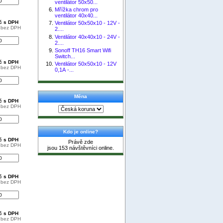
ventilátor 50x50...
Mřížka chrom pro
ventilátor 40x40...
Kč s DPH
Ventilátor 50x50x10 - 12V -
č bez DPH
2....
Ventilátor 40x40x10 - 24V -
2....
Sonoff TH16 Smart Wifi
Switch...
Kč s DPH
Ventilátor 50x50x10 - 12V
č bez DPH
0,1A -...
Měna
Kč s DPH
č bez DPH
Kdo je online?
Kč s DPH
Právě zde
č bez DPH
jsou 153 návštěvníci online.
Kč s DPH
č bez DPH
Kč s DPH
č bez DPH