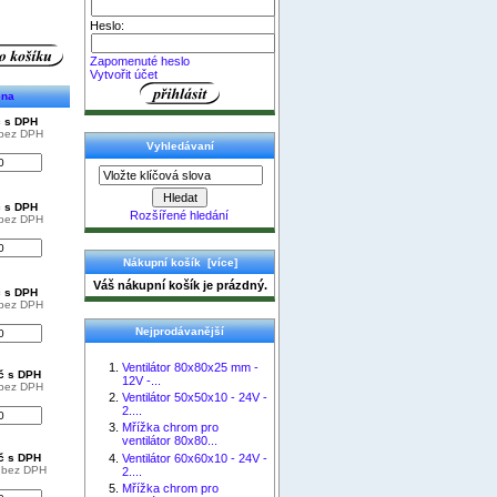
Heslo:
Zapomenuté heslo
Vytvořit účet
ena
č s DPH
 bez DPH
Vyhledávaní
č s DPH
Rozšířené hledání
 bez DPH
Nákupní košík [více]
Váš nákupní košík je prázdný.
č s DPH
 bez DPH
Nejprodávanější
Ventilátor 80x80x25 mm -
Kč s DPH
12V -...
 bez DPH
Ventilátor 50x50x10 - 24V -
2....
Mřížka chrom pro
ventilátor 80x80...
Ventilátor 60x60x10 - 24V -
Kč s DPH
č bez DPH
2....
Mřížka chrom pro