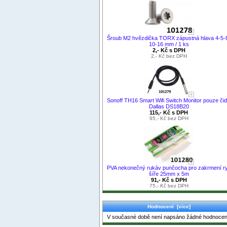
Šroub M2 hvězdička TORX zápustná hlava 4-5-
10-16 mm / 1 ks
2,- Kč s DPH
2,- Kč bez DPH
Sonoff TH16 Smart Wifi Switch Monitor pouze čid
Dallas DS18B20
115,- Kč s DPH
95,- Kč bez DPH
PVA nekonečný rukáv punčocha pro zakrmení r
šíře 25mm x 5m
91,- Kč s DPH
75,- Kč bez DPH
Hodnocení [více]
V současné době není napsáno žádné hodnocen