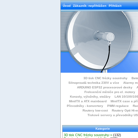
Úvod
Zákazník: nepřihlášen
Přihlásit
3D tisk CNC frézky soustruhy
Bate
Silnoproudá technika 230V a více
Alarmy m
ARDUINO ESP32 procesorové desky
Frekvenční měniče pro el. motory
Konzoly, výložníky, stožáry
LAN 10/100/100
MiniITX a ATX mainboard
MiniITX case a př
Převodníky - konvertory
PWM regulace
Rac
Routery low-cost
Routery Opti Hi-e
Tiskové servery a převodníky U
Kategorie
3D tisk CNC frézky soustruhy->
(132)