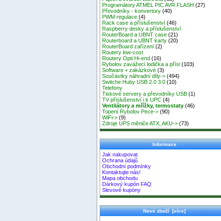
Programátory ATMEL PIC AVR FLASH
(27)
Převodníky - konvertory
(40)
PWM regulace
(4)
Rack case a příslušenství
(46)
Raspberry desky a příslušenství
RouterBoard a UBNT case
(21)
Routerboard a UBNT karty
(20)
RouterBoard zařízení
(2)
Routery low-cost
Routery Opti Hi-end
(16)
Rybolov zavážecí lodička a přísl
(103)
Software + zakázkové
(3)
Součástky náhradní díly->
(494)
Switche Huby USB 2.0 3.0
(10)
Telefony
Tiskové servery a převodníky USB
(1)
TV příslušenství i k UPC
(4)
Ventilátory a mřížky, termostaty
(46)
Topení Rybolov Pece->
(90)
WiFi->
(9)
Zdroje UPS měniče ATX, AKU->
(73)
Informace
Jak nakupovat
Ochrana údajů
Obchodní podmínky
Kontaktujte nás!
Mapa obchodu
Dárkový kupón FAQ
Slevové kupóny
Nové zboží [více]