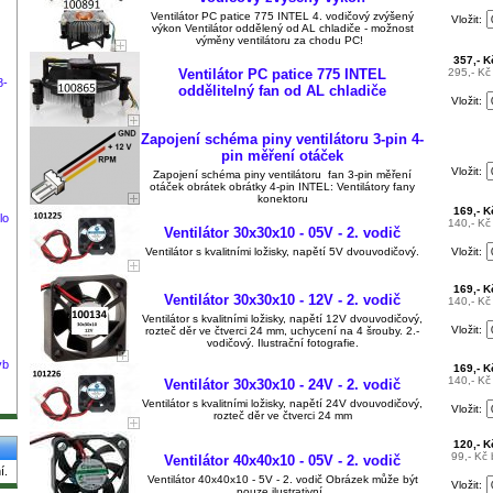
Ventilátor PC patice 775 INTEL 4. vodičový zvýšený
Vložit:
výkon Ventilátor oddělený od AL chladiče - možnost
výměny ventilátoru za chodu PC!
357,- 
Ventilátor PC patice 775 INTEL
295,- K
8-
oddělitelný fan od AL chladiče
Vložit:
Zapojení schéma piny ventilátoru 3-pin 4-
pin měření otáček
Vložit:
Zapojení schéma piny ventilátoru fan 3-pin měření
otáček obrátek obrátky 4-pin INTEL: Ventilátory fany
konektoru
169,- 
lo
140,- K
Ventilátor 30x30x10 - 05V - 2. vodič
Ventilátor s kvalitními ložisky, napětí 5V dvouvodičový.
Vložit:
169,- 
Ventilátor 30x30x10 - 12V - 2. vodič
140,- K
Ventilátor s kvalitními ložisky, napětí 12V dvouvodičový,
Vložit:
rozteč děr ve čtverci 24 mm, uchycení na 4 šrouby. 2.-
vodičový. Ilustrační fotografie.
yb
169,- 
140,- K
Ventilátor 30x30x10 - 24V - 2. vodič
Ventilátor s kvalitními ložisky, napětí 24V dvouvodičový,
Vložit:
rozteč děr ve čtverci 24 mm
120,- 
99,- Kč
Ventilátor 40x40x10 - 05V - 2. vodič
í.
Ventilátor 40x40x10 - 5V - 2. vodič Obrázek může být
Vložit:
pouze ilustrativní.