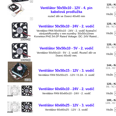
120,- 
Ventilátor 50x50x10 - 12V - 4. pin
99,- Kč
kabelová prodlužka
Vložit:
rozteč děr ve čtverci 40x40 mm
120,- 
Ventilátor 50x50x10 - 24V - 2. vodič
99,- Kč
Ventilátor FAN 50x50x10 - 24V - 2. vodič Ilustrační
Vložit:
obrázekRozměry v mm rozměry: 50x50x10mm
Konektor:PH2.54-2P Rated Voltage: DC: 24V Rated...
120,- 
99,- Kč
Ventilátor 50x50x10 - 5V - 2. vodič
Ventilátor 50x50x10 - 5V - 2. vodič. Rozteč děr ve
Vložit:
čtverci 40x40 mm.
144,- 
119,- K
Ventilátor 50x50x15 - 12V - 3. vodič
Vložit:
Ventilátor FAN 50x50x15 - 12V / 0.2A - 3. vodič
120,- 
99,- Kč
Ventilátor 60x60x10 - 24V - 2. vodič
Ventilátor FAN 60x60x10 - 24V - 2. vodič
Vložit:
180,- 
149,- K
Ventilátor 60x60x25 - 12V - 3. vodič
Ventilátor 60x60x25 - 12V - 3. vodič
Vložit: