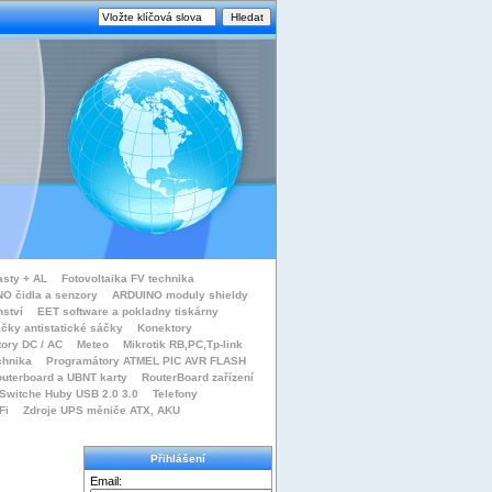
asty + AL
Fotovoltaika FV technika
O čidla a senzory
ARDUINO moduly shieldy
nství
EET software a pokladny tiskárny
čky antistatické sáčky
Konektory
tory DC / AC
Meteo
Mikrotik RB,PC,Tp-link
chnika
Programátory ATMEL PIC AVR FLASH
uterboard a UBNT karty
RouterBoard zařízení
Switche Huby USB 2.0 3.0
Telefony
Fi
Zdroje UPS měniče ATX, AKU
Přihlášení
Email: