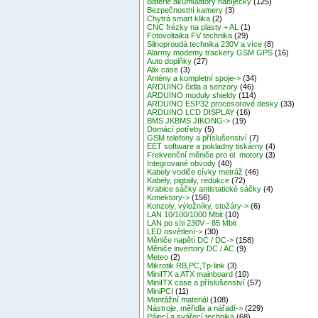
Baterie akumulátory nabíječky
(125)
Bezpečnostní kamery
(3)
Chytrá smart klika
(2)
CNC frézky na plasty + AL
(1)
Fotovoltaika FV technika
(29)
Silnoproudá technika 230V a více
(8)
Alarmy modemy trackery GSM GPS
(16)
Auto doplňky
(27)
Alix case
(3)
Antény a kompletní spoje->
(34)
ARDUINO čidla a senzory
(46)
ARDUINO moduly shieldy
(114)
ARDUINO ESP32 procesorové desky
(33)
ARDUINO LCD DISPLAY
(16)
BMS JKBMS JIKONG->
(19)
Domácí potřeby
(5)
GSM telefony a příslušenství
(7)
EET software a pokladny tiskárny
(4)
Frekvenční měniče pro el. motory
(3)
Integrované obvody
(40)
Kabely vodiče cívky metráž
(46)
Kabely, pigtaily, redukce
(72)
Krabice sáčky antistatické sáčky
(4)
Konektory->
(156)
Konzoly, výložníky, stožáry->
(6)
LAN 10/100/1000 Mbit
(10)
LAN po síti 230V - 85 Mbit
LED osvětlení->
(30)
Měniče napětí DC / DC->
(158)
Měniče invertory DC / AC
(9)
Meteo
(2)
Mikrotik RB,PC,Tp-link
(3)
MiniITX a ATX mainboard
(10)
MiniITX case a příslušenství
(57)
MiniPCI
(11)
Montážní materiál
(108)
Nástroje, měřidla a nářadí->
(229)
Pájecí a svářecí technika
(68)