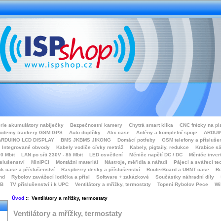
rie akumulátory nabíječky
Bezpečnostní kamery
Chytrá smart klika
CNC frézky na pl
odemy trackery GSM GPS
Auto doplňky
Alix case
Antény a kompletní spoje
ARDUIN
ARDUINO LCD DISPLAY
BMS JKBMS JIKONG
Domácí potřeby
GSM telefony a přísluše
Integrované obvody
Kabely vodiče cívky metráž
Kabely, pigtaily, redukce
Krabice sá
0 Mbit
LAN po síti 230V - 85 Mbit
LED osvětlení
Měniče napětí DC / DC
Měniče inver
íslušenství
MiniPCI
Montážní materiál
Nástroje, měřidla a nářadí
Pájecí a svářecí te
k case a příslušenství
Raspberry desky a příslušenství
RouterBoard a UBNT case
Ro
nd
Rybolov zavážecí lodička a přísl
Software + zakázkové
Součástky náhradní díly
SB
TV příslušenství i k UPC
Ventilátory a mřížky, termostaty
Topení Rybolov Pece
Wi
Úvod
:: Ventilátory a mřížky, termostaty
Ventilátory a mřížky, termostaty