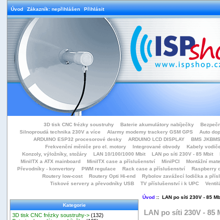
Úvod
Zákazník: nepřihlášen
Přihlásit
3D tisk CNC frézky soustruhy
Baterie akumulátory nabíječky
Bezpečn
Silnoproudá technika 230V a více
Alarmy modemy trackery GSM GPS
Auto do
ARDUINO ESP32 procesorové desky
ARDUINO LCD DISPLAY
BMS JKBMS
Frekvenční měniče pro el. motory
Integrované obvody
Kabely vodiče
Konzoly, výložníky, stožáry
LAN 10/100/1000 Mbit
LAN po síti 230V - 85 Mbit
MiniITX a ATX mainboard
MiniITX case a příslušenství
MiniPCI
Montážní mate
Převodníky - konvertory
PWM regulace
Rack case a příslušenství
Raspberry d
Routery low-cost
Routery Opti Hi-end
Rybolov zavážecí lodička a přísl
Tiskové servery a převodníky USB
TV příslušenství i k UPC
Ventil
Úvod
:: LAN po síti 230V - 85 Mb
Kategorie
LAN po síti 230V - 85 
3D tisk CNC frézky soustruhy->
(132)