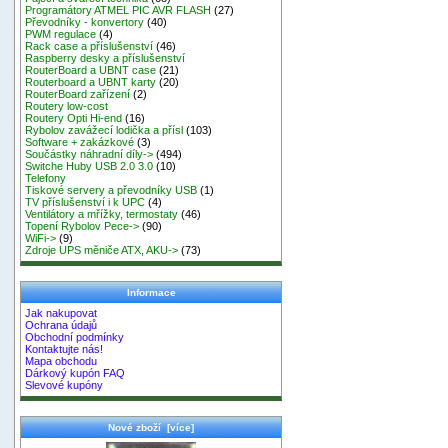
Programátory ATMEL PIC AVR FLASH
(27)
Převodníky - konvertory
(40)
PWM regulace
(4)
Rack case a příslušenství
(46)
Raspberry desky a příslušenství
RouterBoard a UBNT case
(21)
Routerboard a UBNT karty
(20)
RouterBoard zařízení
(2)
Routery low-cost
Routery Opti Hi-end
(16)
Rybolov zavážecí lodička a přísl
(103)
Software + zakázkové
(3)
Součástky náhradní díly->
(494)
Switche Huby USB 2.0 3.0
(10)
Telefony
Tiskové servery a převodníky USB
(1)
TV příslušenství i k UPC
(4)
Ventilátory a mřížky, termostaty
(46)
Topení Rybolov Pece->
(90)
WiFi->
(9)
Zdroje UPS měniče ATX, AKU->
(73)
Informace
Jak nakupovat
Ochrana údajů
Obchodní podmínky
Kontaktujte nás!
Mapa obchodu
Dárkový kupón FAQ
Slevové kupóny
Nové zboží [více]