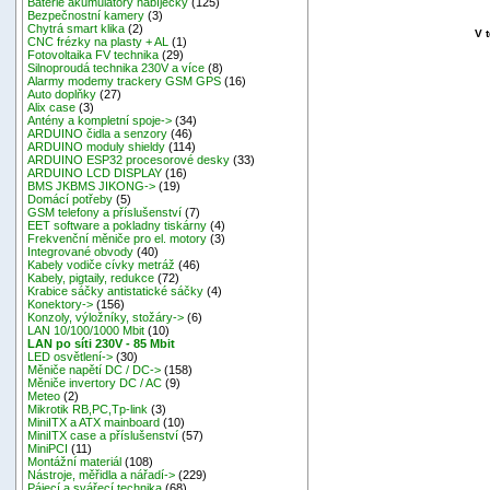
Baterie akumulátory nabíječky
(125)
Bezpečnostní kamery
(3)
Chytrá smart klika
(2)
V 
CNC frézky na plasty + AL
(1)
Fotovoltaika FV technika
(29)
Silnoproudá technika 230V a více
(8)
Alarmy modemy trackery GSM GPS
(16)
Auto doplňky
(27)
Alix case
(3)
Antény a kompletní spoje->
(34)
ARDUINO čidla a senzory
(46)
ARDUINO moduly shieldy
(114)
ARDUINO ESP32 procesorové desky
(33)
ARDUINO LCD DISPLAY
(16)
BMS JKBMS JIKONG->
(19)
Domácí potřeby
(5)
GSM telefony a příslušenství
(7)
EET software a pokladny tiskárny
(4)
Frekvenční měniče pro el. motory
(3)
Integrované obvody
(40)
Kabely vodiče cívky metráž
(46)
Kabely, pigtaily, redukce
(72)
Krabice sáčky antistatické sáčky
(4)
Konektory->
(156)
Konzoly, výložníky, stožáry->
(6)
LAN 10/100/1000 Mbit
(10)
LAN po síti 230V - 85 Mbit
LED osvětlení->
(30)
Měniče napětí DC / DC->
(158)
Měniče invertory DC / AC
(9)
Meteo
(2)
Mikrotik RB,PC,Tp-link
(3)
MiniITX a ATX mainboard
(10)
MiniITX case a příslušenství
(57)
MiniPCI
(11)
Montážní materiál
(108)
Nástroje, měřidla a nářadí->
(229)
Pájecí a svářecí technika
(68)