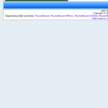
Vaše I
Copyright © 
Nejprodávanější produkty:
RouterBoard
,
RouterBoard RB411
,
RouterBoard 433AH
,
Router
WiFi Anténa
,