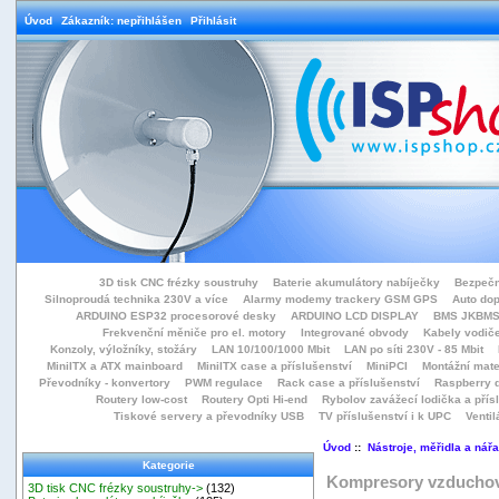
Úvod
Zákazník: nepřihlášen
Přihlásit
3D tisk CNC frézky soustruhy
Baterie akumulátory nabíječky
Bezpečn
Silnoproudá technika 230V a více
Alarmy modemy trackery GSM GPS
Auto do
ARDUINO ESP32 procesorové desky
ARDUINO LCD DISPLAY
BMS JKBMS
Frekvenční měniče pro el. motory
Integrované obvody
Kabely vodiče
Konzoly, výložníky, stožáry
LAN 10/100/1000 Mbit
LAN po síti 230V - 85 Mbit
MiniITX a ATX mainboard
MiniITX case a příslušenství
MiniPCI
Montážní mate
Převodníky - konvertory
PWM regulace
Rack case a příslušenství
Raspberry d
Routery low-cost
Routery Opti Hi-end
Rybolov zavážecí lodička a přísl
Tiskové servery a převodníky USB
TV příslušenství i k UPC
Ventil
Úvod
::
Nástroje, měřidla a nářa
Kategorie
Kompresory vzducho
3D tisk CNC frézky soustruhy->
(132)