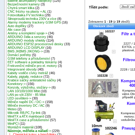
Baterie akumulátory nabíječky
(125)
Bezpečnostní kamery
(3)
Třídit podle:
Chytrá smart klika
(2)
CNC frézky na plasty + AL
(1)
Fotovoltaika FV technika
(29)
Silnoproudá technika 230V a více
(8)
Zobrazeno
1
-
19
(z
19
zboží)
Alarmy modemy trackery GSM GPS
(16)
Auto doplňky
(27)
Obrázek zboží
Alix case
(3)
Antény a kompletní spoje->
(34)
Filtr 
ARDUINO čidla a senzory
(46)
ARDUINO moduly shieldy
(114)
2227 / 1
ARDUINO ESP32 procesorové desky
(33)
EXTOL ce
ARDUINO LCD DISPLAY
(16)
plastové,
BMS JKBMS JIKONG->
(19)
Domácí potřeby
(5)
GSM telefony a příslušenství
(7)
Filtro
EET software a pokladny tiskárny
(4)
Frekvenční měniče pro el. motory
(3)
Integrované obvody
(40)
2228 / 112
Kabely vodiče cívky metráž
(46)
Kabely, pigtaily, redukce
(72)
Krabice sáčky antistatické sáčky
(4)
Kompre
Konektory->
(156)
40
Konzoly, výložníky, stožáry->
(6)
Kompreso
LAN 10/100/1000 Mbit
(10)
válce.Obs
LAN po síti 230V - 85 Mbit
případě p
LED osvětlení->
(30)
Měniče napětí DC / DC->
(158)
Komp
Měniče invertory DC / AC
(9)
Meteo
(2)
Mikrotik RB,PC,Tp-link
(3)
Kompresor
MiniITX a ATX mainboard
(10)
motoru:
vzdušníku
MiniITX case a příslušenství
(57)
MiniPCI
(11)
Montážní materiál
(108)
Pneusp
Nástroje, měřidla a nářadí
->
(229)
|_ Chemické kotvy a hmoždinky
(1)