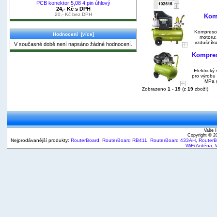
PCB konektor 5,08 4.pin úhlový
24,- Kč s DPH
20,- Kč bez DPH
Komp
Kompresor
Hodnocení [více]
motoru:
vzdušníku
V současné době není napsáno žádné hodnocení.
Kompreso
Elektrick
pro výrobu
MPa (
Zobrazeno
1
-
19
(z
19
zboží)
Vaše I
Copyright © 
Nejprodávanější produkty:
RouterBoard
,
RouterBoard RB411
,
RouterBoard 433AH
,
Router
WiFi Anténa
,