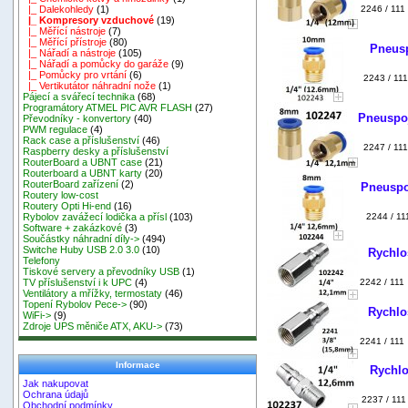
2246 / 111
|_ Dalekohledy
(1)
|_ Kompresory vzduchové
(19)
|_ Měřící nástroje
(7)
|_ Měřící přístroje
(80)
Pneusp
|_ Nářadí a nástroje
(105)
|_ Nářadí a pomůcky do garáže
(9)
|_ Pomůcky pro vrtání
(6)
2243 / 111
|_ Vertikutátor náhradní nože
(1)
Pájecí a svářecí technika
(68)
Programátory ATMEL PIC AVR FLASH
(27)
Pneuspoj
Převodníky - konvertory
(40)
PWM regulace
(4)
Rack case a příslušenství
(46)
2247 / 11
Raspberry desky a příslušenství
RouterBoard a UBNT case
(21)
Routerboard a UBNT karty
(20)
RouterBoard zařízení
(2)
Pneuspo
Routery low-cost
Routery Opti Hi-end
(16)
2244 / 11
Rybolov zavážecí lodička a přísl
(103)
Software + zakázkové
(3)
Součástky náhradní díly->
(494)
Switche Huby USB 2.0 3.0
(10)
Rychlo
Telefony
Tiskové servery a převodníky USB
(1)
2242 / 111
TV příslušenství i k UPC
(4)
Ventilátory a mřížky, termostaty
(46)
Topení Rybolov Pece->
(90)
Rychlo
WiFi->
(9)
Zdroje UPS měniče ATX, AKU->
(73)
2241 / 111
Informace
Rychlo
Jak nakupovat
Ochrana údajů
2237 / 111
Obchodní podmínky