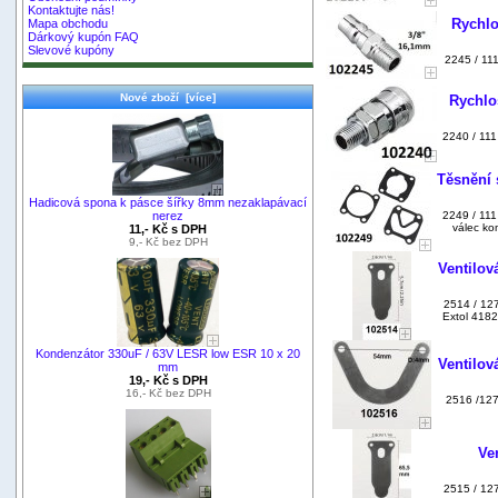
Kontaktujte nás!
Rychlo
Mapa obchodu
Dárkový kupón FAQ
Slevové kupóny
2245 / 11
Nové zboží [více]
Rychlo
2240 / 111
Těsnění 
Hadicová spona k pásce šířky 8mm nezaklapávací
nerez
2249 / 111
válec ko
11,- Kč s DPH
9,- Kč bez DPH
Ventilov
2514 / 127
Extol 4182
Kondenzátor 330uF / 63V LESR low ESR 10 x 20
Ventilov
mm
19,- Kč s DPH
16,- Kč bez DPH
2516 /127
Ve
2515 / 127