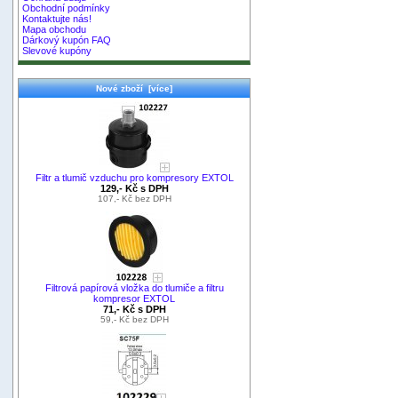
Obchodní podmínky
Kontaktujte nás!
Mapa obchodu
Dárkový kupón FAQ
Slevové kupóny
Nové zboží [více]
Filtr a tlumič vzduchu pro kompresory EXTOL
129,- Kč s DPH
107,- Kč bez DPH
Filtrová papírová vložka do tlumiče a filtru
kompresor EXTOL
71,- Kč s DPH
59,- Kč bez DPH