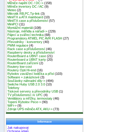
Měniče napětí DC / DC->
(158)
Měniče invertory DC / AC
(9)
Meteo
(2)
Mikrotik RB,PC,Tp-link
(3)
MiniITX a ATX mainboard
(10)
MiniITX case a příslušenství
(57)
MiniPCI
(11)
Montážní materiál
(108)
Nástroje, měřidla a nářadí->
(229)
Pájecí a svářecí technika
(68)
Programátory ATMEL PIC AVR FLASH
(27)
Převodníky - konvertory
(40)
PWM regulace
(4)
Rack case a příslušenství
(46)
Raspberry desky a příslušenství
RouterBoard a UBNT case
(21)
Routerboard a UBNT karty
(20)
RouterBoard zařízení
(2)
Routery low-cost
Routery Opti Hi-end
(16)
Rybolov zavážecí lodička a přísl
(103)
Software + zakázkové
(3)
Součástky náhradní díly->
(494)
Switche Huby USB 2.0 3.0
(10)
Telefony
Tiskové servery a převodníky USB
(1)
TV příslušenství i k UPC
(4)
Ventilátory a mřížky, termostaty
(46)
Topení Rybolov Pece->
(90)
WiFi->
(9)
Zdroje UPS měniče ATX, AKU->
(73)
Informace
Jak nakupovat
Ochrana údajů