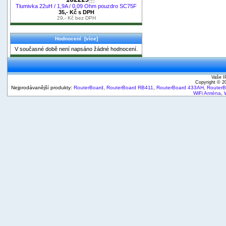
Tlumivka 22uH / 1,9A / 0,09 Ohm pouzdro SC75F
35,- Kč s DPH
29,- Kč bez DPH
Hodnocení [více]
V současné době není napsáno žádné hodnocení.
Vaše I
Copyright © 
Nejprodávanější produkty:
RouterBoard
,
RouterBoard RB411
,
RouterBoard 433AH
,
Router
WiFi Anténa
,