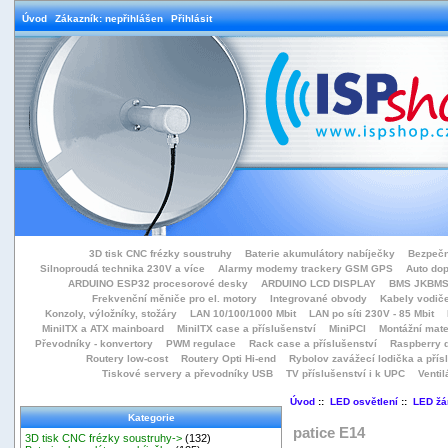
Úvod
Zákazník: nepřihlášen
Přihlásit
3D tisk CNC frézky soustruhy
Baterie akumulátory nabíječky
Bezpečn
Silnoproudá technika 230V a více
Alarmy modemy trackery GSM GPS
Auto do
ARDUINO ESP32 procesorové desky
ARDUINO LCD DISPLAY
BMS JKBMS
Frekvenční měniče pro el. motory
Integrované obvody
Kabely vodiče
Konzoly, výložníky, stožáry
LAN 10/100/1000 Mbit
LAN po síti 230V - 85 Mbit
MiniITX a ATX mainboard
MiniITX case a příslušenství
MiniPCI
Montážní mate
Převodníky - konvertory
PWM regulace
Rack case a příslušenství
Raspberry d
Routery low-cost
Routery Opti Hi-end
Rybolov zavážecí lodička a přísl
Tiskové servery a převodníky USB
TV příslušenství i k UPC
Ventil
Úvod
::
LED osvětlení
::
LED žá
Kategorie
patice E14
3D tisk CNC frézky soustruhy->
(132)