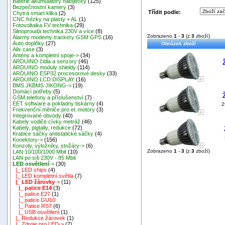
Baterie akumulátory nabíječky
(125)
Bezpečnostní kamery
(3)
Třídit podle:
Chytrá smart klika
(2)
CNC frézky na plasty + AL
(1)
Fotovoltaika FV technika
(29)
Silnoproudá technika 230V a více
(8)
Zobrazeno
1
-
3
(z
3
zboží)
Alarmy modemy trackery GSM GPS
(16)
Auto doplňky
(27)
Obrázek zboží
Alix case
(3)
Antény a kompletní spoje->
(34)
ARDUINO čidla a senzory
(46)
ARDUINO moduly shieldy
(114)
ARDUINO ESP32 procesorové desky
(33)
ARDUINO LCD DISPLAY
(16)
BMS JKBMS JIKONG->
(19)
Domácí potřeby
(5)
GSM telefony a příslušenství
(7)
EET software a pokladny tiskárny
(4)
2
Frekvenční měniče pro el. motory
(3)
Integrované obvody
(40)
Kabely vodiče cívky metráž
(46)
Kabely, pigtaily, redukce
(72)
Krabice sáčky antistatické sáčky
(4)
2
Konektory->
(156)
Konzoly, výložníky, stožáry->
(6)
Zobrazeno
1
-
3
(z
3
zboží)
LAN 10/100/1000 Mbit
(10)
LAN po síti 230V - 85 Mbit
LED osvětlení
->
(30)
|_ LED chips
(4)
|_ LED kompletní světla
(7)
|_ LED žárovky
->
(11)
|_ patice E14
(3)
|_ patice E27
(1)
|_ patice GU10
|_ Patice RS7
(6)
|_ USB osvětlení
(1)
|_ Redukce žárovek
(1)
|_ Zdroje pro LED->
(7)