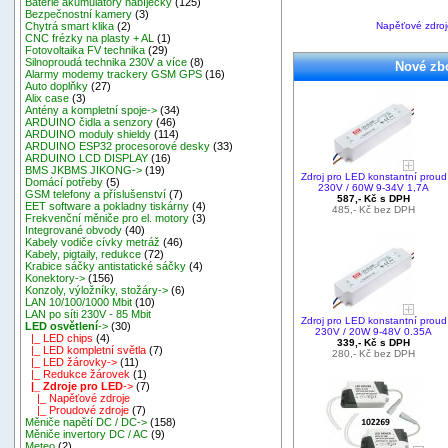
Baterie akumulátory nabíječky
(125)
Bezpečnostní kamery
(3)
Napěťové zdroj
Chytrá smart klika
(2)
CNC frézky na plasty + AL
(1)
Fotovoltaika FV technika
(29)
Silnoproudá technika 230V a více
(8)
Nové zbo
Alarmy modemy trackery GSM GPS
(16)
Auto doplňky
(27)
Alix case
(3)
Antény a kompletní spoje->
(34)
ARDUINO čidla a senzory
(46)
ARDUINO moduly shieldy
(114)
ARDUINO ESP32 procesorové desky
(33)
ARDUINO LCD DISPLAY
(16)
BMS JKBMS JIKONG->
(19)
Zdroj pro LED konstantní proud
Domácí potřeby
(5)
230V / 60W 9-34V 1,7A
GSM telefony a příslušenství
(7)
587,- Kč s DPH
EET software a pokladny tiskárny
(4)
485,- Kč bez DPH
Frekvenční měniče pro el. motory
(3)
Integrované obvody
(40)
Kabely vodiče cívky metráž
(46)
Kabely, pigtaily, redukce
(72)
Krabice sáčky antistatické sáčky
(4)
Konektory->
(156)
Konzoly, výložníky, stožáry->
(6)
LAN 10/100/1000 Mbit
(10)
LAN po síti 230V - 85 Mbit
Zdroj pro LED konstantní proud
LED osvětlení
->
(30)
230V / 20W 9-48V 0.35A
|_ LED chips
(4)
339,- Kč s DPH
|_ LED kompletní světla
(7)
280,- Kč bez DPH
|_ LED žárovky->
(11)
|_ Redukce žárovek
(1)
|_ Zdroje pro LED
->
(7)
|_ Napěťové zdroje
|_ Proudové zdroje
(7)
Měniče napětí DC / DC->
(158)
Měniče invertory DC / AC
(9)
Meteo
(2)