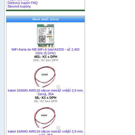
Dárkový kupón FAQ
Slevové kupóny
Nové zboží [více]
WiFi Karta do NB WiFi-6 Intel AX200 - až 2,402
Gb/s (5 GHz)
483,- Kč s DPH
399,- Kč bez DPH
kabel 16AWG AWG16 silicon metráž vnější 2,9 mm,
černá, 35A
58,- Kč s DPH
48,- Kč bez DPH
kabel 16AWG AWG16 silicon metráž vnější 2,9 mm,
rudá, 35A