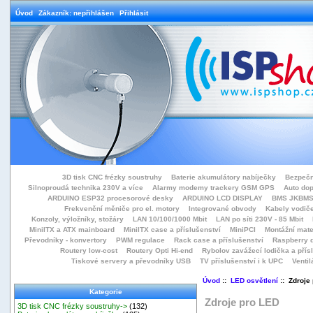
Úvod
Zákazník: nepřihlášen
Přihlásit
3D tisk CNC frézky soustruhy
Baterie akumulátory nabíječky
Bezpečn
Silnoproudá technika 230V a více
Alarmy modemy trackery GSM GPS
Auto do
ARDUINO ESP32 procesorové desky
ARDUINO LCD DISPLAY
BMS JKBMS
Frekvenční měniče pro el. motory
Integrované obvody
Kabely vodiče
Konzoly, výložníky, stožáry
LAN 10/100/1000 Mbit
LAN po síti 230V - 85 Mbit
MiniITX a ATX mainboard
MiniITX case a příslušenství
MiniPCI
Montážní mate
Převodníky - konvertory
PWM regulace
Rack case a příslušenství
Raspberry d
Routery low-cost
Routery Opti Hi-end
Rybolov zavážecí lodička a přísl
Tiskové servery a převodníky USB
TV příslušenství i k UPC
Ventil
Úvod
::
LED osvětlení
:: Zdroje
Kategorie
Zdroje pro LED
3D tisk CNC frézky soustruhy->
(132)