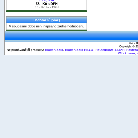
58,- Kč s DPH
48,- Kč bez DPH
Hodnocení [více]
V současné době není napsáno žádné hodnocení.
Vaše I
Copyright © 
Nejprodávanější produkty:
RouterBoard
,
RouterBoard RB411
,
RouterBoard 433AH
,
Router
WiFi Anténa
,