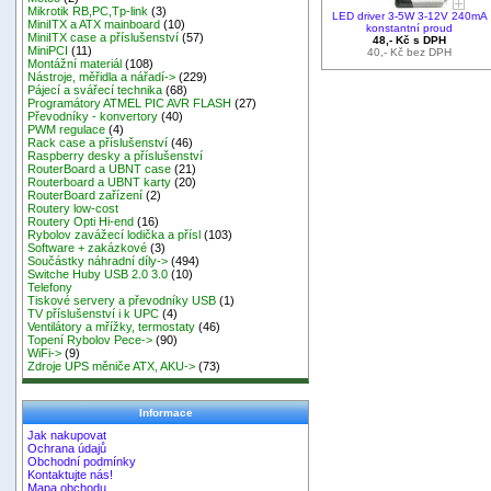
Mikrotik RB,PC,Tp-link
(3)
LED driver 3-5W 3-12V 240mA
MiniITX a ATX mainboard
(10)
konstantní proud
MiniITX case a příslušenství
(57)
48,- Kč s DPH
MiniPCI
(11)
40,- Kč bez DPH
Montážní materiál
(108)
Nástroje, měřidla a nářadí->
(229)
Pájecí a svářecí technika
(68)
Programátory ATMEL PIC AVR FLASH
(27)
Převodníky - konvertory
(40)
PWM regulace
(4)
Rack case a příslušenství
(46)
Raspberry desky a příslušenství
RouterBoard a UBNT case
(21)
Routerboard a UBNT karty
(20)
RouterBoard zařízení
(2)
Routery low-cost
Routery Opti Hi-end
(16)
Rybolov zavážecí lodička a přísl
(103)
Software + zakázkové
(3)
Součástky náhradní díly->
(494)
Switche Huby USB 2.0 3.0
(10)
Telefony
Tiskové servery a převodníky USB
(1)
TV příslušenství i k UPC
(4)
Ventilátory a mřížky, termostaty
(46)
Topení Rybolov Pece->
(90)
WiFi->
(9)
Zdroje UPS měniče ATX, AKU->
(73)
Informace
Jak nakupovat
Ochrana údajů
Obchodní podmínky
Kontaktujte nás!
Mapa obchodu