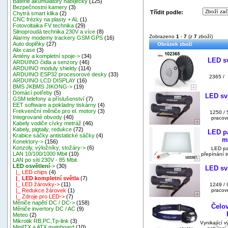
Baterie akumulátory nabíječky
(125)
Bezpečnostní kamery
(3)
Třídit podle:
Chytrá smart klika
(2)
CNC frézky na plasty + AL
(1)
Fotovoltaika FV technika
(29)
Silnoproudá technika 230V a více
(8)
Zobrazeno
1
-
7
(z
7
zboží)
Alarmy modemy trackery GSM GPS
(16)
Auto doplňky
(27)
Obrázek zboží
Alix case
(3)
Antény a kompletní spoje->
(34)
LED sv
ARDUINO čidla a senzory
(46)
ARDUINO moduly shieldy
(114)
ARDUINO ESP32 procesorové desky
(33)
2365 / 
ARDUINO LCD DISPLAY
(16)
BMS JKBMS JIKONG->
(19)
Domácí potřeby
(5)
LED sví
GSM telefony a příslušenství
(7)
EET software a pokladny tiskárny
(4)
Frekvenční měniče pro el. motory
(3)
1250 / 
Integrované obvody
(40)
pracov
Kabely vodiče cívky metráž
(46)
Kabely, pigtaily, redukce
(72)
LED p
Krabice sáčky antistatické sáčky
(4)
m
Konektory->
(156)
Konzoly, výložníky, stožáry->
(6)
LED pa
LAN 10/100/1000 Mbit
(10)
přepínání i
LAN po síti 230V - 85 Mbit
LED osvětlení
->
(30)
LED sví
|_ LED chips
(4)
|_ LED kompletní světla
(7)
|_ LED žárovky->
(11)
1249 / 
pracov
|_ Redukce žárovek
(1)
|_ Zdroje pro LED->
(7)
Měniče napětí DC / DC->
(158)
Čelov
Měniče invertory DC / AC
(9)
Meteo
(2)
Mikrotik RB,PC,Tp-link
(3)
Vynikající 
MiniITX a ATX mainboard
(10)