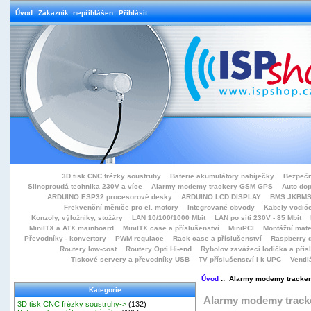
Úvod
Zákazník: nepřihlášen
Přihlásit
3D tisk CNC frézky soustruhy
Baterie akumulátory nabíječky
Bezpečn
Silnoproudá technika 230V a více
Alarmy modemy trackery GSM GPS
Auto do
ARDUINO ESP32 procesorové desky
ARDUINO LCD DISPLAY
BMS JKBMS
Frekvenční měniče pro el. motory
Integrované obvody
Kabely vodiče
Konzoly, výložníky, stožáry
LAN 10/100/1000 Mbit
LAN po síti 230V - 85 Mbit
MiniITX a ATX mainboard
MiniITX case a příslušenství
MiniPCI
Montážní mate
Převodníky - konvertory
PWM regulace
Rack case a příslušenství
Raspberry d
Routery low-cost
Routery Opti Hi-end
Rybolov zavážecí lodička a přísl
Tiskové servery a převodníky USB
TV příslušenství i k UPC
Ventil
Úvod
:: Alarmy modemy tracke
Kategorie
Alarmy modemy trac
3D tisk CNC frézky soustruhy->
(132)