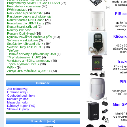
modul s a
Programátory ATMEL PIC AVR FLASH
(27)
je kompa
Převodníky - konvertory
(40)
PWM regulace
(4)
Rack case a příslušenství
(46)
PIR s
Raspberry desky a příslušenství
RouterBoard a UBNT case
(21)
duální 
Routerboard a UBNT karty
(20)
možností
RouterBoard zařízení
(2)
kovový 
Routery low-cost
Routery Opti Hi-end
(16)
Klíčenk
Rybolov zavážecí lodička a přísl
(103)
Software + zakázkové
(3)
Součástky náhradní díly->
(494)
416 / 9
Switche Huby USB 2.0 3.0
(10)
dálkové ov
Telefony
jedin
Tiskové servery a převodníky USB
(1)
TV příslušenství i k UPC
(4)
Ventilátory a mřížky, termostaty
(46)
Trac
Topení Rybolov Pece->
(90)
Přístroj v
WiFi->
(9)
GPS sateli
Zdroje UPS měniče ATX, AKU->
(73)
obje
PIR
Informace
Jak nakupovat
Vlastnosti:
Ochrana údajů
110˚, m
Obchodní podmínky
Kontaktujte nás!
Mapa obchodu
Mini GP
Dárkový kupón FAQ
Slevové kupóny
Mini GPS
GSM/GPRS T
easy
Nové zboží [více]
Infra