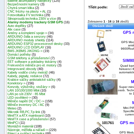
Baterie akumulátory nabíječky
(125)
Bezpečnostní kamery
(3)
Třídit podle:
Chytrá smart klika
(2)
CNC frézky na plasty + AL
(1)
Fotovoltaika FV technika
(29)
Silnoproudá technika 230V a více
(8)
Zobrazeno
1
-
16
(z
16
zboží)
Alarmy modemy trackery GSM GPS
(16)
Auto doplňky
(27)
Obrázek zboží
Alix case
(3)
GPS 
Antény a kompletní spoje->
(34)
ARDUINO čidla a senzory
(46)
ARDUINO moduly shieldy
(114)
GPS Modu
ARDUINO ESP32 procesorové desky
(33)
anté
ARDUINO LCD DISPLAY
(16)
9600Rozh
BMS JKBMS JIKONG->
(19)
Domácí potřeby
(5)
GSM telefony a příslušenství
(7)
SIM80
EET software a pokladny tiskárny
(4)
Frekvenční měniče pro el. motory
(3)
Quad ban
Integrované obvody
(40)
frekvencí 
automaticky
Kabely vodiče cívky metráž
(46)
Kabely, pigtaily, redukce
(72)
Krabice sáčky antistatické sáčky
(4)
M
Konektory->
(156)
Konzoly, výložníky, stožáry->
(6)
Super mini
osob. Techn
LAN 10/100/1000 Mbit
(10)
to 
LAN po síti 230V - 85 Mbit
LED osvětlení->
(30)
Měniče napětí DC / DC->
(158)
Měniče invertory DC / AC
(9)
Mini PI
Meteo
(2)
Specifi
Mikrotik RB,PC,Tp-link
(3)
curren
MiniITX a ATX mainboard
(10)
MiniITX case a příslušenství
(57)
GPS mo
MiniPCI
(11)
Montážní materiál
(108)
Nástroje, měřidla a nářadí->
(229)
GPS Modu
Pájecí a svářecí technika
(68)