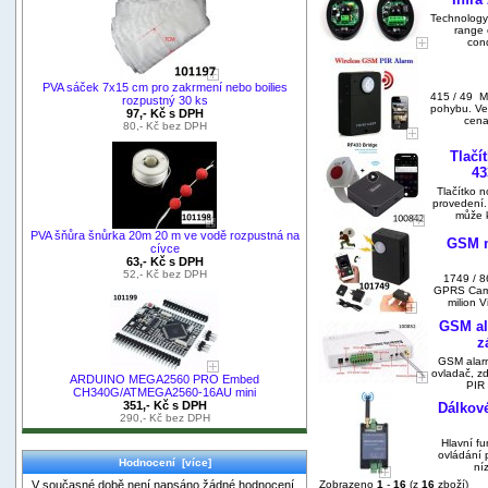
Technology
range 
cond
PVA sáček 7x15 cm pro zakrmení nebo boilies
415 / 49 Mi
rozpustný 30 ks
pohybu. Ve
97,- Kč s DPH
cena
80,- Kč bez DPH
Tlačí
43
Tlačítko 
provedení.
může k
PVA šňůra šnůrka 20m 20 m ve vodě rozpustná na
GSM m
cívce
63,- Kč s DPH
52,- Kč bez DPH
1749 / 
GPRS Came
milion V
GSM al
z
GSM alar
ovladač, zd
ARDUINO MEGA2560 PRO Embed
PIR 
CH340G/ATMEGA2560-16AU mini
351,- Kč s DPH
Dálkové
290,- Kč bez DPH
Hlavní fu
ovládání 
Hodnocení [více]
ní
V současné době není napsáno žádné hodnocení.
Zobrazeno
1
-
16
(z
16
zboží)