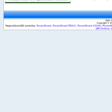
Vaše I
Copyright © 
Nejprodávanější produkty:
RouterBoard
,
RouterBoard RB411
,
RouterBoard 433AH
,
Router
WiFi Anténa
,