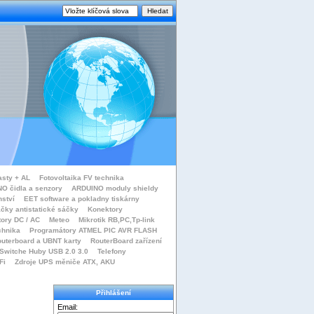
asty + AL
Fotovoltaika FV technika
O čidla a senzory
ARDUINO moduly shieldy
nství
EET software a pokladny tiskárny
čky antistatické sáčky
Konektory
tory DC / AC
Meteo
Mikrotik RB,PC,Tp-link
chnika
Programátory ATMEL PIC AVR FLASH
uterboard a UBNT karty
RouterBoard zařízení
Switche Huby USB 2.0 3.0
Telefony
Fi
Zdroje UPS měniče ATX, AKU
Přihlášení
Email: