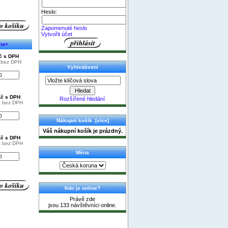
Heslo:
Zapomenuté heslo
Vytvořit účet
na+
Kč s DPH
č bez DPH
Vyhledávaní
Kč s DPH
Rozšířené hledání
č bez DPH
Nákupní košík [více]
Váš nákupní košík je prázdný.
Kč s DPH
č bez DPH
Měna
Kdo je online?
Právě zde
jsou 133 návštěvníci online.