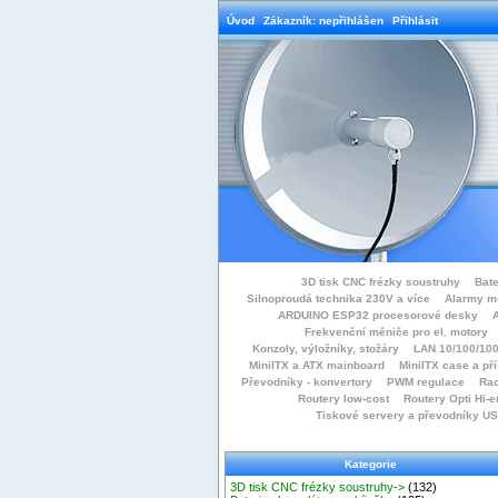
Úvod
Zákazník: nepřihlášen
Přihlásit
3D tisk CNC frézky soustruhy
Bate
Silnoproudá technika 230V a více
Alarmy m
ARDUINO ESP32 procesorové desky
Frekvenční měniče pro el. motory
Konzoly, výložníky, stožáry
LAN 10/100/100
MiniITX a ATX mainboard
MiniITX case a př
Převodníky - konvertory
PWM regulace
Rac
Routery low-cost
Routery Opti Hi-e
Tiskové servery a převodníky U
Kategorie
3D tisk CNC frézky soustruhy->
(132)