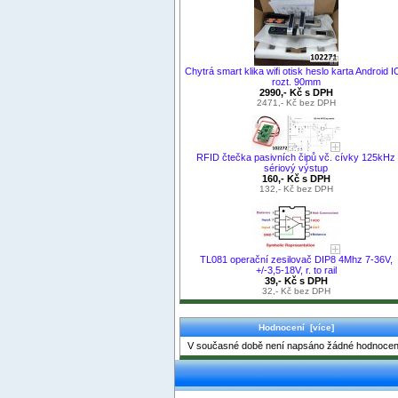
Chytrá smart klika wifi otisk heslo karta Android 
rozt. 90mm
2990,- Kč s DPH
2471,- Kč bez DPH
RFID čtečka pasivních čipů vč. cívky 125kHz
sériový výstup
160,- Kč s DPH
132,- Kč bez DPH
TL081 operační zesilovač DIP8 4Mhz 7-36V,
+/-3,5-18V, r. to rail
39,- Kč s DPH
32,- Kč bez DPH
Hodnocení [více]
V současné době není napsáno žádné hodnocen