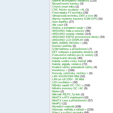
Baterie akumulátory nabíječky
(125)
Bezpečnostní kamery
(3)
Chytrá smart klika
(2)
CNC frézky na plasty + AL
(1)
Fotovoltaika FV technika
(29)
Silnoproudá technika 230V a více
(8)
Alarmy modemy trackery GSM GPS
(16)
Auto doplňky
(27)
Alix case
(3)
Antény a kompletní spoje->
(34)
ARDUINO čidla a senzory
(46)
ARDUINO moduly shieldy
(114)
ARDUINO ESP32 procesorové desky
(33)
ARDUINO LCD DISPLAY
(16)
BMS JKBMS JIKONG->
(19)
Domácí potřeby
(5)
GSM telefony a příslušenství
(7)
EET software a pokladny tiskárny
(4)
Frekvenční měniče pro el. motory
(3)
Integrované obvody
(40)
Kabely vodiče cívky metráž
(46)
Kabely, pigtaily, redukce
(72)
Krabice sáčky antistatické sáčky
(4)
Konektory->
(156)
Konzoly, výložníky, stožáry->
(6)
LAN 10/100/1000 Mbit
(10)
LAN po síti 230V - 85 Mbit
LED osvětlení->
(30)
Měniče napětí DC / DC->
(158)
Měniče invertory DC / AC
(9)
Meteo
(2)
Mikrotik RB,PC,Tp-link
(3)
MiniITX a ATX mainboard
(10)
MiniITX case a příslušenství
(57)
MiniPCI
(11)
Montážní materiál
(108)
Nástroje, měřidla a nářadí->
(229)
Pájecí a svářecí technika
(68)