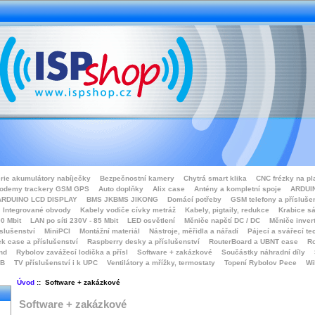
rie akumulátory nabíječky
Bezpečnostní kamery
Chytrá smart klika
CNC frézky na pl
odemy trackery GSM GPS
Auto doplňky
Alix case
Antény a kompletní spoje
ARDUIN
ARDUINO LCD DISPLAY
BMS JKBMS JIKONG
Domácí potřeby
GSM telefony a přísluše
Integrované obvody
Kabely vodiče cívky metráž
Kabely, pigtaily, redukce
Krabice sá
0 Mbit
LAN po síti 230V - 85 Mbit
LED osvětlení
Měniče napětí DC / DC
Měniče inver
íslušenství
MiniPCI
Montážní materiál
Nástroje, měřidla a nářadí
Pájecí a svářecí te
k case a příslušenství
Raspberry desky a příslušenství
RouterBoard a UBNT case
Ro
nd
Rybolov zavážecí lodička a přísl
Software + zakázkové
Součástky náhradní díly
SB
TV příslušenství i k UPC
Ventilátory a mřížky, termostaty
Topení Rybolov Pece
Wi
Úvod
:: Software + zakázkové
Software + zakázkové