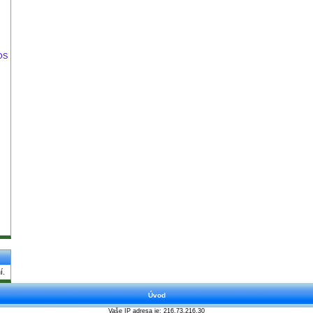
IOS
í.
Úvod
Vaše IP adresa je: 216.73.216.30