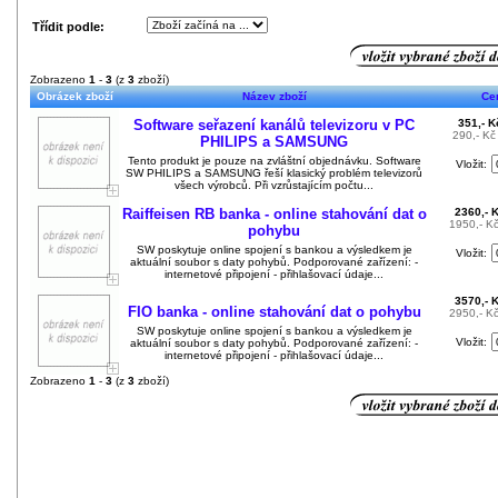
Třídit podle:
Zobrazeno
1
-
3
(z
3
zboží)
Obrázek zboží
Název zboží
Ce
Software seřazení kanálů televizoru v PC
351,- 
290,- K
PHILIPS a SAMSUNG
Tento produkt je pouze na zvláštní objednávku. Software
Vložit:
SW PHILIPS a SAMSUNG řeší klasický problém televizorů
všech výrobců. Při vzrůstajícím počtu...
Raiffeisen RB banka - online stahování dat o
2360,- 
1950,- K
pohybu
SW poskytuje online spojení s bankou a výsledkem je
Vložit:
aktuální soubor s daty pohybů. Podporované zařízení: -
internetové připojení - přihlašovací údaje...
3570,- 
FIO banka - online stahování dat o pohybu
2950,- K
SW poskytuje online spojení s bankou a výsledkem je
Vložit:
aktuální soubor s daty pohybů. Podporované zařízení: -
internetové připojení - přihlašovací údaje...
Zobrazeno
1
-
3
(z
3
zboží)