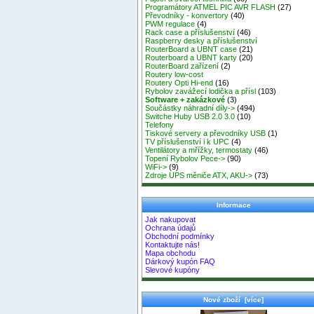
Programátory ATMEL PIC AVR FLASH
(27)
Převodníky - konvertory
(40)
PWM regulace
(4)
Rack case a příslušenství
(46)
Raspberry desky a příslušenství
RouterBoard a UBNT case
(21)
Routerboard a UBNT karty
(20)
RouterBoard zařízení
(2)
Routery low-cost
Routery Opti Hi-end
(16)
Rybolov zavážecí lodička a přísl
(103)
Software + zakázkové
(3)
Součástky náhradní díly->
(494)
Switche Huby USB 2.0 3.0
(10)
Telefony
Tiskové servery a převodníky USB
(1)
TV příslušenství i k UPC
(4)
Ventilátory a mřížky, termostaty
(46)
Topení Rybolov Pece->
(90)
WiFi->
(9)
Zdroje UPS měniče ATX, AKU->
(73)
Informace
Jak nakupovat
Ochrana údajů
Obchodní podmínky
Kontaktujte nás!
Mapa obchodu
Dárkový kupón FAQ
Slevové kupóny
Nové zboží [více]