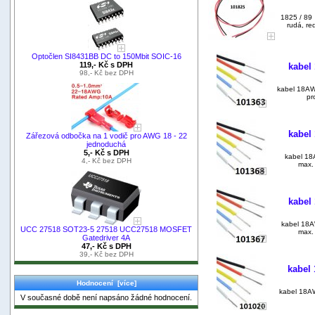
1825 / 89
rudá, re
Optočlen SI8431BB DC to 150Mbit SOIC-16
119,- Kč s DPH
kabel
98,- Kč bez DPH
kabel 18AWG
pr
kabel
Zářezová odbočka na 1 vodič pro AWG 18 - 22
jednoduchá
5,- Kč s DPH
kabel 18
4,- Kč bez DPH
max. 
kabel
kabel 18AW
UCC 27518 SOT23-5 27518 UCC27518 MOSFET
max. 
Gatedriver 4A
47,- Kč s DPH
39,- Kč bez DPH
kabel
Hodnocení [více]
kabel 18AW
V současné době není napsáno žádné hodnocení.