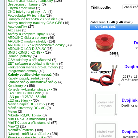
Baterie akumulátory nabíječky
(125)
Bezpečnostní kamery
(3)
Třídit podle:
Chytrá smart klika
(2)
CNC frézky na plasty + AL
(1)
Fotovoltaika FV technika
(29)
Silnoproudá technika 230V a více
(8)
Zobrazeno
1
-
46
(z
46
zboží)
Alarmy modemy trackery GSM GPS
(16)
Auto doplňky
(27)
Obrázek zboží
Alix case
(3)
Antény a kompletní spoje->
(34)
ARDUINO čidla a senzory
(46)
ARDUINO moduly shieldy
(114)
D
ARDUINO ESP32 procesorové desky
(33)
2
ARDUINO LCD DISPLAY
(16)
BMS JKBMS JIKONG->
(19)
Domácí potřeby
(5)
GSM telefony a příslušenství
(7)
EET software a pokladny tiskárny
(4)
Dvojli
Frekvenční měniče pro el. motory
(3)
Integrované obvody
(40)
Kabely vodiče cívky metráž
(46)
2637 / 13
Kabely, pigtaily, redukce
(72)
černá2-link
Krabice sáčky antistatické sáčky
(4)
Konektory->
(156)
Konzoly, výložníky, stožáry->
(6)
LAN 10/100/1000 Mbit
(10)
LAN po síti 230V - 85 Mbit
Dvojlin
LED osvětlení->
(30)
Měniče napětí DC / DC->
(158)
Dvojlinka 
Měniče invertory DC / AC
(9)
Meteo
(2)
Mikrotik RB,PC,Tp-link
(3)
MiniITX a ATX mainboard
(10)
MiniITX case a příslušenství
(57)
MiniPCI
(11)
Montážní materiál
(108)
Dvojlin
Nástroje, měřidla a nářadí->
(229)
Dvojlinka
Pájecí a svářecí technika
(68)