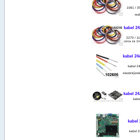
1081 / 3
red
kabel 24
2270 / 1
cena za 1m
kabel 24
kabel 24
elastickýz
kabel 2
kabe
kabel
kabel 