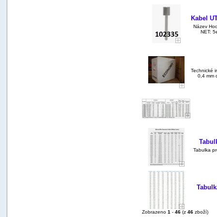
Kabel U
Název Hodn
NET: 5e
Technické i
0,4 mm d
Tabul
Tabulka pr
Tabulk
Zobrazeno
1
-
46
(z
46
zboží)