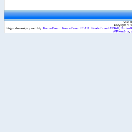
Vaše I
Copyright © 
Nejprodávanější produkty:
RouterBoard
,
RouterBoard RB411
,
RouterBoard 433AH
,
Router
WiFi Anténa
,