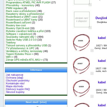
Programátory ATMEL PIC AVR FLASH
(27)
Převodníky - konvertory
(40)
PWM regulace
(4)
Rack case a příslušenství
(46)
Raspberry desky a příslušenství
RouterBoard a UBNT case
(21)
Dvojlin
Routerboard a UBNT karty
(20)
Dvojlink
RouterBoard zařízení
(2)
Routery low-cost
Routery Opti Hi-end
(16)
Rybolov zavážecí lodička a přísl
(103)
Software + zakázkové
(3)
Součástky náhradní díly->
(494)
kabel
Switche Huby USB 2.0 3.0
(10)
Telefony
Tiskové servery a převodníky USB
(1)
1827 / 89
černý, bla
TV příslušenství i k UPC
(4)
Ventilátory a mřížky, termostaty
(46)
Topení Rybolov Pece->
(90)
WiFi->
(9)
Zdroje UPS měniče ATX, AKU->
(73)
kabel
1827 / 89
Informace
rudá, red
Jak nakupovat
Ochrana údajů
Obchodní podmínky
kabel
Kontaktujte nás!
Mapa obchodu
Dárkový kupón FAQ
1824 / 89
Slevové kupóny
černý, bl
Nové zboží [více]
kabel