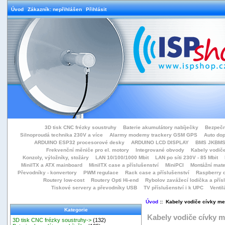
Úvod
Zákazník: nepřihlášen
Přihlásit
3D tisk CNC frézky soustruhy
Baterie akumulátory nabíječky
Bezpečn
Silnoproudá technika 230V a více
Alarmy modemy trackery GSM GPS
Auto do
ARDUINO ESP32 procesorové desky
ARDUINO LCD DISPLAY
BMS JKBMS
Frekvenční měniče pro el. motory
Integrované obvody
Kabely vodiče
Konzoly, výložníky, stožáry
LAN 10/100/1000 Mbit
LAN po síti 230V - 85 Mbit
MiniITX a ATX mainboard
MiniITX case a příslušenství
MiniPCI
Montážní mate
Převodníky - konvertory
PWM regulace
Rack case a příslušenství
Raspberry d
Routery low-cost
Routery Opti Hi-end
Rybolov zavážecí lodička a přísl
Tiskové servery a převodníky USB
TV příslušenství i k UPC
Ventil
Úvod
:: Kabely vodiče cívky me
Kategorie
Kabely vodiče cívky m
3D tisk CNC frézky soustruhy->
(132)