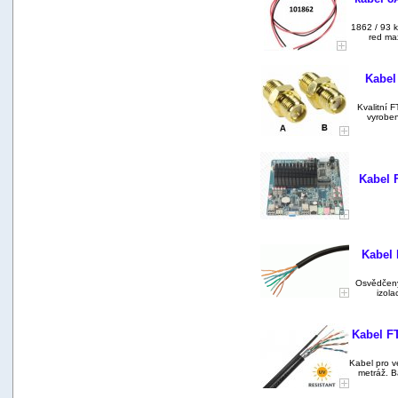
1862 / 93 k
red ma
Kabel
Kvalitní 
vyroben
Kabel 
Kabel 
Osvědčený,
izola
Kabel FT
Kabel pro v
metráž. B