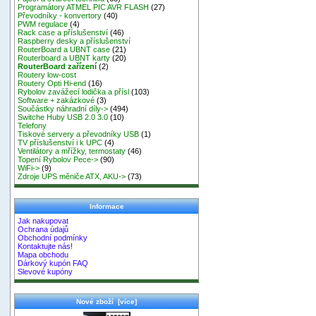
Programátory ATMEL PIC AVR FLASH
(27)
Převodníky - konvertory
(40)
PWM regulace
(4)
Rack case a příslušenství
(46)
Raspberry desky a příslušenství
RouterBoard a UBNT case
(21)
Routerboard a UBNT karty
(20)
RouterBoard zařízení
(2)
Routery low-cost
Routery Opti Hi-end
(16)
Rybolov zavážecí lodička a přísl
(103)
Software + zakázkové
(3)
Součástky náhradní díly->
(494)
Switche Huby USB 2.0 3.0
(10)
Telefony
Tiskové servery a převodníky USB
(1)
TV příslušenství i k UPC
(4)
Ventilátory a mřížky, termostaty
(46)
Topení Rybolov Pece->
(90)
WiFi->
(9)
Zdroje UPS měniče ATX, AKU->
(73)
Informace
Jak nakupovat
Ochrana údajů
Obchodní podmínky
Kontaktujte nás!
Mapa obchodu
Dárkový kupón FAQ
Slevové kupóny
Nové zboží [více]