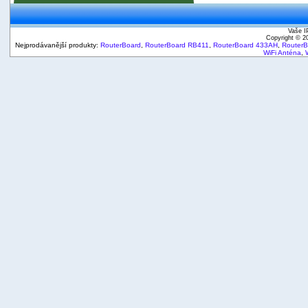
Vaše I
Copyright © 
Nejprodávanější produkty:
RouterBoard
,
RouterBoard RB411
,
RouterBoard 433AH
,
Router
WiFi Anténa
,