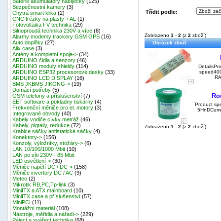
Baterie akumulátory nabíječky
(125)
Bezpečnostní kamery
(3)
Třídit podle:
Chytrá smart klika
(2)
CNC frézky na plasty + AL
(1)
Fotovoltaika FV technika
(29)
Silnoproudá technika 230V a více
(8)
Zobrazeno
1
-
2
(z
2
zboží)
Alarmy modemy trackery GSM GPS
(16)
Auto doplňky
(27)
Obrázek zboží
Alix case
(3)
Antény a kompletní spoje->
(34)
ARDUINO čidla a senzory
(46)
ARDUINO moduly shieldy
(114)
DetailsP
speed40
ARDUINO ESP32 procesorové desky
(33)
RA
ARDUINO LCD DISPLAY
(16)
BMS JKBMS JIKONG->
(19)
Domácí potřeby
(5)
Ro
GSM telefony a příslušenství
(7)
EET software a pokladny tiskárny
(4)
Product sp
Frekvenční měniče pro el. motory
(3)
5HnDCurr
Integrované obvody
(40)
Kabely vodiče cívky metráž
(46)
Kabely, pigtaily, redukce
(72)
Zobrazeno
1
-
2
(z
2
zboží)
Krabice sáčky antistatické sáčky
(4)
Konektory->
(156)
Konzoly, výložníky, stožáry->
(6)
LAN 10/100/1000 Mbit
(10)
LAN po síti 230V - 85 Mbit
LED osvětlení->
(30)
Měniče napětí DC / DC->
(158)
Měniče invertory DC / AC
(9)
Meteo
(2)
Mikrotik RB,PC,Tp-link
(3)
MiniITX a ATX mainboard
(10)
MiniITX case a příslušenství
(57)
MiniPCI
(11)
Montážní materiál
(108)
Nástroje, měřidla a nářadí->
(229)
Pájecí a svářecí technika
(68)