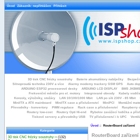
Úvod
Zákazník: nepřihlášen
Přihlásit
3D tisk CNC frézky soustruhy
Baterie akumulátory nabíječky
Bezpečn
Silnoproudá technika 230V a více
Alarmy modemy trackery GSM GPS
Auto do
ARDUINO ESP32 procesorové desky
ARDUINO LCD DISPLAY
BMS JKBMS
Frekvenční měniče pro el. motory
Integrované obvody
Kabely vodiče
Konzoly, výložníky, stožáry
LAN 10/100/1000 Mbit
LAN po síti 230V - 85 Mbit
MiniITX a ATX mainboard
MiniITX case a příslušenství
MiniPCI
Montážní mate
Převodníky - konvertory
PWM regulace
Rack case a příslušenství
Raspberry d
Routery low-cost
Routery Opti Hi-end
Rybolov zavážecí lodička a přísl
Tiskové servery a převodníky USB
TV příslušenství i k UPC
Ventil
Úvod
:: RouterBoard zařízení
Kategorie
RouterBoard zařízení
3D tisk CNC frézky soustruhy->
(132)