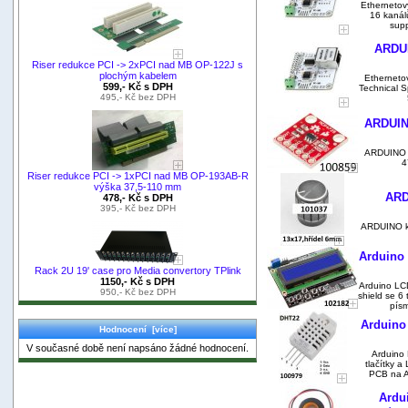
Ethernetový
16 kanálů
supp
ARDUI
Riser redukce PCI -> 2xPCI nad MB OP-122J s
plochým kabelem
Ethernetov
599,- Kč s DPH
Technical S
495,- Kč bez DPH
ARDUINO
ARDUINO I
4
Riser redukce PCI -> 1xPCI nad MB OP-193AB-R
výška 37,5-110 mm
ARD
478,- Kč s DPH
395,- Kč bez DPH
ARDUINO kn
Arduino 
Rack 2U 19' case pro Media convertory TPlink
1150,- Kč s DPH
Arduino LCD
950,- Kč bez DPH
shield se 6 
písm
Arduino
Hodnocení [více]
V současné době není napsáno žádné hodnocení.
Arduino 
tlačítky 
PCB na A
Ardu