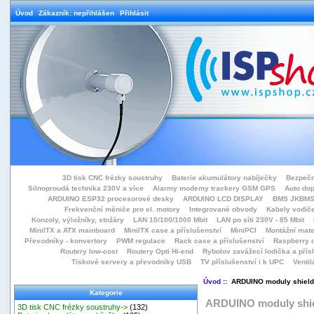
Úvod
Zákazník: nepřihlášen
Přihlásit
3D tisk CNC frézky soustruhy
Baterie akumulátory nabíječky
Bezpečn
Silnoproudá technika 230V a více
Alarmy modemy trackery GSM GPS
Auto do
ARDUINO ESP32 procesorové desky
ARDUINO LCD DISPLAY
BMS JKBMS
Frekvenční měniče pro el. motory
Integrované obvody
Kabely vodiče
Konzoly, výložníky, stožáry
LAN 10/100/1000 Mbit
LAN po síti 230V - 85 Mbit
MiniITX a ATX mainboard
MiniITX case a příslušenství
MiniPCI
Montážní mate
Převodníky - konvertory
PWM regulace
Rack case a příslušenství
Raspberry d
Routery low-cost
Routery Opti Hi-end
Rybolov zavážecí lodička a přísl
Tiskové servery a převodníky USB
TV příslušenství i k UPC
Ventil
Úvod
:: ARDUINO moduly shiel
Kategorie
ARDUINO moduly shi
3D tisk CNC frézky soustruhy->
(132)