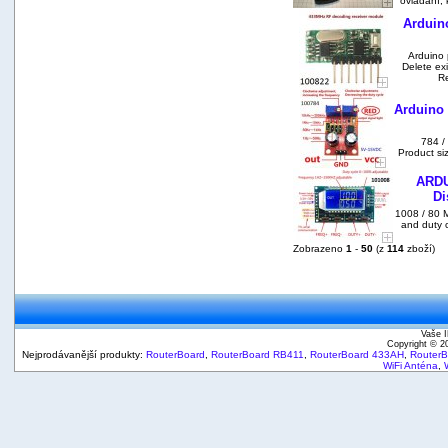
ovládání,
Arduino
Arduino 
Delete ex
Re
Arduino 
784 /
Product si
ARDU
Di
1008 / 80 
and duty c
Zobrazeno
1
-
50
(z
114
zboží)
Vaše I
Copyright © 
Nejprodávanější produkty:
RouterBoard
,
RouterBoard RB411
,
RouterBoard 433AH
,
Router
WiFi Anténa
,