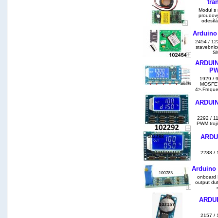
tra
Modul s 
proudový
odesílá
Arduino
2454 / 1
stavebnic
SM
ARDUINO
PW
1929 / 
MOSFET
4>.Freque
ARDUINO
2292 / 1
PWM troji
ARDU
2288 /
Arduino 
onboard N
output du
ARDUI
2157 / 