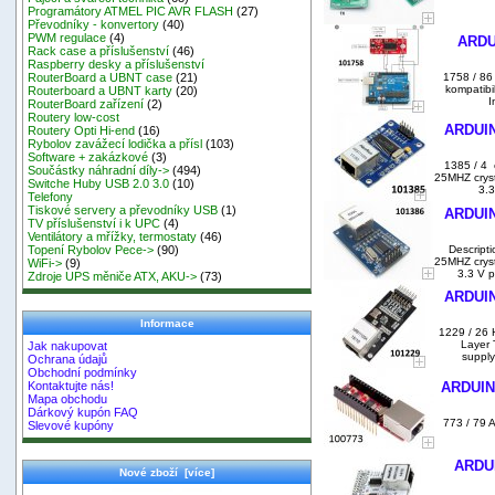
Programátory ATMEL PIC AVR FLASH
(27)
Převodníky - konvertory
(40)
PWM regulace
(4)
ARDU
Rack case a příslušenství
(46)
Raspberry desky a příslušenství
1758 / 86 
RouterBoard a UBNT case
(21)
kompatibi
Routerboard a UBNT karty
(20)
I
RouterBoard zařízení
(2)
Routery low-cost
ARDUIN
Routery Opti Hi-end
(16)
Rybolov zavážecí lodička a přísl
(103)
Software + zakázkové
(3)
1385 / 4 
Součástky náhradní díly->
(494)
25MHZ cryst
Switche Huby USB 2.0 3.0
(10)
3.3
Telefony
Tiskové servery a převodníky USB
(1)
ARDUIN
TV příslušenství i k UPC
(4)
Ventilátory a mřížky, termostaty
(46)
Descript
Topení Rybolov Pece->
(90)
25MHZ cryst
WiFi->
(9)
3.3 V p
Zdroje UPS měniče ATX, AKU->
(73)
ARDUIN
Informace
1229 / 26 
Layer 
Jak nakupovat
supply
Ochrana údajů
Obchodní podmínky
Kontaktujte nás!
ARDUIN
Mapa obchodu
Dárkový kupón FAQ
773 / 79 
Slevové kupóny
ARDUI
Nové zboží [více]