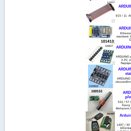
ARDUIN
815 / 11 A
ARDUIN
Ethernet
standard: 
D
ARDUINO
ARDUINO př
3,3V, o
Napájec
ARDUIN
st
ARDUINO p
obousměrný 
ARDU
pře
532 / 57 
řízený
Mohanem.SW
Arduin
1497 / 30 
klíčenk