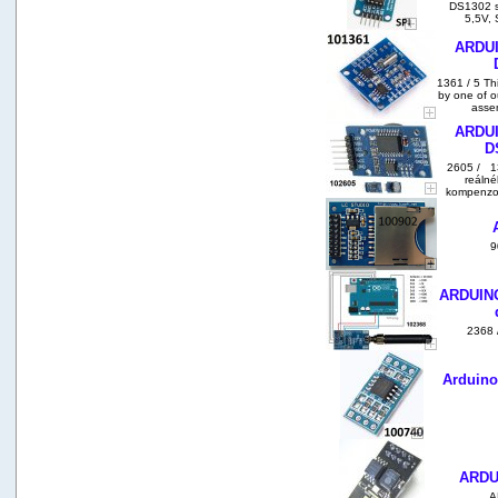
DS1302 s 
5,5V, 
ARDUI
1361 / 5 Th
by one of o
asse
ARDUI
D
2605 / 1
reálné
kompenzov
9
ARDUINO
2368 
Arduino
ARDUI
AR