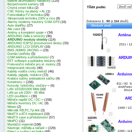
Baterie akumulátory nabíječky
(125)
Bezpečnostní kamery
(3)
Třídit podle:
Chytrá smart klika
(2)
CNC frézky na plasty + AL
(1)
Fotovoltaika FV technika
(29)
Silnoproudá technika 230V a více
(8)
Zobrazeno
1
-
50
(z
114
zboží)
Alarmy modemy trackery GSM GPS
(16)
Auto doplňky
(27)
Obrázek zboží
Alix case
(3)
Antény a kompletní spoje->
(34)
Anténa 
ARDUINO čidla a senzory
(46)
ARDUINO moduly shieldy
(114)
ARDUINO ESP32 procesorové desky
(33)
2521 / 12
ARDUINO LCD DISPLAY
(16)
BMS JKBMS JIKONG->
(19)
Domácí potřeby
(5)
ARDUINO
GSM telefony a příslušenství
(7)
EET software a pokladny tiskárny
(4)
Frekvenční měniče pro el. motory
(3)
Integrované obvody
(40)
Kabely vodiče cívky metráž
(46)
Arduino
Kabely, pigtaily, redukce
(72)
Krabice sáčky antistatické sáčky
(4)
Konektory->
(156)
811 / 82 S
Konzoly, výložníky, stožáry->
(6)
4mAFrekve
LAN 10/100/1000 Mbit
(10)
30x14
LAN po síti 230V - 85 Mbit
LED osvětlení->
(30)
ARD
Měniče napětí DC / DC->
(158)
Měniče invertory DC / AC
(9)
Meteo
(2)
2469 / 12
Mikrotik RB,PC,Tp-link
(3)
MiniITX a ATX mainboard
(10)
MiniITX case a příslušenství
(57)
MiniPCI
(11)
Arduino
Montážní materiál
(108)
Nástroje, měřidla a nářadí->
(229)
2295 / 11
Pájecí a svářecí technika
(68)