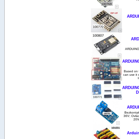
ARDUI
ARD
ARDUINO 
ARDUINO
Based on 
can use it 
ARDUINO
D
ARDUI
Bezkontak
36V; Ovláda
20V
Arduin