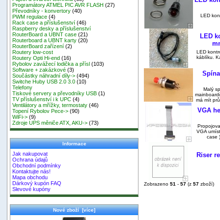
Programátory ATMEL PIC AVR FLASH
(27)
Převodníky - konvertory
(40)
LED kont
PWM regulace
(4)
Rack case a příslušenství
(46)
Raspberry desky a příslušenství
RouterBoard a UBNT case
(21)
LED ko
Routerboard a UBNT karty
(20)
mm
RouterBoard zařízení
(2)
LED kontr
Routery low-cost
káblíku. K
Routery Opti Hi-end
(16)
Rybolov zavážecí lodička a přísl
(103)
Software + zakázkové
(3)
Spína
Součástky náhradní díly->
(494)
Switche Huby USB 2.0 3.0
(10)
Telefony
Malý sp
Tiskové servery a převodníky USB
(1)
mainboardů
TV příslušenství i k UPC
(4)
má mít prů
Ventilátory a mřížky, termostaty
(46)
VGA he
Topení Rybolov Pece->
(90)
WiFi->
(9)
Zdroje UPS měniče ATX, AKU->
(73)
Propojova
VGA umíst
case 
Informace
Jak nakupovat
Riser r
Ochrana údajů
Obchodní podmínky
Kontaktujte nás!
Mapa obchodu
Dárkový kupón FAQ
Zobrazeno
51
-
57
(z
57
zboží)
Slevové kupóny
Nové zboží [více]