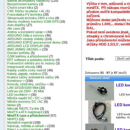
Baterie akumulátory nabíječky
(125)
Výška v mm, udávaná u ris
Bezpečnostní kamery
(3)
miniITX. Při nákupu riserů
Chytrá smart klika
(2)
CNC frézky na plasty + AL
(1)
předem ověřit kompatibili
Fotovoltaika FV technika
(29)
zařízení.
Silnoproudá technika 230V a více
(8)
Můžeme dodat jakýkoliv c
Alarmy modemy trackery GSM GPS
(16)
průměru 1.000,-, dodací lh
Auto doplňky
(27)
RAL.
Alix case
(3)
Pokud není uvedeno jinak
Antény a kompletní spoje->
(34)
ARDUINO čidla a senzory
(46)
sloupky a chromované leš
ARDUINO moduly shieldy
(114)
Jako příslušenství můžete
ARDUINO ESP32 procesorové desky
(33)
držáky HDD 2,5/3,5', ventil
ARDUINO LCD DISPLAY
(16)
BMS JKBMS JIKONG->
(19)
Domácí potřeby
(5)
GSM telefony a příslušenství
(7)
Třídit podle:
EET software a pokladny tiskárny
(4)
Frekvenční měniče pro el. motory
(3)
Integrované obvody
(40)
Kabely vodiče cívky metráž
(46)
Zobrazeno
51
-
57
(z
57
zboží)
Kabely, pigtaily, redukce
(72)
Krabice sáčky antistatické sáčky
(4)
Obrázek zboží
Konektory->
(156)
Konzoly, výložníky, stožáry->
(6)
LED kon
LAN 10/100/1000 Mbit
(10)
LAN po síti 230V - 85 Mbit
LED kon
LED osvětlení->
(30)
Měniče napětí DC / DC->
(158)
Měniče invertory DC / AC
(9)
LED kont
Meteo
(2)
Mikrotik RB,PC,Tp-link
(3)
MiniITX a ATX mainboard
(10)
LED kontr
MiniITX case a příslušenství
(57)
káblíku. K
MiniPCI
(11)
Montážní materiál
(108)
Nástroje, měřidla a nářadí->
(229)
LED kont
Pájecí a svářecí technika
(68)