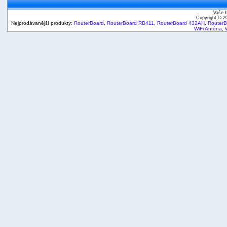
Vaše I
Copyright © 
Nejprodávanější produkty:
RouterBoard
,
RouterBoard RB411
,
RouterBoard 433AH
,
Router
WiFi Anténa
,