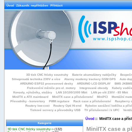
Úvod
Zákazník: nepřihlášen
Přihlásit
3D tisk CNC frézky soustruhy
Baterie akumulátory nabíječky
Bezpečn
Silnoproudá technika 230V a více
Alarmy modemy trackery GSM GPS
Auto do
ARDUINO ESP32 procesorové desky
ARDUINO LCD DISPLAY
BMS JKBMS
Frekvenční měniče pro el. motory
Integrované obvody
Kabely vodiče
Konzoly, výložníky, stožáry
LAN 10/100/1000 Mbit
LAN po síti 230V - 85 Mbit
MiniITX a ATX mainboard
MiniITX case a příslušenství
MiniPCI
Montážní mate
Převodníky - konvertory
PWM regulace
Rack case a příslušenství
Raspberry d
Routery low-cost
Routery Opti Hi-end
Rybolov zavážecí lodička a přísl
Tiskové servery a převodníky USB
TV příslušenství i k UPC
Ventil
Úvod
:: MiniITX case a přís
Kategorie
MiniITX case a p
3D tisk CNC frézky soustruhy->
(132)