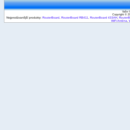
Vaše I
Copyright © 
Nejprodávanější produkty:
RouterBoard
,
RouterBoard RB411
,
RouterBoard 433AH
,
Router
WiFi Anténa
,