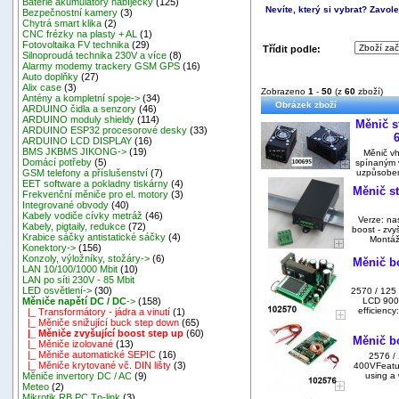
Baterie akumulátory nabíječky
(125)
Nevíte, který si vybrat? Zavolej
Bezpečnostní kamery
(3)
Chytrá smart klika
(2)
CNC frézky na plasty + AL
(1)
Fotovoltaika FV technika
(29)
Třídit podle:
Silnoproudá technika 230V a více
(8)
Alarmy modemy trackery GSM GPS
(16)
Auto doplňky
(27)
Alix case
(3)
Zobrazeno
1
-
50
(z
60
zboží)
Antény a kompletní spoje->
(34)
Obrázek zboží
ARDUINO čidla a senzory
(46)
ARDUINO moduly shieldy
(114)
Měnič s
ARDUINO ESP32 procesorové desky
(33)
6
ARDUINO LCD DISPLAY
(16)
BMS JKBMS JIKONG->
(19)
Měnič vh
Domácí potřeby
(5)
spínaným 
uzpůsoben
GSM telefony a příslušenství
(7)
EET software a pokladny tiskárny
(4)
Měnič st
Frekvenční měniče pro el. motory
(3)
Integrované obvody
(40)
Kabely vodiče cívky metráž
(46)
Verze: na
Kabely, pigtaily, redukce
(72)
boost - zvy
Krabice sáčky antistatické sáčky
(4)
Montáž:
Konektory->
(156)
Konzoly, výložníky, stožáry->
(6)
Měnič b
LAN 10/100/1000 Mbit
(10)
LAN po síti 230V - 85 Mbit
LED osvětlení->
(30)
2570 / 125
LCD 900W
Měniče napětí DC / DC
->
(158)
efficiency
|_ Transformátory - jádra a vinutí
(1)
|_ Měniče snižující buck step down
(65)
|_ Měniče zvyšující boost step up
(60)
Měnič bo
|_ Měniče izolované
(13)
|_ Měniče automatické SEPIC
(16)
2576 /
|_ Měniče krytované vč. DIN lišty
(3)
400VFeatur
using a 
Měniče invertory DC / AC
(9)
Meteo
(2)
Mikrotik RB,PC,Tp-link
(3)