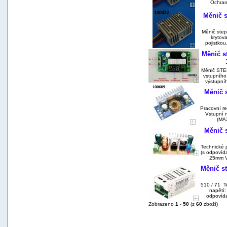
Ochrana
Měnič s
Měnič ste
krytov
pojistkou
Měnič s
Měnič STE
vstupního
výstupníh
Měnič s
Pracovní r
Vstupní 
(MAX
Měnič 
Technické 
(s odpovíd
25mm Vs
Měnič st
510 / 71 T
napětí:
odpovída
Zobrazeno
1
-
50
(z
60
zboží)