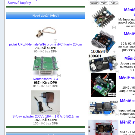
Slevové kupóny
Měnič
Nové zboží [více]
Možnost nas
pevné výstu
maximá
Měnič
694/ 62 M
pigtail UFL/N-female WiFi pro miniPCI karty 20 cm
module Modu
73,- Kč s DPH
(BOOST) I
60,- Kč bez DPH
Měnič
Jeden z mál
tlumivkou 
2.O
Měnič st
RouterBoard-604
987,- Kč s DPH
816,- Kč bez DPH
1845 / 9
Output vola
e
Měnič st
Input volta
output volt
Síťový adaptér 230V / 18V=, 1.0 A, 5,5/2,1mm
volt
182,- Kč s DPH
Měnič s
150,- Kč bez DPH
683 / 27 M