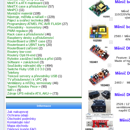
Měnič b
MiniITX a ATX mainboard
(10)
MiniITX case a příslušenství
(57)
MiniPCI
(11)
Měnič
Montážní materiál
(108)
110/220VNa
Nástroje, měřidla a nářadí->
(229)
výs
Pájecí a svářecí technika
(68)
Programátory ATMEL PIC AVR FLASH
(27)
Měnič b
Převodníky - konvertory
(40)
PWM regulace
(4)
Rack case a příslušenství
(46)
2580 / Měn
Raspberry desky a příslušenství
40W
RouterBoard a UBNT case
(21)
Routerboard a UBNT karty
(20)
Měnič DC
RouterBoard zařízení
(2)
Routery low-cost
Routery Opti Hi-end
(16)
Feature: 
Rybolov zavážecí lodička a přísl
(103)
Made of hig
Software + zakázkové
(3)
Sm
Součástky náhradní díly->
(494)
Switche Huby USB 2.0 3.0
(10)
Telefony
Měnič D
Tiskové servery a převodníky USB
(1)
TV příslušenství i k UPC
(4)
2463 / Mě
Ventilátory a mřížky, termostaty
(46)
Topení Rybolov Pece->
(90)
WiFi->
(9)
Zdroje UPS měniče ATX, AKU->
(73)
Měnič D
2526 / 12
Informace
ventiláto
napětí D
Jak nakupovat
Ochrana údajů
Obchodní podmínky
Měnič
Kontaktujte nás!
Mapa obchodu
Dárkový kupón FAQ