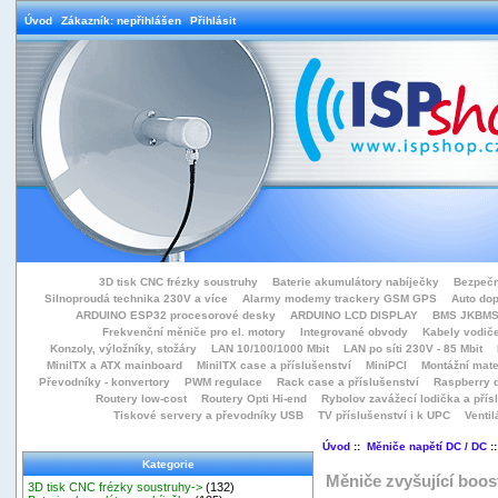
Úvod
Zákazník: nepřihlášen
Přihlásit
3D tisk CNC frézky soustruhy
Baterie akumulátory nabíječky
Bezpečn
Silnoproudá technika 230V a více
Alarmy modemy trackery GSM GPS
Auto do
ARDUINO ESP32 procesorové desky
ARDUINO LCD DISPLAY
BMS JKBMS
Frekvenční měniče pro el. motory
Integrované obvody
Kabely vodiče
Konzoly, výložníky, stožáry
LAN 10/100/1000 Mbit
LAN po síti 230V - 85 Mbit
MiniITX a ATX mainboard
MiniITX case a příslušenství
MiniPCI
Montážní mate
Převodníky - konvertory
PWM regulace
Rack case a příslušenství
Raspberry d
Routery low-cost
Routery Opti Hi-end
Rybolov zavážecí lodička a přísl
Tiskové servery a převodníky USB
TV příslušenství i k UPC
Ventil
Úvod
::
Měniče napětí DC / DC
::
Kategorie
Měniče zvyšující boos
3D tisk CNC frézky soustruhy->
(132)