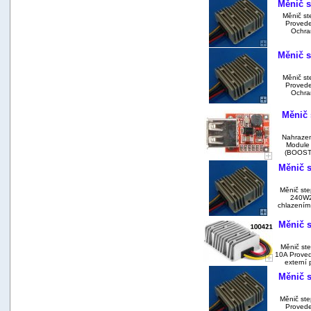
Měnič s
Měnič st
Provede
Ochran
Měnič s
Měnič st
Provede
Ochran
Měnič 
Nahrazen
Module 
(BOOST) 
Měnič s
Měnič ste
240W2
chlazením 
Měnič s
Měnič st
10A Proved
externí 
Měnič s
Měnič st
Provede