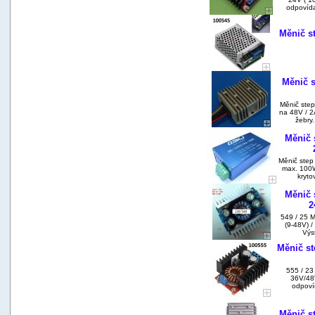
odpovída
Měnič s
Měnič s
Měnič step
na 48V / 2
žebry.
Měnič 
Měnič step
max. 100W
kryto
Měnič 
2
549 / 25 
(9-48V) /
Výs
Měnič st
555 / 23
36V/48V
odpoví
Měnič s