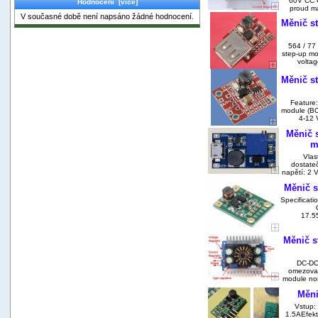
60V CC C
Hodnocení [více]
proud ma
V současné době není napsáno žádné hodnocení.
Měnič st
564 / 77
step-up mo
voltag
Měnič st
Feature:
module (BO
4-12 
Měnič 
m
Vlast
dostate
napětí: 2 
Měnič s
Specificati
17.5
Měnič s
DC-DC 
omezovač
module non
Měni
Vstup:
1.5AEfekt