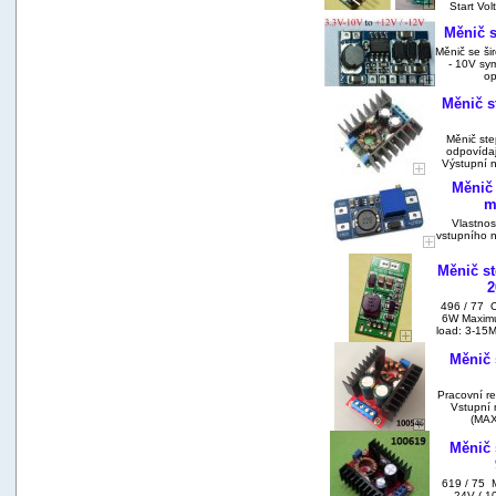
Start Vo
Měnič s
Měnič se ši
- 10V sym
op
Měnič s
Měnič st
odpovídaj
Výstupní n
Měnič 
m
Vlastnost
vstupního n
Měnič st
2
496 / 77 
6W Maximu
load: 3-15
Měnič 
Pracovní r
Vstupní 
(MAX)
Měnič 
619 / 75 
24V ( 10