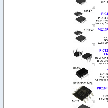
PIC12F
PIC1
PIC12F1
Flash Pro
Memory Cor
PIC12F
PIC1
SOI
3,9x4,9m
PIC12
CM
RAM: 64BP
RISC CPU: 
cycle in
P
PIC16F
256BFL
Optimized R
PIC16F
PIC1
5,5VPro