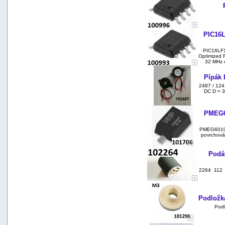
PIC16L
PIC16LF1
Optimized R
32 MHz c
Pípák 
2487 / 124
DC D = 3
PMEG6
PMEG6010C
povrchová
Podá
2264 112 P
Podložka
Podl