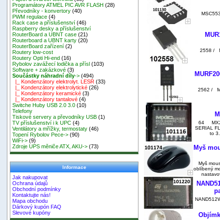
Programátory ATMEL PIC AVR FLASH
(28)
Převodníky - konvertory
(40)
MSC5530
PWM regulace
(4)
Rack case a příslušenství
(46)
Raspberry desky a příslušenství
MUR1
RouterBoard a UBNT case
(21)
Routerboard a UBNT karty
(20)
RouterBoard zařízení
(2)
2558 / 
Routery low-cost
Routery Opti Hi-end
(16)
Rybolov zavážecí lodička a přísl
(103)
Software + zakázkové
(3)
MURF206
Součástky náhradní díly
->
(494)
|_ Kondenzátory elektrolyt. LESR
(33)
|_ Kondenzátory elektrolytické
(26)
2562 / 
|_ Kondenzátory keramické
(3)
|_ Kondenzátory tantalové
(4)
Switche Huby USB 2.0 3.0
(10)
Telefony
M
Tiskové servery a převodníky USB
(1)
64 MX25
TV příslušenství i k UPC
(4)
SERIAL FLA
Ventilátory a mřížky, termostaty
(46)
to 3
Topení Rybolov Pece->
(90)
WiFi->
(9)
Zdroje UPS měniče ATX, AKU->
(73)
Myš mous
Myš mouse
Informace
oblíbený mo
nastavov
Jak nakupovat
NAND51
Ochrana údajů
Obchodní podmínky
p
Kontaktujte nás!
NAND512W
Mapa obchodu
Dárkový kupón FAQ
Slevové kupóny
Objímk