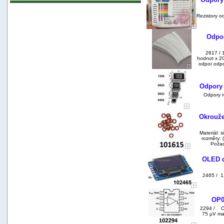
Rezistory 
Odpor
2617 / 
hodnot x 2
odpor odpo
Odpory 
Odpory r
Okrouže
Materiál: s
rozměry: 
Požad
OLED d
2465 / 1
OP0
2294 / OP
75 μV ma