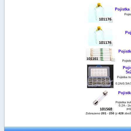
Pojistka
Poji
Poj
Pojist
Pojist
Poji
5x
Pojistka t
0.2A/0.5A/
Pojist
Pojistka tr
0.2A - 1k
poj
Zobrazeno
201
-
250
(z
428
zbož