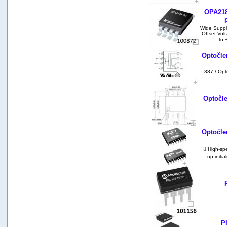
OPA2188
Wide Suppl
Offset Vol
to 
Optočle
387 / Op
Optočl
Optočle
 High-spe
up initi
P