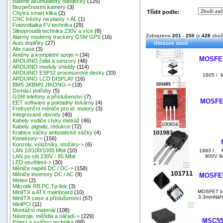
Baterie akumulátory nabíječky
(125)
Bezpečnostní kamery
(3)
Třídit podle:
Chytrá smart klika
(2)
CNC frézky na plasty + AL
(1)
Fotovoltaika FV technika
(29)
Silnoproudá technika 230V a více
(8)
Zobrazeno
201
-
250
(z
428
zbož
Alarmy modemy trackery GSM GPS
(16)
Auto doplňky
(27)
Obrázek zboží
Alix case
(3)
Antény a kompletní spoje->
(34)
MOSFET
ARDUINO čidla a senzory
(46)
ARDUINO moduly shieldy
(114)
ARDUINO ESP32 procesorové desky
(33)
1605 / 
ARDUINO LCD DISPLAY
(16)
BMS JKBMS JIKONG->
(19)
Domácí potřeby
(5)
GSM telefony a příslušenství
(7)
MOSFET
EET software a pokladny tiskárny
(4)
Frekvenční měniče pro el. motory
(3)
Integrované obvody
(40)
Kabely vodiče cívky metráž
(46)
Kabely, pigtaily, redukce
(72)
Krabice sáčky antistatické sáčky
(4)
Konektory->
(156)
Konzoly, výložníky, stožáry->
(6)
LAN 10/100/1000 Mbit
(10)
1983 / M
900V 9A
LAN po síti 230V - 85 Mbit
LED osvětlení->
(30)
Měniče napětí DC / DC->
(158)
Měniče invertory DC / AC
(9)
MOSFET
Meteo
(2)
Mikrotik RB,PC,Tp-link
(3)
MOSFET tr
MiniITX a ATX mainboard
(10)
3.3mmNáhr
MiniITX case a příslušenství
(57)
MiniPCI
(11)
Montážní materiál
(108)
Nástroje, měřidla a nářadí->
(229)
MSC55
Pájecí a svářecí technika
(68)