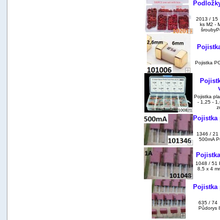
Podložky
2013 / 15
ks M2 - 
šroubyPo
Pojistk
Pojistka P
Pojist
Pojistka pl
- 1,25 - 1,
z
Pojistka
1346 / 21
500mA Pů
Pojistk
1048 / 51 
8,5 x 4 m
Pojistka
635 / 74 
Půdorys 