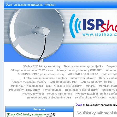
Úvod
Zákazník: nepřihlášen
Přihlásit
3D tisk CNC frézky soustruhy
Baterie akumulátory nabíječky
Bezpečn
Silnoproudá technika 230V a více
Alarmy modemy trackery GSM GPS
Auto do
ARDUINO ESP32 procesorové desky
ARDUINO LCD DISPLAY
BMS JKBMS
Frekvenční měniče pro el. motory
Integrované obvody
Kabely vodiče
Konzoly, výložníky, stožáry
LAN 10/100/1000 Mbit
LAN po síti 230V - 85 Mbit
MiniITX a ATX mainboard
MiniITX case a příslušenství
MiniPCI
Montážní mate
Převodníky - konvertory
PWM regulace
Rack case a příslušenství
Raspberry d
Routery low-cost
Routery Opti Hi-end
Rybolov zavážecí lodička a přísl
Tiskové servery a převodníky USB
TV příslušenství i k UPC
Ventil
Úvod
:: Součástky náhradní díl
Kategorie
Součástky náhradní dí
3D tisk CNC frézky soustruhy->
(132)