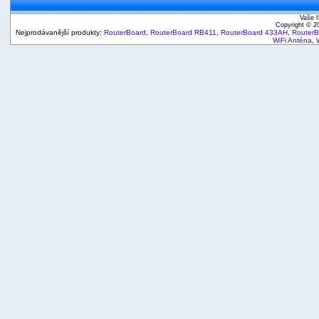
Vaše I
Copyright © 
Nejprodávanější produkty:
RouterBoard
,
RouterBoard RB411
,
RouterBoard 433AH
,
Router
WiFi Anténa
,