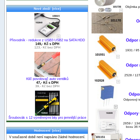
Objímka pr
Nové zboží [více]
O
Odpor 
Převodník - redukce z USB3 USB2 na SATA HDD
149,- Kč s DPH
123,- Kč bez DPH
1931 / 95
Odpor 
2528 / 12
Klíč povolovač auto ventilků
47,- Kč s DPH
39,- Kč bez DPH
Odpor
Odporový t
Odpory 
Šroubovák s 12 výměnnými bity pro jemnější práce
2659 / 134
boxu 36 h
Hodnocení [více]
V současné době není napsáno žádné hodnocení.
Odpory 