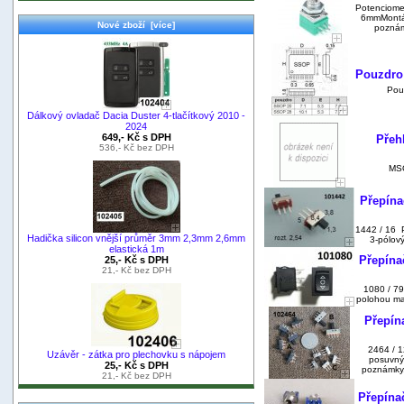
Potenciomet
6mmMontáž
Nové zboží [více]
poznám
Pouzdro
Pouz
Dálkový ovladač Dacia Duster 4-tlačítkový 2010 -
2024
649,- Kč s DPH
Přehl
536,- Kč bez DPH
MSO
Přepína
1442 / 16 
Hadička silicon vnější průměr 3mm 2,3mm 2,6mm
3-pólov
elastická 1m
Přepína
25,- Kč s DPH
21,- Kč bez DPH
1080 / 79
polohou ma
Přepín
2464 / 1
Uzávěr - zátka pro plechovku s nápojem
posuvný
25,- Kč s DPH
poznámky.C
21,- Kč bez DPH
Přepína