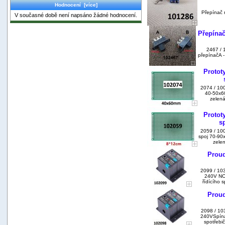
Hodnocení [více]
Přepínač 
V současné době není napsáno žádné hodnocení.
Přepínač
2467 / 
přepínačA 
Protot
2074 / 10
40-50x6
zelená
Protot
s
2059 / 100
spoj 70-90
zele
Proud
2099 / 10
240V NO
řídícího s
Proud
2098 / 10
240VSpína
spotřebič