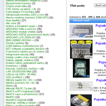
Baterie akumulátory nabíječky
(125)
Bezpečnostní kamery
(3)
Třídit podle:
Chytrá smart klika
(2)
CNC frézky na plasty + AL
(1)
Fotovoltaika FV technika
(29)
Silnoproudá technika 230V a více
(8)
Zobrazeno
251
-
300
(z
428
zbož
Alarmy modemy trackery GSM GPS
(16)
Auto doplňky
(27)
Obrázek zboží
Alix case
(3)
Pojist
Antény a kompletní spoje->
(34)
ARDUINO čidla a senzory
(46)
ARDUINO moduly shieldy
(114)
Pojistka
ARDUINO ESP32 procesorové desky
(33)
boxovaná sa
ARDUINO LCD DISPLAY
(16)
50 k
BMS JKBMS JIKONG->
(19)
Pojist
Domácí potřeby
(5)
GSM telefony a příslušenství
(7)
EET software a pokladny tiskárny
(4)
Pojistka
Frekvenční měniče pro el. motory
(3)
boxovaná sa
Integrované obvody
(40)
ks 
Kabely vodiče cívky metráž
(46)
Kabely, pigtaily, redukce
(72)
Poji
Krabice sáčky antistatické sáčky
(4)
5
Konektory->
(156)
Konzoly, výložníky, stožáry->
(6)
Pojistka t
LAN 10/100/1000 Mbit
(10)
mm 1A 3A 5
LAN po síti 230V - 85 Mbit
Hodnoty
LED osvětlení->
(30)
Pojist
Měniče napětí DC / DC->
(158)
Měniče invertory DC / AC
(9)
Meteo
(2)
699 / 8 Poj
Mikrotik RB,PC,Tp-link
(3)
3,6 x 10mm
MiniITX a ATX mainboard
(10)
nebo
MiniITX case a příslušenství
(57)
MiniPCI
(11)
Pojistk
Montážní materiál
(108)
Nástroje, měřidla a nářadí->
(229)
Pájecí a svářecí technika
(68)