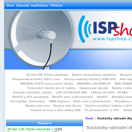
Úvod
Zákazník: nepřihlášen
Přihlásit
3D tisk CNC frézky soustruhy
Baterie akumulátory nabíječky
Bezpečn
Silnoproudá technika 230V a více
Alarmy modemy trackery GSM GPS
Auto do
ARDUINO ESP32 procesorové desky
ARDUINO LCD DISPLAY
BMS JKBMS
Frekvenční měniče pro el. motory
Integrované obvody
Kabely vodiče
Konzoly, výložníky, stožáry
LAN 10/100/1000 Mbit
LAN po síti 230V - 85 Mbit
MiniITX a ATX mainboard
MiniITX case a příslušenství
MiniPCI
Montážní mate
Převodníky - konvertory
PWM regulace
Rack case a příslušenství
Raspberry d
Routery low-cost
Routery Opti Hi-end
Rybolov zavážecí lodička a přísl
Tiskové servery a převodníky USB
TV příslušenství i k UPC
Ventil
Úvod
:: Součástky náhradní díl
Kategorie
Součástky náhradní dí
3D tisk CNC frézky soustruhy->
(132)