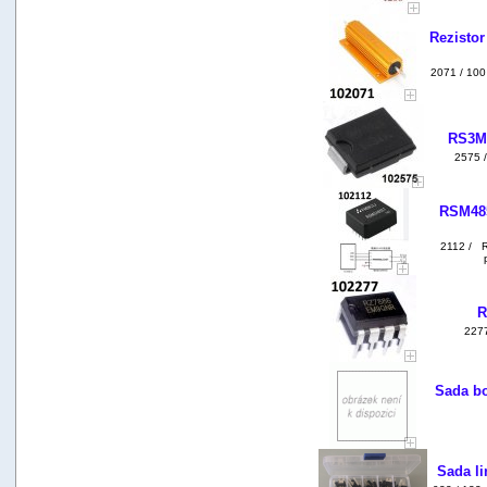
Rezisto
2071 / 100
RS3M-
2575 
RSM485
2112 / R
R
2277
Sada bo
Sada li