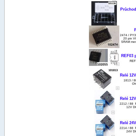
Průchod
2474 / PY
20 pin V
SRAM memo
REF03 p
REF-0
Relé 12V
1813 / 8
Oh
Relé 12V
2212 / 88 R
12V DC
Relé 24V
2214 / 88 R
24V DC