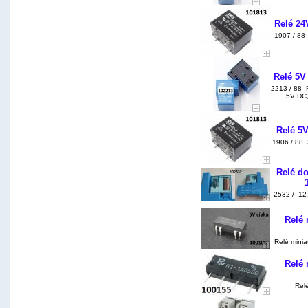
Relé 24
1907 / 88
Relé 5V
2213 / 88 R
5V DC,
Relé 5V
1906 / 88 
Relé do
2532 / 12
Relé 
Relé minia
Relé 
Relé