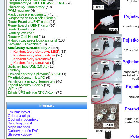
Pojistko
Programátory ATMEL PIC AVR FLASH
(28)
Převodníky - konvertory
(40)
PWM regulace
(4)
Rack case a příslušenství
(46)
Pojistk
Raspberry desky a příslušenství
RouterBoard a UBNT case
(21)
Routerboard a UBNT karty
(20)
Pojistkové 
RouterBoard zařízení
(2)
Routery low-cost
Routery Opti Hi-end
(16)
Pojistko
Rybolov zavážecí lodička a přísl
(103)
Software + zakázkové
(3)
Součástky náhradní díly
->
(494)
1252 / 24 
|_ Kondenzátory elektrolyt. LESR
(33)
|_ Kondenzátory elektrolytické
(26)
|_ Kondenzátory keramické
(3)
Pojistko
|_ Kondenzátory tantalové
(4)
Switche Huby USB 2.0 3.0
(10)
Telefony
Pojistkové 
Tiskové servery a převodníky USB
(1)
na kabel d
TV příslušenství i k UPC
(4)
vodi
Ventilátory a mřížky, termostaty
(46)
Topení Rybolov Pece->
(90)
Pojist
WiFi->
(9)
Zdroje UPS měniče ATX, AKU->
(73)
Pojistk
Informace
Potenc
Jak nakupovat
Ochrana údajů
2301 / 1
Obchodní podmínky
nebo 22k
Kontaktujte nás!
Mapa obchodu
Dárkový kupón FAQ
Slevové kupóny
Pote