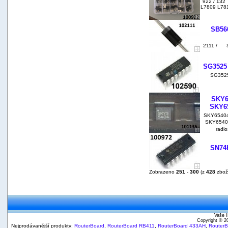
922 / 132
L7809 L781
SB560
2111 / SB
SG3525 
SG3525A
SKY6
SKY6
SKY65404
SKY65404
radi
SN74H
Zobrazeno
251
-
300
(z
428
zbož
Vaše I
Copyright © 
Nejprodávanější produkty:
RouterBoard
,
RouterBoard RB411
,
RouterBoard 433AH
,
Router