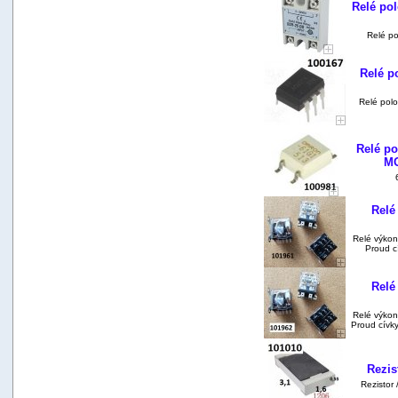
Relé pol
Relé po
Relé 
Relé pol
Relé p
MO
6
Relé
Relé výkon
Proud c
Relé
Relé výkon
Proud cívk
Rezis
Rezistor