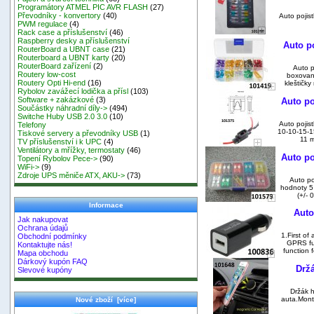
Programátory ATMEL PIC AVR FLASH
(27)
Převodníky - konvertory
(40)
Auto pojist
PWM regulace
(4)
Rack case a příslušenství
(46)
Raspberry desky a příslušenství
Auto po
RouterBoard a UBNT case
(21)
Routerboard a UBNT karty
(20)
RouterBoard zařízení
(2)
Auto p
Routery low-cost
boxovaná
Routery Opti Hi-end
(16)
kleštičky
Rybolov zavážecí lodička a přísl
(103)
Software + zakázkové
(3)
Auto po
Součástky náhradní díly->
(494)
Switche Huby USB 2.0 3.0
(10)
Auto pojist
Telefony
10-10-15-1
Tiskové servery a převodníky USB
(1)
11 m
TV příslušenství i k UPC
(4)
Ventilátory a mřížky, termostaty
(46)
Auto po
Topení Rybolov Pece->
(90)
WiFi->
(9)
Zdroje UPS měniče ATX, AKU->
(73)
Auto poj
hodnoty 5
(+/- 
Informace
Auto
Jak nakupovat
Ochrana údajů
1.First of
Obchodní podmínky
GPRS fu
Kontaktujte nás!
function 
Mapa obchodu
Dárkový kupón FAQ
Držá
Slevové kupóny
Držák h
auta.Mont
Nové zboží [více]