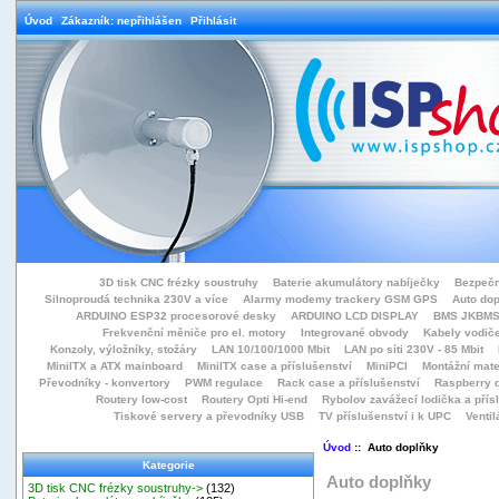
Úvod
Zákazník: nepřihlášen
Přihlásit
3D tisk CNC frézky soustruhy
Baterie akumulátory nabíječky
Bezpečn
Silnoproudá technika 230V a více
Alarmy modemy trackery GSM GPS
Auto do
ARDUINO ESP32 procesorové desky
ARDUINO LCD DISPLAY
BMS JKBMS
Frekvenční měniče pro el. motory
Integrované obvody
Kabely vodiče
Konzoly, výložníky, stožáry
LAN 10/100/1000 Mbit
LAN po síti 230V - 85 Mbit
MiniITX a ATX mainboard
MiniITX case a příslušenství
MiniPCI
Montážní mate
Převodníky - konvertory
PWM regulace
Rack case a příslušenství
Raspberry d
Routery low-cost
Routery Opti Hi-end
Rybolov zavážecí lodička a přísl
Tiskové servery a převodníky USB
TV příslušenství i k UPC
Ventil
Úvod
:: Auto doplňky
Kategorie
Auto doplňky
3D tisk CNC frézky soustruhy->
(132)