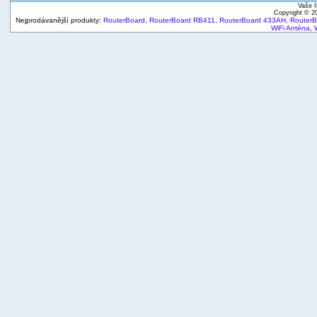
Vaše I
Copyright © 
Nejprodávanější produkty:
RouterBoard
,
RouterBoard RB411
,
RouterBoard 433AH
,
Router
WiFi Anténa
,