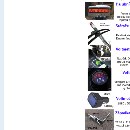
Palubní
Velmi 
podsvícen
teplotu 
Stěrače 
Kvalitní st
Duster (l
Voltmet
Napětí: D
proud ma
externí 
Volt
Voltmetr a
má vyvede
rychl
Voltmet
1886 / 5
Západka
2248 / 111
visací zá