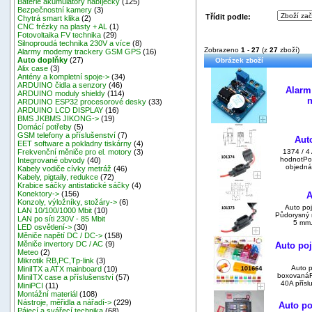
Baterie akumulátory nabíječky
(125)
Bezpečnostní kamery
(3)
Třídit podle:
Chytrá smart klika
(2)
CNC frézky na plasty + AL
(1)
Fotovoltaika FV technika
(29)
Silnoproudá technika 230V a více
(8)
Zobrazeno
1
-
27
(z
27
zboží)
Alarmy modemy trackery GSM GPS
(16)
Auto doplňky
(27)
Obrázek zboží
Alix case
(3)
Antény a kompletní spoje->
(34)
ARDUINO čidla a senzory
(46)
Alarm
ARDUINO moduly shieldy
(114)
n
ARDUINO ESP32 procesorové desky
(33)
ARDUINO LCD DISPLAY
(16)
BMS JKBMS JIKONG->
(19)
Domácí potřeby
(5)
GSM telefony a příslušenství
(7)
Auto
EET software a pokladny tiskárny
(4)
1374 / 4 
Frekvenční měniče pro el. motory
(3)
hodnotPo
Integrované obvody
(40)
objednáv
Kabely vodiče cívky metráž
(46)
Kabely, pigtaily, redukce
(72)
Krabice sáčky antistatické sáčky
(4)
Konektory->
(156)
A
Konzoly, výložníky, stožáry->
(6)
Auto poj
LAN 10/100/1000 Mbit
(10)
Půdorysný 
LAN po síti 230V - 85 Mbit
5 mm.
LED osvětlení->
(30)
Měniče napětí DC / DC->
(158)
Měniče invertory DC / AC
(9)
Auto poj
Meteo
(2)
Mikrotik RB,PC,Tp-link
(3)
Auto p
MiniITX a ATX mainboard
(10)
boxovanáF
MiniITX case a příslušenství
(57)
40A příslu
MiniPCI
(11)
Montážní materiál
(108)
Nástroje, měřidla a nářadí->
(229)
Auto poj
Pájecí a svářecí technika
(68)