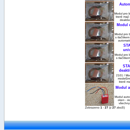
Autom
Modul pro 
které mají
deaktiv
Modul d
Modul pro 
s tlačítke
automati
STA
uni
Modul pro 
s tlačítke
STA
deakt
2101 / Mo
modelům 
které ma
Modul a
Mudul auto
oken - s
všechny
Zobrazeno
1
-
27
(z
27
zboží)