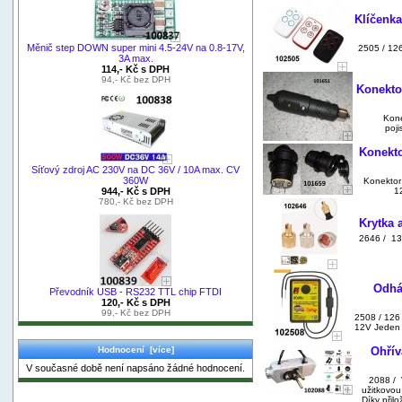
Klíčenka
Měnič step DOWN super mini 4.5-24V na 0.8-17V,
2505 / 126
3A max.
114,- Kč s DPH
94,- Kč bez DPH
Konekto
Kone
poj
Konekto
Síťový zdroj AC 230V na DC 36V / 10A max. CV
360W
Konektor
944,- Kč s DPH
1
780,- Kč bez DPH
Krytka 
2646 / 13
Odhá
Převodník USB - RS232 TTL chip FTDI
120,- Kč s DPH
99,- Kč bez DPH
2508 / 126
12V Jeden z
Hodnocení [více]
Ohří
V současné době není napsáno žádné hodnocení.
2088 / 
užitkovou
Díky přil