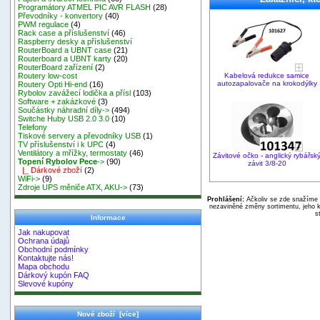
Programátory ATMEL PIC AVR FLASH
(28)
Převodníky - konvertory
(40)
PWM regulace
(4)
Rack case a příslušenství
(46)
Raspberry desky a příslušenství
RouterBoard a UBNT case
(21)
Routerboard a UBNT karty
(20)
RouterBoard zařízení
(2)
Kabelová redukce samice
Routery low-cost
autozapalovače na krokodýlky
Routery Opti Hi-end
(16)
Rybolov zavážecí lodička a přísl
(103)
Software + zakázkové
(3)
Součástky náhradní díly->
(494)
Switche Huby USB 2.0 3.0
(10)
Telefony
Tiskové servery a převodníky USB
(1)
TV příslušenství i k UPC
(4)
Ventilátory a mřížky, termostaty
(46)
Závitové očko - anglický rybářsk
Topení Rybolov Pece
->
(90)
závit 3/8-20
|_ Dárkové zboží
(2)
WiFi->
(9)
Zdroje UPS měniče ATX, AKU->
(73)
Prohlášení:
Ačkoliv se zde snažíme p
nezaviněné změny sortimentu, jeho k
s
Informace
Jak nakupovat
Ochrana údajů
Obchodní podmínky
Kontaktujte nás!
Mapa obchodu
Dárkový kupón FAQ
Slevové kupóny
Nové zboží [více]