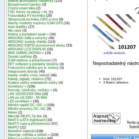
Baterie akumulátory nabíječky
(125)
Bezpečnostní kamery
(3)
Chytrá smart klika
(2)
CNC frézky na plasty + AL
(1)
Fotovoltaika FV technika
(29)
Silnoproudá technika 230V a více
(8)
Alarmy modemy trackery GSM GPS
(16)
Auto doplňky
(27)
Alix case
(3)
Antény a kompletní spoje->
(34)
ARDUINO čidla a senzory
(46)
ARDUINO moduly shieldy
(114)
ARDUINO ESP32 procesorové desky
(33)
ARDUINO LCD DISPLAY
(16)
BMS JKBMS JIKONG->
(19)
zvětšit obrázek
Domácí potřeby
(5)
GSM telefony a příslušenství
(7)
Nepostradatelný nástr
EET software a pokladny tiskárny
(4)
Frekvenční měniče pro el. motory
(3)
Integrované obvody
(40)
Kabely vodiče cívky metráž
(46)
Kabely, pigtaily, redukce
(72)
Kód: 101207
3 Balení skladem
Krabice sáčky antistatické sáčky
(4)
Konektory->
(156)
Konzoly, výložníky, stožáry->
(6)
LAN 10/100/1000 Mbit
(10)
LAN po síti 230V - 85 Mbit
LED osvětlení->
(30)
Měniče napětí DC / DC->
(158)
Měniče invertory DC / AC
(9)
Meteo
(2)
Mikrotik RB,PC,Tp-link
(3)
MiniITX a ATX mainboard
(10)
Tento p
MiniITX case a příslušenství
(57)
Sobot
MiniPCI
(11)
Montážní materiál
(108)
Nástroje, měřidla a nářadí->
(229)
Zákaznící, kte
Pájecí a svářecí technika
(68)