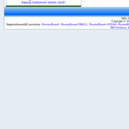
Napsat hodnocení tohoto zboží.
Vaše I
Copyright © 
Nejprodávanější produkty:
RouterBoard
,
RouterBoard RB411
,
RouterBoard 433AH
,
Router
WiFi Anténa
,