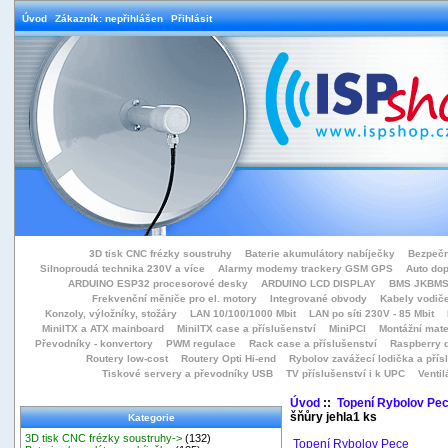
Úvod
Zákazník: nepřihlášen
Přihlásit
3D tisk CNC frézky soustruhy
Baterie akumulátory nabíječky
Bezpečn
Silnoproudá technika 230V a více
Alarmy modemy trackery GSM GPS
Auto do
ARDUINO ESP32 procesorové desky
ARDUINO LCD DISPLAY
BMS JKBMS
Frekvenční měniče pro el. motory
Integrované obvody
Kabely vodiče
Konzoly, výložníky, stožáry
LAN 10/100/1000 Mbit
LAN po síti 230V - 85 Mbit
MiniITX a ATX mainboard
MiniITX case a příslušenství
MiniPCI
Montážní mate
Převodníky - konvertory
PWM regulace
Rack case a příslušenství
Raspberry d
Routery low-cost
Routery Opti Hi-end
Rybolov zavážecí lodička a přísl
Tiskové servery a převodníky USB
TV příslušenství i k UPC
Ventil
Úvod
::
Topení Rybolov Pe
šňůry jehla1 ks
Kategorie
3D tisk CNC frézky soustruhy->
(132)
Topení Rybolov Pece