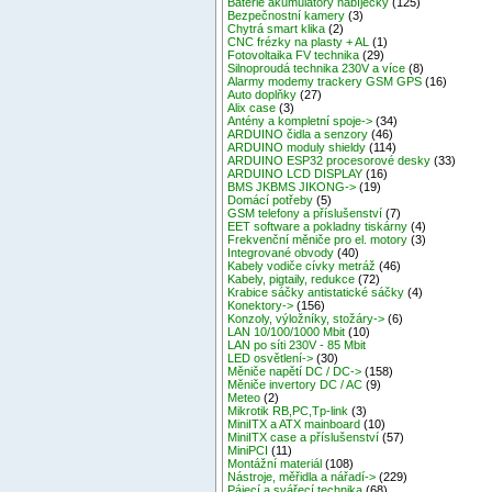
Baterie akumulátory nabíječky
(125)
Bezpečnostní kamery
(3)
Chytrá smart klika
(2)
CNC frézky na plasty + AL
(1)
Fotovoltaika FV technika
(29)
Silnoproudá technika 230V a více
(8)
Alarmy modemy trackery GSM GPS
(16)
Auto doplňky
(27)
Alix case
(3)
Antény a kompletní spoje->
(34)
ARDUINO čidla a senzory
(46)
ARDUINO moduly shieldy
(114)
ARDUINO ESP32 procesorové desky
(33)
ARDUINO LCD DISPLAY
(16)
BMS JKBMS JIKONG->
(19)
Domácí potřeby
(5)
GSM telefony a příslušenství
(7)
EET software a pokladny tiskárny
(4)
Frekvenční měniče pro el. motory
(3)
Integrované obvody
(40)
Kabely vodiče cívky metráž
(46)
Kabely, pigtaily, redukce
(72)
Krabice sáčky antistatické sáčky
(4)
Konektory->
(156)
Konzoly, výložníky, stožáry->
(6)
LAN 10/100/1000 Mbit
(10)
LAN po síti 230V - 85 Mbit
LED osvětlení->
(30)
Měniče napětí DC / DC->
(158)
Měniče invertory DC / AC
(9)
Meteo
(2)
Mikrotik RB,PC,Tp-link
(3)
MiniITX a ATX mainboard
(10)
MiniITX case a příslušenství
(57)
MiniPCI
(11)
Montážní materiál
(108)
Nástroje, měřidla a nářadí->
(229)
Pájecí a svářecí technika
(68)