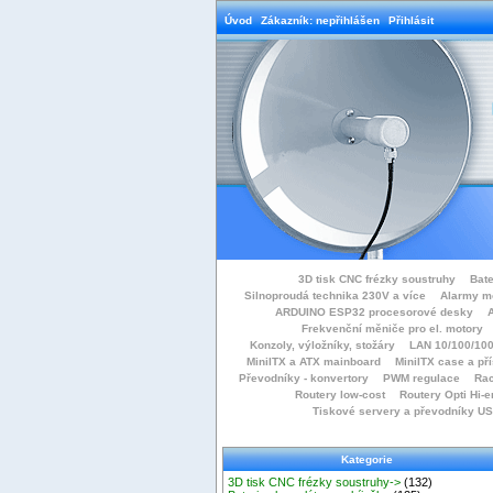
Úvod
Zákazník: nepřihlášen
Přihlásit
3D tisk CNC frézky soustruhy
Bate
Silnoproudá technika 230V a více
Alarmy m
ARDUINO ESP32 procesorové desky
Frekvenční měniče pro el. motory
Konzoly, výložníky, stožáry
LAN 10/100/100
MiniITX a ATX mainboard
MiniITX case a př
Převodníky - konvertory
PWM regulace
Rac
Routery low-cost
Routery Opti Hi-e
Tiskové servery a převodníky U
Kategorie
3D tisk CNC frézky soustruhy->
(132)