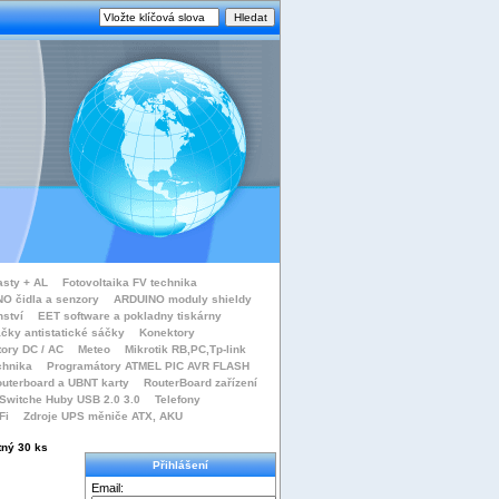
asty + AL
Fotovoltaika FV technika
O čidla a senzory
ARDUINO moduly shieldy
nství
EET software a pokladny tiskárny
čky antistatické sáčky
Konektory
tory DC / AC
Meteo
Mikrotik RB,PC,Tp-link
chnika
Programátory ATMEL PIC AVR FLASH
uterboard a UBNT karty
RouterBoard zařízení
Switche Huby USB 2.0 3.0
Telefony
Fi
Zdroje UPS měniče ATX, AKU
tný 30 ks
Přihlášení
Email: