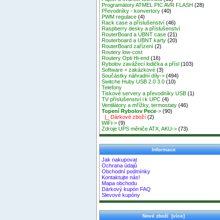
Programátory ATMEL PIC AVR FLASH
(28)
Převodníky - konvertory
(40)
PWM regulace
(4)
Rack case a příslušenství
(46)
Raspberry desky a příslušenství
RouterBoard a UBNT case
(21)
Routerboard a UBNT karty
(20)
RouterBoard zařízení
(2)
Routery low-cost
Routery Opti Hi-end
(16)
Rybolov zavážecí lodička a přísl
(103)
Software + zakázkové
(3)
Součástky náhradní díly->
(494)
Switche Huby USB 2.0 3.0
(10)
Telefony
Tiskové servery a převodníky USB
(1)
TV příslušenství i k UPC
(4)
Ventilátory a mřížky, termostaty
(46)
Topení Rybolov Pece
->
(90)
|_ Dárkové zboží
(2)
WiFi->
(9)
Zdroje UPS měniče ATX, AKU->
(73)
Informace
Jak nakupovat
Ochrana údajů
Obchodní podmínky
Kontaktujte nás!
Mapa obchodu
Dárkový kupón FAQ
Slevové kupóny
Nové zboží [více]