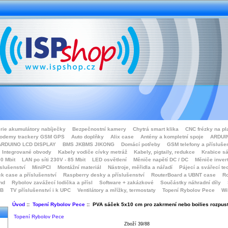
rie akumulátory nabíječky
Bezpečnostní kamery
Chytrá smart klika
CNC frézky na pl
odemy trackery GSM GPS
Auto doplňky
Alix case
Antény a kompletní spoje
ARDUIN
ARDUINO LCD DISPLAY
BMS JKBMS JIKONG
Domácí potřeby
GSM telefony a přísluše
Integrované obvody
Kabely vodiče cívky metráž
Kabely, pigtaily, redukce
Krabice sá
0 Mbit
LAN po síti 230V - 85 Mbit
LED osvětlení
Měniče napětí DC / DC
Měniče inver
íslušenství
MiniPCI
Montážní materiál
Nástroje, měřidla a nářadí
Pájecí a svářecí te
k case a příslušenství
Raspberry desky a příslušenství
RouterBoard a UBNT case
Ro
nd
Rybolov zavážecí lodička a přísl
Software + zakázkové
Součástky náhradní díly
SB
TV příslušenství i k UPC
Ventilátory a mřížky, termostaty
Topení Rybolov Pece
Wi
Úvod
::
Topení Rybolov Pece
:: PVA sáček 5x10 cm pro zakrmení nebo boilies rozpus
Topení Rybolov Pece
Zboží 39/88