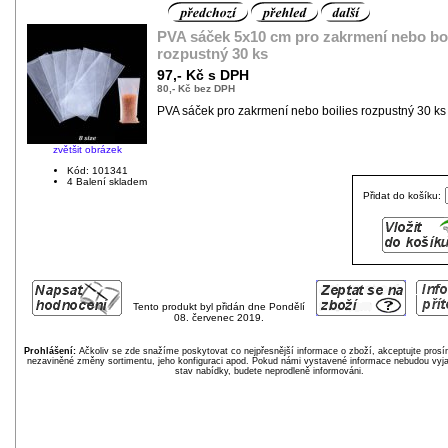
PVA sáček 5x10 cm pro zakrmení nebo boi
rozpustný 30 ks
97,- Kč s DPH
80,- Kč bez DPH
PVA sáček pro zakrmení nebo boilies rozpustný 30 k
zvětšit obrázek
Kód: 101341
4 Balení skladem
Přidat do košíku:
Tento produkt byl přidán dne Pondělí
08. červenec 2019.
Prohlášení:
Ačkoliv se zde snažíme poskytovat co nejpřesnější informace o zboží, akceptujte pros
nezaviněné změny sortimentu, jeho konfiguraci apod. Pokud námi vystavené informace nebudou vyja
stav nabídky, budete neprodleně informováni.