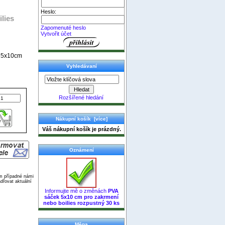
Heslo:
lies
Zapomenuté heslo
Vytvořit účet
s 5x10cm
Vyhledávaní
Rozšířené hledání
Nákupní košík [více]
Váš nákupní košík je prázdný.
Oznámení
ím případné námi
dřovat aktuální
Informujte mě o změnách
PVA
sáček 5x10 cm pro zakrmení
nebo boilies rozpustný 30 ks
Měna