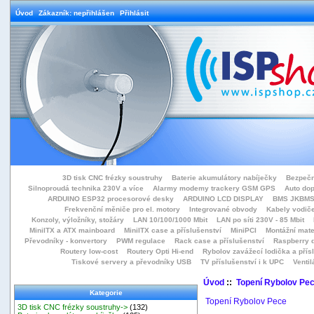
Úvod
Zákazník: nepřihlášen
Přihlásit
3D tisk CNC frézky soustruhy
Baterie akumulátory nabíječky
Bezpečn
Silnoproudá technika 230V a více
Alarmy modemy trackery GSM GPS
Auto do
ARDUINO ESP32 procesorové desky
ARDUINO LCD DISPLAY
BMS JKBMS
Frekvenční měniče pro el. motory
Integrované obvody
Kabely vodiče
Konzoly, výložníky, stožáry
LAN 10/100/1000 Mbit
LAN po síti 230V - 85 Mbit
MiniITX a ATX mainboard
MiniITX case a příslušenství
MiniPCI
Montážní mate
Převodníky - konvertory
PWM regulace
Rack case a příslušenství
Raspberry d
Routery low-cost
Routery Opti Hi-end
Rybolov zavážecí lodička a přísl
Tiskové servery a převodníky USB
TV příslušenství i k UPC
Ventil
Úvod
::
Topení Rybolov Pe
Kategorie
Topení Rybolov Pece
3D tisk CNC frézky soustruhy->
(132)