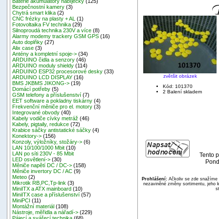
Baterie akumulátory nabíječky
(125)
Bezpečnostní kamery
(3)
Chytrá smart klika
(2)
CNC frézky na plasty + AL
(1)
Fotovoltaika FV technika
(29)
Silnoproudá technika 230V a více
(8)
Alarmy modemy trackery GSM GPS
(16)
Auto doplňky
(27)
Alix case
(3)
Antény a kompletní spoje->
(34)
ARDUINO čidla a senzory
(46)
ARDUINO moduly shieldy
(114)
ARDUINO ESP32 procesorové desky
(33)
zvětšit obrázek
ARDUINO LCD DISPLAY
(16)
BMS JKBMS JIKONG->
(19)
Kód: 101370
Domácí potřeby
(5)
2 Balení skladem
GSM telefony a příslušenství
(7)
EET software a pokladny tiskárny
(4)
Frekvenční měniče pro el. motory
(3)
Integrované obvody
(40)
Kabely vodiče cívky metráž
(46)
Kabely, pigtaily, redukce
(72)
Krabice sáčky antistatické sáčky
(4)
Konektory->
(156)
Konzoly, výložníky, stožáry->
(6)
LAN 10/100/1000 Mbit
(10)
LAN po síti 230V - 85 Mbit
Tento p
LED osvětlení->
(30)
Pond
Měniče napětí DC / DC->
(158)
Měniče invertory DC / AC
(9)
Meteo
(2)
Prohlášení:
Ačkoliv se zde snažíme p
Mikrotik RB,PC,Tp-link
(3)
nezaviněné změny sortimentu, jeho k
MiniITX a ATX mainboard
(10)
s
MiniITX case a příslušenství
(57)
MiniPCI
(11)
Montážní materiál
(108)
Nástroje, měřidla a nářadí->
(229)
Pájecí a svářecí technika
(68)