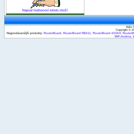
Napsat hodnocení tohoto zboží.
Vaše I
Copyright © 
Nejprodávanější produkty:
RouterBoard
,
RouterBoard RB411
,
RouterBoard 433AH
,
Router
WiFi Anténa
,