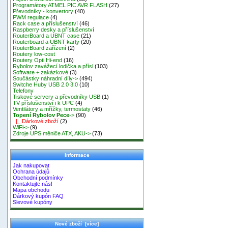
Programátory ATMEL PIC AVR FLASH
(27)
Převodníky - konvertory
(40)
PWM regulace
(4)
Rack case a příslušenství
(46)
Raspberry desky a příslušenství
RouterBoard a UBNT case
(21)
Routerboard a UBNT karty
(20)
RouterBoard zařízení
(2)
Routery low-cost
Routery Opti Hi-end
(16)
Rybolov zavážecí lodička a přísl
(103)
Software + zakázkové
(3)
Součástky náhradní díly->
(494)
Switche Huby USB 2.0 3.0
(10)
Telefony
Tiskové servery a převodníky USB
(1)
TV příslušenství i k UPC
(4)
Ventilátory a mřížky, termostaty
(46)
Topení Rybolov Pece
->
(90)
|_ Dárkové zboží
(2)
WiFi->
(9)
Zdroje UPS měniče ATX, AKU->
(73)
Informace
Jak nakupovat
Ochrana údajů
Obchodní podmínky
Kontaktujte nás!
Mapa obchodu
Dárkový kupón FAQ
Slevové kupóny
Nové zboží [více]