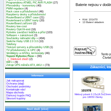
Programátory ATMEL PIC AVR FLASH
(27)
Baterie nejsou v dodá
Převodníky - konvertory
(40)
PWM regulace
(4)
Rack case a příslušenství
(46)
Raspberry desky a příslušenství
RouterBoard a UBNT case
(21)
Kód: 101470
Routerboard a UBNT karty
(20)
13 Balení skladem
RouterBoard zařízení
(2)
Routery low-cost
Routery Opti Hi-end
(16)
Rybolov zavážecí lodička a přísl
(103)
Software + zakázkové
(3)
Součástky náhradní díly->
(494)
Switche Huby USB 2.0 3.0
(10)
Telefony
Tiskové servery a převodníky USB
(1)
TV příslušenství i k UPC
(4)
Ventilátory a mřížky, termostaty
(46)
Tento p
Topení Rybolov Pece
->
(90)
Čtvrte
|_ Dárkové zboží
(2)
WiFi->
(9)
Zdroje UPS měniče ATX, AKU->
(73)
Zákaznící, kte
Informace
Jak nakupovat
Ochrana údajů
Obchodní podmínky
Kontaktujte nás!
Mapa obchodu
Niklový pásek 0.15x18.5x23mm
Dárkový kupón FAQ
pro 18650 články
Slevové kupóny
Nové zboží [více]