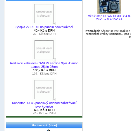
Měnič step DOWN DC/DC z 4,8-
24V na 0,9-15V 2A
Spojka 2x RJ-45 do panelu nacvakávací
40,- Kč s DPH
Prohlášení:
Ačkoliv se zde snažíme p
33,- Kč bez DPH
nezaviněné změny sortimentu, jeho k
s
Redukce kabelová CANON samice 9pin -Canon
samec 25pin 25cm
130,- Kč s DPH
107,- Kč bez DPH
Konektor RJ-45 panelový odchod zařezávací
svorkovnice
49,- Kč s DPH
40,- Kč bez DPH
Hodnocení [více]