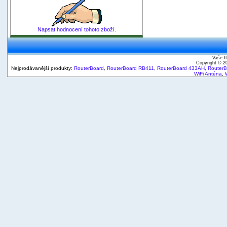
Napsat hodnocení tohoto zboží.
Vaše I
Copyright © 
Nejprodávanější produkty:
RouterBoard
,
RouterBoard RB411
,
RouterBoard 433AH
,
Router
WiFi Anténa
,