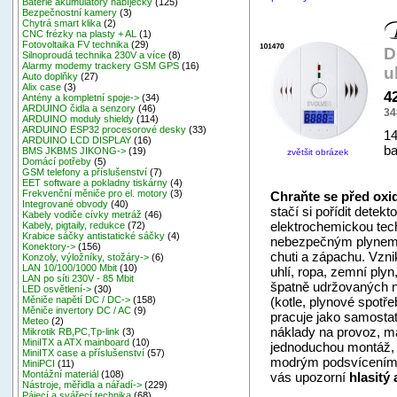
Baterie akumulátory nabíječky
(125)
Bezpečnostní kamery
(3)
Chytrá smart klika
(2)
CNC frézky na plasty + AL
(1)
Fotovoltaika FV technika
(29)
D
Silnoproudá technika 230V a více
(8)
Alarmy modemy trackery GSM GPS
(16)
u
Auto doplňky
(27)
Alix case
(3)
4
Antény a kompletní spoje->
(34)
ARDUINO čidla a senzory
(46)
34
ARDUINO moduly shieldy
(114)
ARDUINO ESP32 procesorové desky
(33)
14
ARDUINO LCD DISPLAY
(16)
ba
BMS JKBMS JIKONG->
(19)
zvětšit obrázek
Domácí potřeby
(5)
GSM telefony a příslušenství
(7)
EET software a pokladny tiskárny
(4)
Frekvenční měniče pro el. motory
(3)
Chraňte se před ox
Integrované obvody
(40)
stačí si pořídit detek
Kabely vodiče cívky metráž
(46)
elektrochemickou tech
Kabely, pigtaily, redukce
(72)
Krabice sáčky antistatické sáčky
(4)
nebezpečným plynem o
Konektory->
(156)
chuti a zápachu. Vznik
Konzoly, výložníky, stožáry->
(6)
LAN 10/100/1000 Mbit
(10)
uhlí, ropa, zemní ply
LAN po síti 230V - 85 Mbit
špatně udržovaných n
LED osvětlení->
(30)
(kotle, plynové spotř
Měniče napětí DC / DC->
(158)
Měniče invertory DC / AC
(9)
pracuje jako samostat
Meteo
(2)
náklady na provoz, m
Mikrotik RB,PC,Tp-link
(3)
MiniITX a ATX mainboard
(10)
jednoduchou montáž, m
MiniITX case a příslušenství
(57)
modrým podsvícením.
MiniPCI
(11)
Montážní materiál
(108)
vás upozorní
hlasitý
Nástroje, měřidla a nářadí->
(229)
Pájecí a svářecí technika
(68)