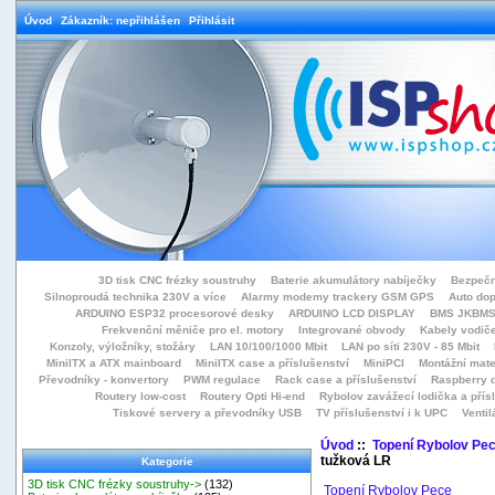
Úvod
Zákazník: nepřihlášen
Přihlásit
3D tisk CNC frézky soustruhy
Baterie akumulátory nabíječky
Bezpečn
Silnoproudá technika 230V a více
Alarmy modemy trackery GSM GPS
Auto do
ARDUINO ESP32 procesorové desky
ARDUINO LCD DISPLAY
BMS JKBMS
Frekvenční měniče pro el. motory
Integrované obvody
Kabely vodiče
Konzoly, výložníky, stožáry
LAN 10/100/1000 Mbit
LAN po síti 230V - 85 Mbit
MiniITX a ATX mainboard
MiniITX case a příslušenství
MiniPCI
Montážní mate
Převodníky - konvertory
PWM regulace
Rack case a příslušenství
Raspberry d
Routery low-cost
Routery Opti Hi-end
Rybolov zavážecí lodička a přísl
Tiskové servery a převodníky USB
TV příslušenství i k UPC
Ventil
Úvod
::
Topení Rybolov Pe
tužková LR
Kategorie
3D tisk CNC frézky soustruhy->
(132)
Topení Rybolov Pece