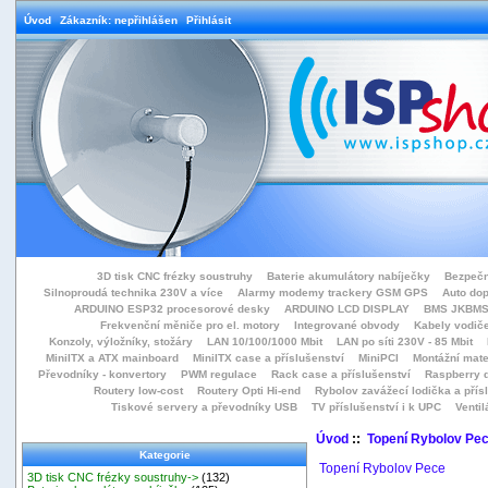
Úvod
Zákazník: nepřihlášen
Přihlásit
3D tisk CNC frézky soustruhy
Baterie akumulátory nabíječky
Bezpečn
Silnoproudá technika 230V a více
Alarmy modemy trackery GSM GPS
Auto do
ARDUINO ESP32 procesorové desky
ARDUINO LCD DISPLAY
BMS JKBMS
Frekvenční měniče pro el. motory
Integrované obvody
Kabely vodiče
Konzoly, výložníky, stožáry
LAN 10/100/1000 Mbit
LAN po síti 230V - 85 Mbit
MiniITX a ATX mainboard
MiniITX case a příslušenství
MiniPCI
Montážní mate
Převodníky - konvertory
PWM regulace
Rack case a příslušenství
Raspberry d
Routery low-cost
Routery Opti Hi-end
Rybolov zavážecí lodička a přísl
Tiskové servery a převodníky USB
TV příslušenství i k UPC
Ventil
Úvod
::
Topení Rybolov Pe
Kategorie
Topení Rybolov Pece
3D tisk CNC frézky soustruhy->
(132)