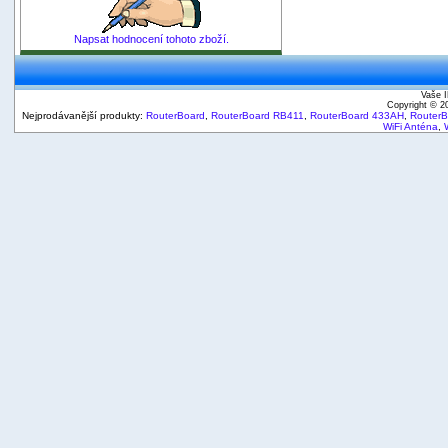
Napsat hodnocení tohoto zboží.
Vaše I
Copyright © 
Nejprodávanější produkty:
RouterBoard
,
RouterBoard RB411
,
RouterBoard 433AH
,
Router
WiFi Anténa
,