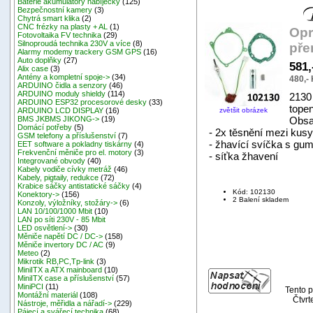
Baterie akumulátory nabíječky
(125)
Bezpečnostní kamery
(3)
Chytrá smart klika
(2)
CNC frézky na plasty + AL
(1)
Opr
Fotovoltaika FV technika
(29)
Silnoproudá technika 230V a více
(8)
pře
Alarmy modemy trackery GSM GPS
(16)
Auto doplňky
(27)
581,
Alix case
(3)
Antény a kompletní spoje->
(34)
480,-
ARDUINO čidla a senzory
(46)
ARDUINO moduly shieldy
(114)
2130
ARDUINO ESP32 procesorové desky
(33)
tope
zvětšit obrázek
ARDUINO LCD DISPLAY
(16)
Obsa
BMS JKBMS JIKONG->
(19)
Domácí potřeby
(5)
- 2x těsnění mezi kus
GSM telefony a příslušenství
(7)
- žhavící svíčka s g
EET software a pokladny tiskárny
(4)
Frekvenční měniče pro el. motory
(3)
- síťka žhavení
Integrované obvody
(40)
Kabely vodiče cívky metráž
(46)
Kabely, pigtaily, redukce
(72)
Krabice sáčky antistatické sáčky
(4)
Kód: 102130
Konektory->
(156)
2 Balení skladem
Konzoly, výložníky, stožáry->
(6)
LAN 10/100/1000 Mbit
(10)
LAN po síti 230V - 85 Mbit
LED osvětlení->
(30)
Měniče napětí DC / DC->
(158)
Měniče invertory DC / AC
(9)
Meteo
(2)
Mikrotik RB,PC,Tp-link
(3)
MiniITX a ATX mainboard
(10)
MiniITX case a příslušenství
(57)
MiniPCI
(11)
Tento p
Montážní materiál
(108)
Čtvrt
Nástroje, měřidla a nářadí->
(229)
Pájecí a svářecí technika
(68)