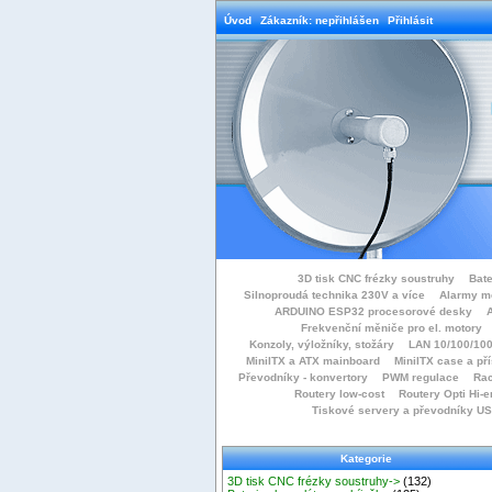
Úvod
Zákazník: nepřihlášen
Přihlásit
3D tisk CNC frézky soustruhy
Bate
Silnoproudá technika 230V a více
Alarmy m
ARDUINO ESP32 procesorové desky
Frekvenční měniče pro el. motory
Konzoly, výložníky, stožáry
LAN 10/100/100
MiniITX a ATX mainboard
MiniITX case a př
Převodníky - konvertory
PWM regulace
Rac
Routery low-cost
Routery Opti Hi-e
Tiskové servery a převodníky U
Kategorie
3D tisk CNC frézky soustruhy->
(132)