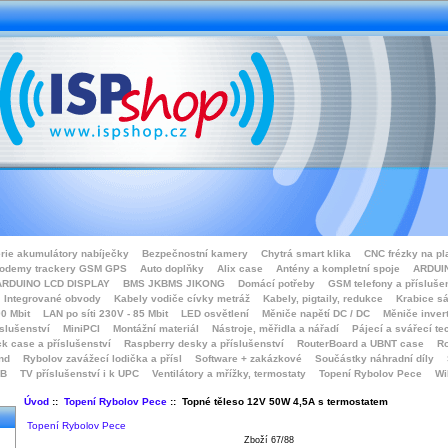
rie akumulátory nabíječky
Bezpečnostní kamery
Chytrá smart klika
CNC frézky na pl
odemy trackery GSM GPS
Auto doplňky
Alix case
Antény a kompletní spoje
ARDUIN
ARDUINO LCD DISPLAY
BMS JKBMS JIKONG
Domácí potřeby
GSM telefony a přísluše
Integrované obvody
Kabely vodiče cívky metráž
Kabely, pigtaily, redukce
Krabice sá
0 Mbit
LAN po síti 230V - 85 Mbit
LED osvětlení
Měniče napětí DC / DC
Měniče inver
íslušenství
MiniPCI
Montážní materiál
Nástroje, měřidla a nářadí
Pájecí a svářecí te
k case a příslušenství
Raspberry desky a příslušenství
RouterBoard a UBNT case
Ro
nd
Rybolov zavážecí lodička a přísl
Software + zakázkové
Součástky náhradní díly
SB
TV příslušenství i k UPC
Ventilátory a mřížky, termostaty
Topení Rybolov Pece
Wi
Úvod
::
Topení Rybolov Pece
:: Topné těleso 12V 50W 4,5A s termostatem
Topení Rybolov Pece
Zboží 67/88