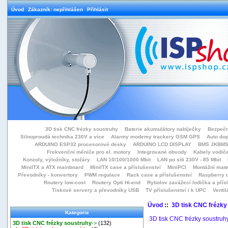
Úvod
Zákazník: nepřihlášen
Přihlásit
3D tisk CNC frézky soustruhy
Baterie akumulátory nabíječky
Bezpečn
Silnoproudá technika 230V a více
Alarmy modemy trackery GSM GPS
Auto do
ARDUINO ESP32 procesorové desky
ARDUINO LCD DISPLAY
BMS JKBMS
Frekvenční měniče pro el. motory
Integrované obvody
Kabely vodiče
Konzoly, výložníky, stožáry
LAN 10/100/1000 Mbit
LAN po síti 230V - 85 Mbit
MiniITX a ATX mainboard
MiniITX case a příslušenství
MiniPCI
Montážní mate
Převodníky - konvertory
PWM regulace
Rack case a příslušenství
Raspberry d
Routery low-cost
Routery Opti Hi-end
Rybolov zavážecí lodička a přísl
Tiskové servery a převodníky USB
TV příslušenství i k UPC
Ventil
Úvod
::
3D tisk CNC frézky
Kategorie
3D tisk CNC frézky soustruh
3D tisk CNC frézky soustruhy
->
(132)