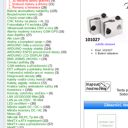
|_ 3D tiskárny lasery gravírky
(4)
|_ Krokové motory a drivery
(21)
|_ Řemeny a řemenice
(28)
Baterie akumulátory nabíječky
(125)
Bezpečnostní kamery
(3)
Chytrá smart klika
(2)
CNC frézky na plasty + AL
(1)
Fotovoltaika FV technika
(29)
Silnoproudá technika 230V a více
(8)
Alarmy modemy trackery GSM GPS
(16)
Auto doplňky
(27)
Alix case
(3)
Antény a kompletní spoje->
(34)
zvětšit obrázek
ARDUINO čidla a senzory
(46)
ARDUINO moduly shieldy
(114)
Kód: 101027
ARDUINO ESP32 procesorové desky
(33)
1 Balení skladem
ARDUINO LCD DISPLAY
(16)
BMS JKBMS JIKONG->
(19)
Domácí potřeby
(5)
GSM telefony a příslušenství
(7)
EET software a pokladny tiskárny
(4)
Frekvenční měniče pro el. motory
(3)
Integrované obvody
(40)
Kabely vodiče cívky metráž
(46)
Kabely, pigtaily, redukce
(72)
Krabice sáčky antistatické sáčky
(4)
Konektory->
(156)
Tento p
Konzoly, výložníky, stožáry->
(6)
Sobot
LAN 10/100/1000 Mbit
(10)
LAN po síti 230V - 85 Mbit
LED osvětlení->
(30)
Zákaznící, kte
Měniče napětí DC / DC->
(158)
Měniče invertory DC / AC
(9)
Meteo
(2)
Mikrotik RB,PC,Tp-link
(3)
MiniITX a ATX mainboard
(10)
MiniITX case a příslušenství
(57)
MiniPCI
(11)