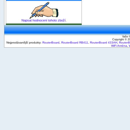
Napsat hodnocení tohoto zboží.
Vaše I
Copyright © 
Nejprodávanější produkty:
RouterBoard
,
RouterBoard RB411
,
RouterBoard 433AH
,
Router
WiFi Anténa
,