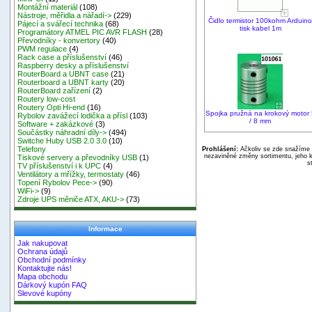
Montážní materiál
(108)
Nástroje, měřidla a nářadí->
(229)
Čidlo termistor 100kohm Arduin
Pájecí a svářecí technika
(68)
tisk kabel 1m
Programátory ATMEL PIC AVR FLASH
(28)
Převodníky - konvertory
(40)
PWM regulace
(4)
Rack case a příslušenství
(46)
Raspberry desky a příslušenství
RouterBoard a UBNT case
(21)
Routerboard a UBNT karty
(20)
RouterBoard zařízení
(2)
Routery low-cost
Routery Opti Hi-end
(16)
Spojka pružná na krokový motor 
Rybolov zavážecí lodička a přísl
(103)
/ 8 mm
Software + zakázkové
(3)
Součástky náhradní díly->
(494)
Switche Huby USB 2.0 3.0
(10)
Telefony
Prohlášení:
Ačkoliv se zde snažíme p
nezaviněné změny sortimentu, jeho k
Tiskové servery a převodníky USB
(1)
s
TV příslušenství i k UPC
(4)
Ventilátory a mřížky, termostaty
(46)
Topení Rybolov Pece->
(90)
WiFi->
(9)
Zdroje UPS měniče ATX, AKU->
(73)
Informace
Jak nakupovat
Ochrana údajů
Obchodní podmínky
Kontaktujte nás!
Mapa obchodu
Dárkový kupón FAQ
Slevové kupóny