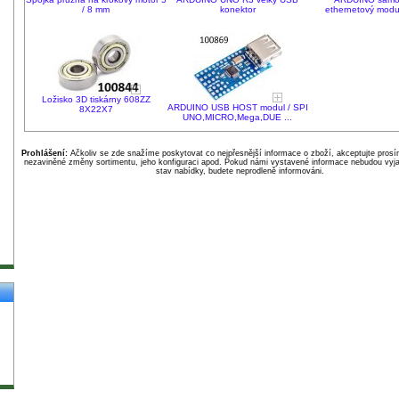
/ 8 mm
konektor
ethernetový mod
Ložisko 3D tiskárny 608ZZ
ARDUINO USB HOST modul / SPI
8X22X7
UNO,MICRO,Mega,DUE ...
Prohlášení:
Ačkoliv se zde snažíme poskytovat co nejpřesnější informace o zboží, akceptujte pros
nezaviněné změny sortimentu, jeho konfiguraci apod. Pokud námi vystavené informace nebudou vyja
stav nabídky, budete neprodleně informováni.