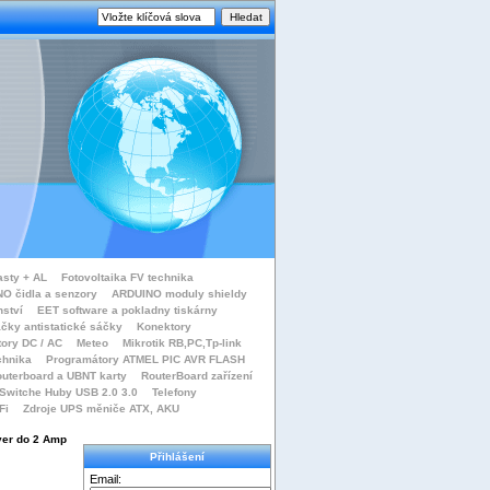
asty + AL
Fotovoltaika FV technika
O čidla a senzory
ARDUINO moduly shieldy
nství
EET software a pokladny tiskárny
čky antistatické sáčky
Konektory
tory DC / AC
Meteo
Mikrotik RB,PC,Tp-link
chnika
Programátory ATMEL PIC AVR FLASH
uterboard a UBNT karty
RouterBoard zařízení
Switche Huby USB 2.0 3.0
Telefony
Fi
Zdroje UPS měniče ATX, AKU
ver do 2 Amp
Přihlášení
Email: