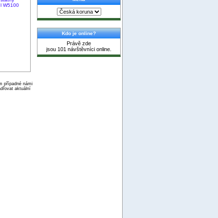
ul W5100
Kdo je online?
Právě zde
jsou 101 návštěvníci online.
ím případné námi
dřovat aktuální