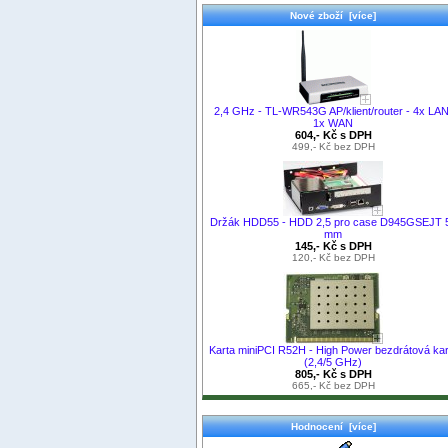
Nové zboží [více]
2,4 GHz - TL-WR543G AP/klient/router - 4x LAN
1x WAN
604,- Kč s DPH
499,- Kč bez DPH
Držák HDD55 - HDD 2,5 pro case D945GSEJT 
mm
145,- Kč s DPH
120,- Kč bez DPH
Karta miniPCI R52H - High Power bezdrátová kar
(2,4/5 GHz)
805,- Kč s DPH
665,- Kč bez DPH
Hodnocení [více]