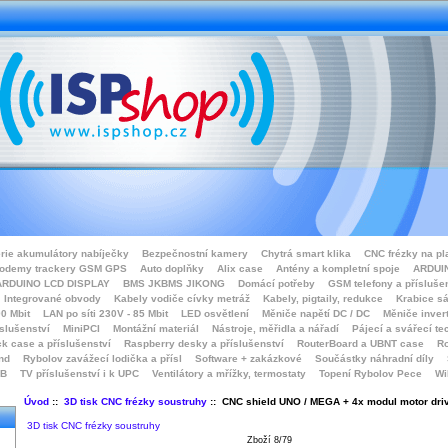
rie akumulátory nabíječky
Bezpečnostní kamery
Chytrá smart klika
CNC frézky na pl
odemy trackery GSM GPS
Auto doplňky
Alix case
Antény a kompletní spoje
ARDUIN
ARDUINO LCD DISPLAY
BMS JKBMS JIKONG
Domácí potřeby
GSM telefony a přísluše
Integrované obvody
Kabely vodiče cívky metráž
Kabely, pigtaily, redukce
Krabice sá
0 Mbit
LAN po síti 230V - 85 Mbit
LED osvětlení
Měniče napětí DC / DC
Měniče inver
íslušenství
MiniPCI
Montážní materiál
Nástroje, měřidla a nářadí
Pájecí a svářecí te
k case a příslušenství
Raspberry desky a příslušenství
RouterBoard a UBNT case
Ro
nd
Rybolov zavážecí lodička a přísl
Software + zakázkové
Součástky náhradní díly
SB
TV příslušenství i k UPC
Ventilátory a mřížky, termostaty
Topení Rybolov Pece
Wi
Úvod
::
3D tisk CNC frézky soustruhy
:: CNC shield UNO / MEGA + 4x modul motor dri
3D tisk CNC frézky soustruhy
Zboží 8/79