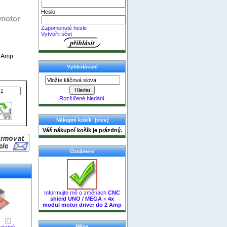
Heslo:
 motor
Zapomenuté heslo
Vytvořit účet
2 Amp
Vyhledávaní
Rozšířené hledání
Nákupní košík [více]
Váš nákupní košík je prázdný.
Oznámení
Informujte mě o změnách
CNC
shield UNO / MEGA + 4x
modul motor driver do 2 Amp
Měna
statný