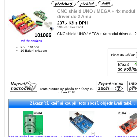
CNC shield UNO / MEGA + 4x modul
driver do 2 Amp
237,- Kč s DPH
196,- Kč bez DPH
CNC shield UNO / MEGA + 4x modul driver do 
zvětšit obrázek
Kód: 101066
10 Balení skladem
Přidat do košíku:
Tento produkt byl přidán dne Úterý 10.
duben 2018.
Zákaznící, kteří si koupili toto zboží, objednávali také...
Spojka pružná na krokový motor 5
ARDUINO UNO R3 velký USB
ARDUINO samo