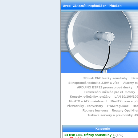
Úvod
Zákazník: nepřihlášen
Přihlásit
3D tisk CNC frézky soustruhy
Bate
Silnoproudá technika 230V a více
Alarmy m
ARDUINO ESP32 procesorové desky
Frekvenční měniče pro el. motory
Konzoly, výložníky, stožáry
LAN 10/100/100
MiniITX a ATX mainboard
MiniITX case a př
Převodníky - konvertory
PWM regulace
Rac
Routery low-cost
Routery Opti Hi-e
Tiskové servery a převodníky U
Kategorie
3D tisk CNC frézky soustruhy
->
(132)