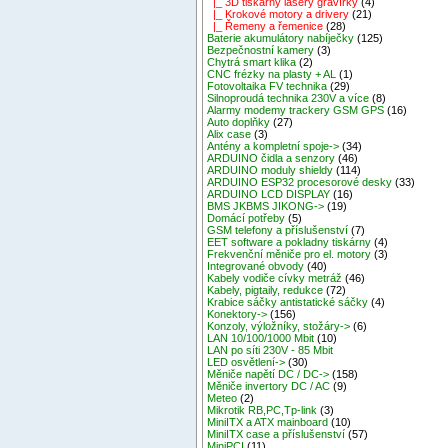
|_ 3D tiskárny lasery gravírky
(4)
|_ Krokové motory a drivery
(21)
|_ Řemeny a řemenice
(28)
Baterie akumulátory nabíječky
(125)
Bezpečnostní kamery
(3)
Chytrá smart klika
(2)
CNC frézky na plasty + AL
(1)
Fotovoltaika FV technika
(29)
Silnoproudá technika 230V a více
(8)
Alarmy modemy trackery GSM GPS
(16)
Auto doplňky
(27)
Alix case
(3)
Antény a kompletní spoje->
(34)
ARDUINO čidla a senzory
(46)
ARDUINO moduly shieldy
(114)
ARDUINO ESP32 procesorové desky
(33)
ARDUINO LCD DISPLAY
(16)
BMS JKBMS JIKONG->
(19)
Domácí potřeby
(5)
GSM telefony a příslušenství
(7)
EET software a pokladny tiskárny
(4)
Frekvenční měniče pro el. motory
(3)
Integrované obvody
(40)
Kabely vodiče cívky metráž
(46)
Kabely, pigtaily, redukce
(72)
Krabice sáčky antistatické sáčky
(4)
Konektory->
(156)
Konzoly, výložníky, stožáry->
(6)
LAN 10/100/1000 Mbit
(10)
LAN po síti 230V - 85 Mbit
LED osvětlení->
(30)
Měniče napětí DC / DC->
(158)
Měniče invertory DC / AC
(9)
Meteo
(2)
Mikrotik RB,PC,Tp-link
(3)
MiniITX a ATX mainboard
(10)
MiniITX case a příslušenství
(57)
MiniPCI
(11)