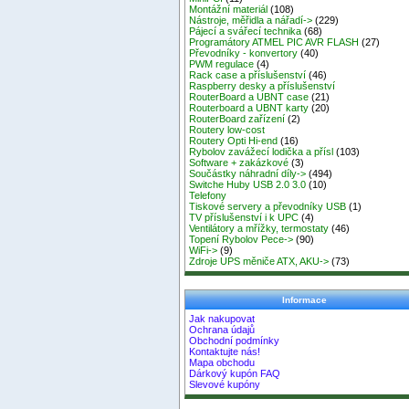
Montážní materiál
(108)
Nástroje, měřidla a nářadí->
(229)
Pájecí a svářecí technika
(68)
Programátory ATMEL PIC AVR FLASH
(27)
Převodníky - konvertory
(40)
PWM regulace
(4)
Rack case a příslušenství
(46)
Raspberry desky a příslušenství
RouterBoard a UBNT case
(21)
Routerboard a UBNT karty
(20)
RouterBoard zařízení
(2)
Routery low-cost
Routery Opti Hi-end
(16)
Rybolov zavážecí lodička a přísl
(103)
Software + zakázkové
(3)
Součástky náhradní díly->
(494)
Switche Huby USB 2.0 3.0
(10)
Telefony
Tiskové servery a převodníky USB
(1)
TV příslušenství i k UPC
(4)
Ventilátory a mřížky, termostaty
(46)
Topení Rybolov Pece->
(90)
WiFi->
(9)
Zdroje UPS měniče ATX, AKU->
(73)
Informace
Jak nakupovat
Ochrana údajů
Obchodní podmínky
Kontaktujte nás!
Mapa obchodu
Dárkový kupón FAQ
Slevové kupóny