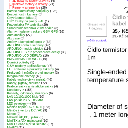
|_ 3D tiskárny lasery gravírky
(4)
|_ Krokové motory a drivery
(21)
|_ Řemeny a řemenice
(28)
Baterie akumulátory nabíječky
(125)
Bezpečnostní kamery
(3)
Čidlo
Chytrá smart klika
(2)
CNC frézky na plasty + AL
(1)
kabel
Fotovoltaika FV technika
(29)
Silnoproudá technika 230V a více
(8)
35,- K
Alarmy modemy trackery GSM GPS
(16)
Auto doplňky
(27)
29,- Kč 
Alix case
(3)
zvětšit obrázek
Antény a kompletní spoje->
(34)
ARDUINO čidla a senzory
(46)
Čidlo termisto
ARDUINO moduly shieldy
(114)
ARDUINO ESP32 procesorové desky
(33)
ARDUINO LCD DISPLAY
(16)
1m
BMS JKBMS JIKONG->
(19)
Domácí potřeby
(5)
GSM telefony a příslušenství
(7)
EET software a pokladny tiskárny
(4)
Single-ended
Frekvenční měniče pro el. motory
(3)
Integrované obvody
(40)
temperature 
Kabely vodiče cívky metráž
(46)
Kabely, pigtaily, redukce
(72)
Krabice sáčky antistatické sáčky
(4)
Konektory->
(156)
Konzoly, výložníky, stožáry->
(6)
LAN 10/100/1000 Mbit
(10)
LAN po síti 230V - 85 Mbit
LED osvětlení->
(30)
Diameter of s
Měniče napětí DC / DC->
(158)
Měniče invertory DC / AC
(9)
, 1 meter lon
Meteo
(2)
Mikrotik RB,PC,Tp-link
(3)
MiniITX a ATX mainboard
(10)
MiniITX case a příslušenství
(57)
MiniPCI
(11)