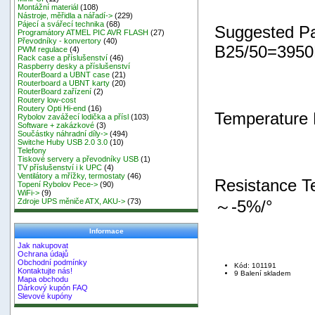
Montážní materiál
(108)
Nástroje, měřidla a nářadí->
(229)
Pájecí a svářecí technika
(68)
Suggested P
Programátory ATMEL PIC AVR FLASH
(27)
Převodníky - konvertory
(40)
B25/50=3950
PWM regulace
(4)
Rack case a příslušenství
(46)
Raspberry desky a příslušenství
RouterBoard a UBNT case
(21)
Routerboard a UBNT karty
(20)
RouterBoard zařízení
(2)
Routery low-cost
Routery Opti Hi-end
(16)
Temperature
Rybolov zavážecí lodička a přísl
(103)
Software + zakázkové
(3)
Součástky náhradní díly->
(494)
Switche Huby USB 2.0 3.0
(10)
Telefony
Tiskové servery a převodníky USB
(1)
TV příslušenství i k UPC
(4)
Ventilátory a mřížky, termostaty
(46)
Resistance Te
Topení Rybolov Pece->
(90)
WiFi->
(9)
～-5%/°
Zdroje UPS měniče ATX, AKU->
(73)
Informace
Jak nakupovat
Ochrana údajů
Obchodní podmínky
Kód: 101191
Kontaktujte nás!
9 Balení skladem
Mapa obchodu
Dárkový kupón FAQ
Slevové kupóny