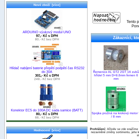
Nové zboží [více]
Tento p
Pond
ARDUINO výukový modul UNO
97,- Kč s DPH
Zákaznící, kte
80,- Kč bez DPH
Hlídač nabíjení baterie přepětí podpětí čas RS232
do 30A
Řemenice AL GT2 2GT 16 zubů
hřídel 5 mm D=9,6mm řemen 6
301,- Kč s DPH
mm
249,- Kč bez DPH
Konektor EC5 do 100A DC sada samice (BATT)
Spojka pružná na krokový motor 
80,- Kč s DPH
/ 8 mm
66,- Kč bez DPH
Prohlášení:
Ačkoliv se zde snažíme p
Hodnocení [více]
nezaviněné změny sortimentu, jeho k
s