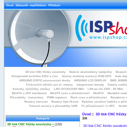
Úvod
Zákazník: nepřihlášen
Přihlásit
3D tisk CNC frézky soustruhy
Baterie akumulátory nabíječky
Bezpečn
Silnoproudá technika 230V a více
Alarmy modemy trackery GSM GPS
Auto do
ARDUINO ESP32 procesorové desky
ARDUINO LCD DISPLAY
BMS JKBMS
Frekvenční měniče pro el. motory
Integrované obvody
Kabely vodiče
Konzoly, výložníky, stožáry
LAN 10/100/1000 Mbit
LAN po síti 230V - 85 Mbit
MiniITX a ATX mainboard
MiniITX case a příslušenství
MiniPCI
Montážní mate
Převodníky - konvertory
PWM regulace
Rack case a příslušenství
Raspberry d
Routery low-cost
Routery Opti Hi-end
Rybolov zavážecí lodička a přísl
Tiskové servery a převodníky USB
TV příslušenství i k UPC
Ventil
Úvod
::
3D tisk CNC frézky
1m
Kategorie
3D tisk CNC frézky soustruhy
->
(132)
3D tisk CNC frézky soustruh