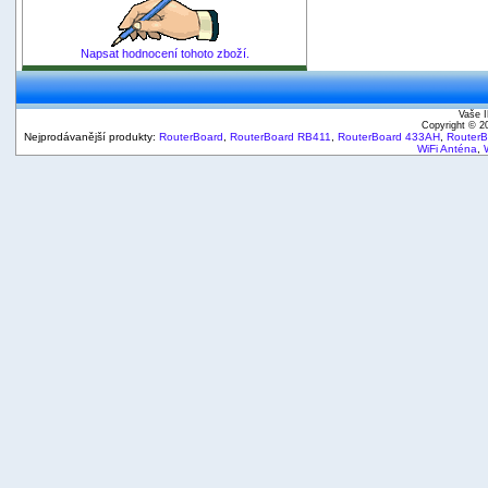
Napsat hodnocení tohoto zboží.
Vaše I
Copyright © 
Nejprodávanější produkty:
RouterBoard
,
RouterBoard RB411
,
RouterBoard 433AH
,
Router
WiFi Anténa
,