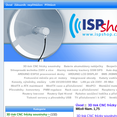
Úvod
Zákazník: nepřihlášen
Přihlásit
3D tisk CNC frézky soustruhy
Baterie akumulátory nabíječky
Bezpečn
Silnoproudá technika 230V a více
Alarmy modemy trackery GSM GPS
Auto do
ARDUINO ESP32 procesorové desky
ARDUINO LCD DISPLAY
BMS JKBMS
Frekvenční měniče pro el. motory
Integrované obvody
Kabely vodiče
Konzoly, výložníky, stožáry
LAN 10/100/1000 Mbit
LAN po síti 230V - 85 Mbit
MiniITX a ATX mainboard
MiniITX case a příslušenství
MiniPCI
Montážní mate
Převodníky - konvertory
PWM regulace
Rack case a příslušenství
Raspberry d
Routery low-cost
Routery Opti Hi-end
Rybolov zavážecí lodička a přísl
Tiskové servery a převodníky USB
TV příslušenství i k UPC
Ventil
Úvod
::
3D tisk CNC frézky
M6x8 filam. 1,75
Kategorie
3D tisk CNC frézky soustruhy
->
(132)
3D tisk CNC frézky soustruh