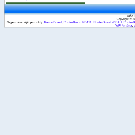
Vaše I
Copyright © 
Nejprodávanější produkty:
RouterBoard
,
RouterBoard RB411
,
RouterBoard 433AH
,
Router
WiFi Anténa
,