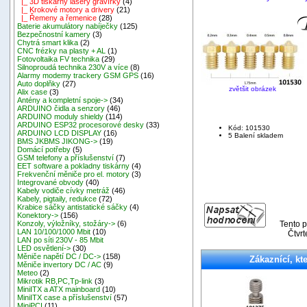
|_ 3D tiskárny lasery gravírky
(4)
|_ Krokové motory a drivery
(21)
|_ Řemeny a řemenice
(28)
Baterie akumulátory nabíječky
(125)
Bezpečnostní kamery
(3)
Chytrá smart klika
(2)
CNC frézky na plasty + AL
(1)
Fotovoltaika FV technika
(29)
Silnoproudá technika 230V a více
(8)
Alarmy modemy trackery GSM GPS
(16)
Auto doplňky
(27)
zvětšit obrázek
Alix case
(3)
Antény a kompletní spoje->
(34)
ARDUINO čidla a senzory
(46)
ARDUINO moduly shieldy
(114)
ARDUINO ESP32 procesorové desky
(33)
Kód: 101530
ARDUINO LCD DISPLAY
(16)
5 Balení skladem
BMS JKBMS JIKONG->
(19)
Domácí potřeby
(5)
GSM telefony a příslušenství
(7)
EET software a pokladny tiskárny
(4)
Frekvenční měniče pro el. motory
(3)
Integrované obvody
(40)
Kabely vodiče cívky metráž
(46)
Kabely, pigtaily, redukce
(72)
Krabice sáčky antistatické sáčky
(4)
Konektory->
(156)
Tento p
Konzoly, výložníky, stožáry->
(6)
LAN 10/100/1000 Mbit
(10)
Čtvr
LAN po síti 230V - 85 Mbit
LED osvětlení->
(30)
Měniče napětí DC / DC->
(158)
Zákaznící, kte
Měniče invertory DC / AC
(9)
Meteo
(2)
Mikrotik RB,PC,Tp-link
(3)
MiniITX a ATX mainboard
(10)
MiniITX case a příslušenství
(57)
MiniPCI
(11)