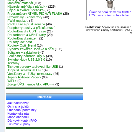
Montážní materiál
(108)
Nástroje, měřidla a nářadí->
(229)
Pájecí a svářecí technika
(68)
Šroub vedení filamentu M6/M7
Programátory ATMEL PIC AVR FLASH
(28)
1,75 mm v hotendu bez teflonu
Převodníky - konvertory
(40)
PWM regulace
(4)
Rack case a příslušenství
(46)
Prohlášení:
Ačkoliv se zde snažíme p
Raspberry desky a příslušenství
nezaviněné změny sortimentu, jeho k
RouterBoard a UBNT case
(21)
s
Routerboard a UBNT karty
(20)
RouterBoard zařízení
(2)
Routery low-cost
Routery Opti Hi-end
(16)
Rybolov zavážecí lodička a přísl
(103)
Software + zakázkové
(3)
Součástky náhradní díly->
(494)
Switche Huby USB 2.0 3.0
(10)
Telefony
Tiskové servery a převodníky USB
(1)
TV příslušenství i k UPC
(4)
Ventilátory a mřížky, termostaty
(46)
Topení Rybolov Pece->
(90)
WiFi->
(9)
Zdroje UPS měniče ATX, AKU->
(73)
Informace
Jak nakupovat
Ochrana údajů
Obchodní podmínky
Kontaktujte nás!
Mapa obchodu
Dárkový kupón FAQ
Slevové kupóny