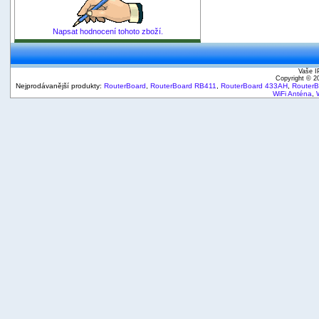
Napsat hodnocení tohoto zboží.
Vaše I
Copyright © 
Nejprodávanější produkty:
RouterBoard
,
RouterBoard RB411
,
RouterBoard 433AH
,
Router
WiFi Anténa
,