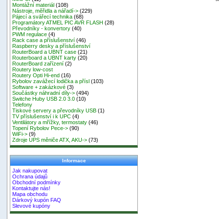
Montážní materiál
(108)
Nástroje, měřidla a nářadí->
(229)
Pájecí a svářecí technika
(68)
Programátory ATMEL PIC AVR FLASH
(28)
Převodníky - konvertory
(40)
PWM regulace
(4)
Rack case a příslušenství
(46)
Raspberry desky a příslušenství
RouterBoard a UBNT case
(21)
Routerboard a UBNT karty
(20)
RouterBoard zařízení
(2)
Routery low-cost
Routery Opti Hi-end
(16)
Rybolov zavážecí lodička a přísl
(103)
Software + zakázkové
(3)
Součástky náhradní díly->
(494)
Switche Huby USB 2.0 3.0
(10)
Telefony
Tiskové servery a převodníky USB
(1)
TV příslušenství i k UPC
(4)
Ventilátory a mřížky, termostaty
(46)
Topení Rybolov Pece->
(90)
WiFi->
(9)
Zdroje UPS měniče ATX, AKU->
(73)
Informace
Jak nakupovat
Ochrana údajů
Obchodní podmínky
Kontaktujte nás!
Mapa obchodu
Dárkový kupón FAQ
Slevové kupóny