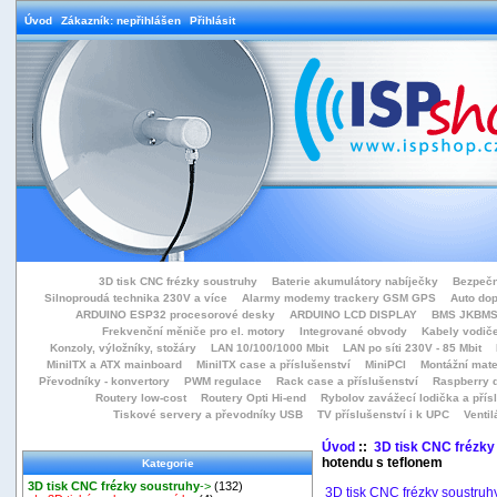
Úvod
Zákazník: nepřihlášen
Přihlásit
3D tisk CNC frézky soustruhy
Baterie akumulátory nabíječky
Bezpečn
Silnoproudá technika 230V a více
Alarmy modemy trackery GSM GPS
Auto do
ARDUINO ESP32 procesorové desky
ARDUINO LCD DISPLAY
BMS JKBMS
Frekvenční měniče pro el. motory
Integrované obvody
Kabely vodiče
Konzoly, výložníky, stožáry
LAN 10/100/1000 Mbit
LAN po síti 230V - 85 Mbit
MiniITX a ATX mainboard
MiniITX case a příslušenství
MiniPCI
Montážní mate
Převodníky - konvertory
PWM regulace
Rack case a příslušenství
Raspberry d
Routery low-cost
Routery Opti Hi-end
Rybolov zavážecí lodička a přísl
Tiskové servery a převodníky USB
TV příslušenství i k UPC
Ventil
Úvod
::
3D tisk CNC frézky
hotendu s teflonem
Kategorie
3D tisk CNC frézky soustruhy
->
(132)
3D tisk CNC frézky soustruh