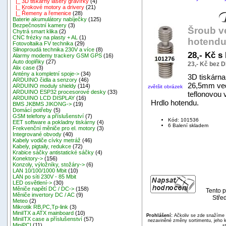
|_ 3D tiskárny lasery gravírky
(4)
|_ Krokové motory a drivery
(21)
|_ Řemeny a řemenice
(28)
Baterie akumulátory nabíječky
(125)
Bezpečnostní kamery
(3)
Šroub v
Chytrá smart klika
(2)
CNC frézky na plasty + AL
(1)
hotendu
Fotovoltaika FV technika
(29)
Silnoproudá technika 230V a více
(8)
28,- Kč s
Alarmy modemy trackery GSM GPS
(16)
Auto doplňky
(27)
23,- Kč bez 
Alix case
(3)
Antény a kompletní spoje->
(34)
3D tiskárn
ARDUINO čidla a senzory
(46)
26,5mm ved
ARDUINO moduly shieldy
(114)
zvětšit obrázek
ARDUINO ESP32 procesorové desky
(33)
teflonovou 
ARDUINO LCD DISPLAY
(16)
Hrdlo hotendu.
BMS JKBMS JIKONG->
(19)
Domácí potřeby
(5)
GSM telefony a příslušenství
(7)
Kód: 101536
EET software a pokladny tiskárny
(4)
6 Balení skladem
Frekvenční měniče pro el. motory
(3)
Integrované obvody
(40)
Kabely vodiče cívky metráž
(46)
Kabely, pigtaily, redukce
(72)
Krabice sáčky antistatické sáčky
(4)
Konektory->
(156)
Konzoly, výložníky, stožáry->
(6)
LAN 10/100/1000 Mbit
(10)
LAN po síti 230V - 85 Mbit
LED osvětlení->
(30)
Měniče napětí DC / DC->
(158)
Tento p
Měniče invertory DC / AC
(9)
Stře
Meteo
(2)
Mikrotik RB,PC,Tp-link
(3)
MiniITX a ATX mainboard
(10)
Prohlášení:
Ačkoliv se zde snažíme p
MiniITX case a příslušenství
(57)
nezaviněné změny sortimentu, jeho k
MiniPCI
(11)
s