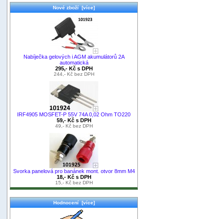
Nové zboží [více]
Nabíječka gelových i AGM akumulátorů 2A
automatická
295,- Kč s DPH
244,- Kč bez DPH
IRF4905 MOSFET-P 55V 74A 0,02 Ohm TO220
59,- Kč s DPH
49,- Kč bez DPH
Svorka panelová pro banánek mont. otvor 8mm M4
18,- Kč s DPH
15,- Kč bez DPH
Hodnocení [více]