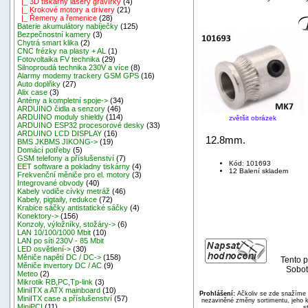
|_ 3D tiskárny lasery gravírky
(4)
|_ Krokové motory a drivery
(21)
|_ Řemeny a řemenice
(28)
Baterie akumulátory nabíječky
(125)
Bezpečnostní kamery
(3)
Chytrá smart klika
(2)
CNC frézky na plasty + AL
(1)
Fotovoltaika FV technika
(29)
Silnoproudá technika 230V a více
(8)
Alarmy modemy trackery GSM GPS
(16)
Auto doplňky
(27)
Alix case
(3)
Antény a kompletní spoje->
(34)
ARDUINO čidla a senzory
(46)
ARDUINO moduly shieldy
(114)
zvětšit obrázek
ARDUINO ESP32 procesorové desky
(33)
ARDUINO LCD DISPLAY
(16)
12.8mm.
BMS JKBMS JIKONG->
(19)
Domácí potřeby
(5)
GSM telefony a příslušenství
(7)
Kód: 101693
EET software a pokladny tiskárny
(4)
12 Balení skladem
Frekvenční měniče pro el. motory
(3)
Integrované obvody
(40)
Kabely vodiče cívky metráž
(46)
Kabely, pigtaily, redukce
(72)
Krabice sáčky antistatické sáčky
(4)
Konektory->
(156)
Konzoly, výložníky, stožáry->
(6)
LAN 10/100/1000 Mbit
(10)
LAN po síti 230V - 85 Mbit
LED osvětlení->
(30)
Měniče napětí DC / DC->
(158)
Tento p
Měniče invertory DC / AC
(9)
Sobot
Meteo
(2)
Mikrotik RB,PC,Tp-link
(3)
MiniITX a ATX mainboard
(10)
Prohlášení:
Ačkoliv se zde snažíme p
MiniITX case a příslušenství
(57)
nezaviněné změny sortimentu, jeho k
MiniPCI
(11)
s