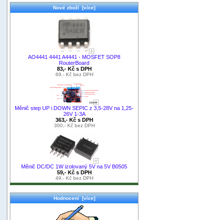
Nové zboží [více]
AO4441 4441 A4441 - MOSFET SOP8
RouterBoard
83,- Kč s DPH
69,- Kč bez DPH
Měnič step UP i DOWN SEPIC z 3,5-28V na 1,25-
26V 1-3A
363,- Kč s DPH
300,- Kč bez DPH
Měnič DC/DC 1W izolovaný 5V na 5V B0505
59,- Kč s DPH
49,- Kč bez DPH
Hodnocení [více]