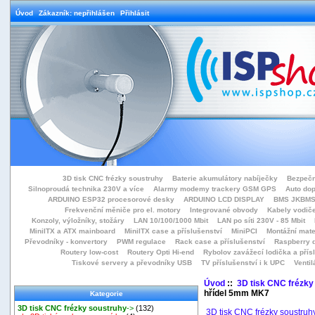
Úvod
Zákazník: nepřihlášen
Přihlásit
3D tisk CNC frézky soustruhy
Baterie akumulátory nabíječky
Bezpečn
Silnoproudá technika 230V a více
Alarmy modemy trackery GSM GPS
Auto do
ARDUINO ESP32 procesorové desky
ARDUINO LCD DISPLAY
BMS JKBMS
Frekvenční měniče pro el. motory
Integrované obvody
Kabely vodiče
Konzoly, výložníky, stožáry
LAN 10/100/1000 Mbit
LAN po síti 230V - 85 Mbit
MiniITX a ATX mainboard
MiniITX case a příslušenství
MiniPCI
Montážní mate
Převodníky - konvertory
PWM regulace
Rack case a příslušenství
Raspberry d
Routery low-cost
Routery Opti Hi-end
Rybolov zavážecí lodička a přísl
Tiskové servery a převodníky USB
TV příslušenství i k UPC
Ventil
Úvod
::
3D tisk CNC frézky
hřídel 5mm MK7
Kategorie
3D tisk CNC frézky soustruhy
->
(132)
3D tisk CNC frézky soustruh