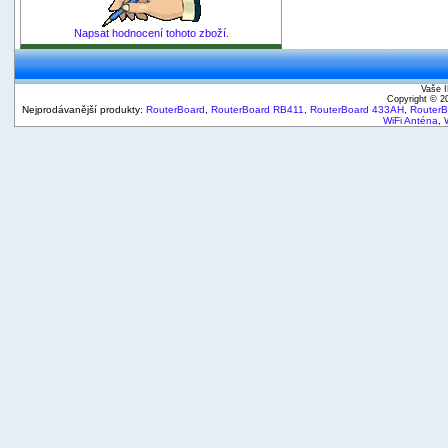
Napsat hodnocení tohoto zboží.
Vaše I
Copyright © 
Nejprodávanější produkty:
RouterBoard
,
RouterBoard RB411
,
RouterBoard 433AH
,
Router
WiFi Anténa
,