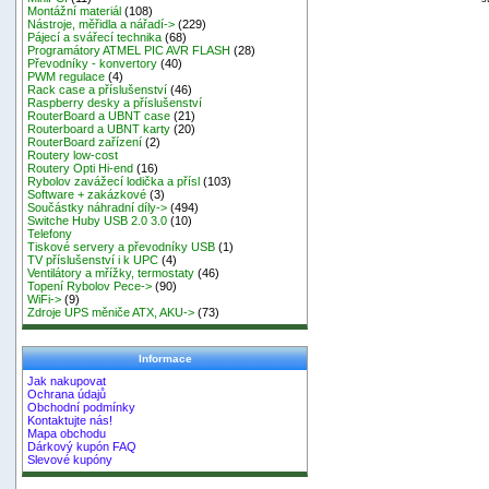
Montážní materiál
(108)
Nástroje, měřidla a nářadí->
(229)
Pájecí a svářecí technika
(68)
Programátory ATMEL PIC AVR FLASH
(28)
Převodníky - konvertory
(40)
PWM regulace
(4)
Rack case a příslušenství
(46)
Raspberry desky a příslušenství
RouterBoard a UBNT case
(21)
Routerboard a UBNT karty
(20)
RouterBoard zařízení
(2)
Routery low-cost
Routery Opti Hi-end
(16)
Rybolov zavážecí lodička a přísl
(103)
Software + zakázkové
(3)
Součástky náhradní díly->
(494)
Switche Huby USB 2.0 3.0
(10)
Telefony
Tiskové servery a převodníky USB
(1)
TV příslušenství i k UPC
(4)
Ventilátory a mřížky, termostaty
(46)
Topení Rybolov Pece->
(90)
WiFi->
(9)
Zdroje UPS měniče ATX, AKU->
(73)
Informace
Jak nakupovat
Ochrana údajů
Obchodní podmínky
Kontaktujte nás!
Mapa obchodu
Dárkový kupón FAQ
Slevové kupóny