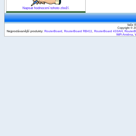
Napsat hodnocení tohoto zboží.
Vaše I
Copyright © 
Nejprodávanější produkty:
RouterBoard
,
RouterBoard RB411
,
RouterBoard 433AH
,
Router
WiFi Anténa
,