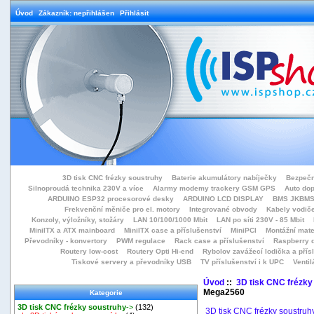
Úvod
Zákazník: nepřihlášen
Přihlásit
3D tisk CNC frézky soustruhy
Baterie akumulátory nabíječky
Bezpečn
Silnoproudá technika 230V a více
Alarmy modemy trackery GSM GPS
Auto do
ARDUINO ESP32 procesorové desky
ARDUINO LCD DISPLAY
BMS JKBMS
Frekvenční měniče pro el. motory
Integrované obvody
Kabely vodiče
Konzoly, výložníky, stožáry
LAN 10/100/1000 Mbit
LAN po síti 230V - 85 Mbit
MiniITX a ATX mainboard
MiniITX case a příslušenství
MiniPCI
Montážní mate
Převodníky - konvertory
PWM regulace
Rack case a příslušenství
Raspberry d
Routery low-cost
Routery Opti Hi-end
Rybolov zavážecí lodička a přísl
Tiskové servery a převodníky USB
TV příslušenství i k UPC
Ventil
Úvod
::
3D tisk CNC frézky
Mega2560
Kategorie
3D tisk CNC frézky soustruhy
->
(132)
3D tisk CNC frézky soustruh