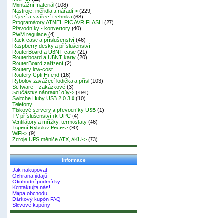
Montážní materiál
(108)
Nástroje, měřidla a nářadí->
(229)
Pájecí a svářecí technika
(68)
Programátory ATMEL PIC AVR FLASH
(27)
Převodníky - konvertory
(40)
PWM regulace
(4)
Rack case a příslušenství
(46)
Raspberry desky a příslušenství
RouterBoard a UBNT case
(21)
Routerboard a UBNT karty
(20)
RouterBoard zařízení
(2)
Routery low-cost
Routery Opti Hi-end
(16)
Rybolov zavážecí lodička a přísl
(103)
Software + zakázkové
(3)
Součástky náhradní díly->
(494)
Switche Huby USB 2.0 3.0
(10)
Telefony
Tiskové servery a převodníky USB
(1)
TV příslušenství i k UPC
(4)
Ventilátory a mřížky, termostaty
(46)
Topení Rybolov Pece->
(90)
WiFi->
(9)
Zdroje UPS měniče ATX, AKU->
(73)
Informace
Jak nakupovat
Ochrana údajů
Obchodní podmínky
Kontaktujte nás!
Mapa obchodu
Dárkový kupón FAQ
Slevové kupóny