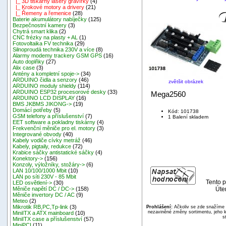
|_ 3D tiskárny lasery gravírky
(4)
|_ Krokové motory a drivery
(21)
|_ Řemeny a řemenice
(28)
Baterie akumulátory nabíječky
(125)
Bezpečnostní kamery
(3)
Chytrá smart klika
(2)
CNC frézky na plasty + AL
(1)
Fotovoltaika FV technika
(29)
Silnoproudá technika 230V a více
(8)
Alarmy modemy trackery GSM GPS
(16)
Auto doplňky
(27)
Alix case
(3)
Antény a kompletní spoje->
(34)
ARDUINO čidla a senzory
(46)
zvětšit obrázek
ARDUINO moduly shieldy
(114)
ARDUINO ESP32 procesorové desky
(33)
Mega2560
ARDUINO LCD DISPLAY
(16)
BMS JKBMS JIKONG->
(19)
Domácí potřeby
(5)
Kód: 101738
GSM telefony a příslušenství
(7)
1 Balení skladem
EET software a pokladny tiskárny
(4)
Frekvenční měniče pro el. motory
(3)
Integrované obvody
(40)
Kabely vodiče cívky metráž
(46)
Kabely, pigtaily, redukce
(72)
Krabice sáčky antistatické sáčky
(4)
Konektory->
(156)
Konzoly, výložníky, stožáry->
(6)
LAN 10/100/1000 Mbit
(10)
LAN po síti 230V - 85 Mbit
Tento p
LED osvětlení->
(30)
Úte
Měniče napětí DC / DC->
(158)
Měniče invertory DC / AC
(9)
Meteo
(2)
Mikrotik RB,PC,Tp-link
(3)
Prohlášení:
Ačkoliv se zde snažíme p
nezaviněné změny sortimentu, jeho k
MiniITX a ATX mainboard
(10)
s
MiniITX case a příslušenství
(57)
MiniPCI
(11)