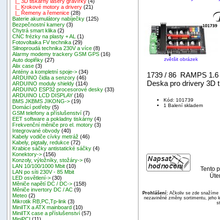
|_ 3D tiskárny lasery gravírky
(4)
|_ Krokové motory a drivery
(21)
|_ Řemeny a řemenice
(28)
Baterie akumulátory nabíječky
(125)
Bezpečnostní kamery
(3)
Chytrá smart klika
(2)
CNC frézky na plasty + AL
(1)
Fotovoltaika FV technika
(29)
Silnoproudá technika 230V a více
(8)
Alarmy modemy trackery GSM GPS
(16)
zvětšit obrázek
Auto doplňky
(27)
Alix case
(3)
Antény a kompletní spoje->
(34)
1739 / 86 RAMPS 1
ARDUINO čidla a senzory
(46)
Deska pro drivery 3D 
ARDUINO moduly shieldy
(114)
ARDUINO ESP32 procesorové desky
(33)
ARDUINO LCD DISPLAY
(16)
Kód: 101739
BMS JKBMS JIKONG->
(19)
1 Balení skladem
Domácí potřeby
(5)
GSM telefony a příslušenství
(7)
EET software a pokladny tiskárny
(4)
Frekvenční měniče pro el. motory
(3)
Integrované obvody
(40)
Kabely vodiče cívky metráž
(46)
Kabely, pigtaily, redukce
(72)
Krabice sáčky antistatické sáčky
(4)
Konektory->
(156)
Konzoly, výložníky, stožáry->
(6)
LAN 10/100/1000 Mbit
(10)
Tento p
LAN po síti 230V - 85 Mbit
Úte
LED osvětlení->
(30)
Měniče napětí DC / DC->
(158)
Měniče invertory DC / AC
(9)
Prohlášení:
Ačkoliv se zde snažíme p
Meteo
(2)
nezaviněné změny sortimentu, jeho k
Mikrotik RB,PC,Tp-link
(3)
s
MiniITX a ATX mainboard
(10)
MiniITX case a příslušenství
(57)
MiniPCI
(11)