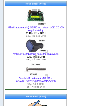
Nové zboží [více]
Měnič automatický SEPIC up i down LCD CC CV
regulovatelný
1148,- Kč s DPH
949,- Kč bez DPH
Voltmetr autobaterie do autozapalovače
236,- Kč s DPH
195,- Kč bez DPH
Šroub M2 půlkulatá kříž M2 x
2/3/4/8/10/12/16/20/30/40/45/50/60
18,- Kč s DPH
15,- Kč bez DPH
Hodnocení [více]