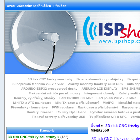
Úvod
Zákazník: nepřihlášen
Přihlásit
3D tisk CNC frézky soustruhy
Baterie akumulátory nabíječky
Bezpečn
Silnoproudá technika 230V a více
Alarmy modemy trackery GSM GPS
Auto do
ARDUINO ESP32 procesorové desky
ARDUINO LCD DISPLAY
BMS JKBMS
Frekvenční měniče pro el. motory
Integrované obvody
Kabely vodiče
Konzoly, výložníky, stožáry
LAN 10/100/1000 Mbit
LAN po síti 230V - 85 Mbit
MiniITX a ATX mainboard
MiniITX case a příslušenství
MiniPCI
Montážní mate
Převodníky - konvertory
PWM regulace
Rack case a příslušenství
Raspberry d
Routery low-cost
Routery Opti Hi-end
Rybolov zavážecí lodička a přísl
Tiskové servery a převodníky USB
TV příslušenství i k UPC
Ventil
Úvod
::
3D tisk CNC frézky
Mega2560
Kategorie
3D tisk CNC frézky soustruhy
->
(132)
3D tisk CNC frézky soustruh