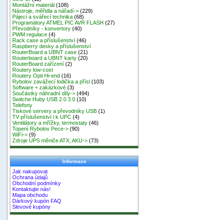
Montážní materiál
(108)
Nástroje, měřidla a nářadí->
(229)
Pájecí a svářecí technika
(68)
Programátory ATMEL PIC AVR FLASH
(27)
Převodníky - konvertory
(40)
PWM regulace
(4)
Rack case a příslušenství
(46)
Raspberry desky a příslušenství
RouterBoard a UBNT case
(21)
Routerboard a UBNT karty
(20)
RouterBoard zařízení
(2)
Routery low-cost
Routery Opti Hi-end
(16)
Rybolov zavážecí lodička a přísl
(103)
Software + zakázkové
(3)
Součástky náhradní díly->
(494)
Switche Huby USB 2.0 3.0
(10)
Telefony
Tiskové servery a převodníky USB
(1)
TV příslušenství i k UPC
(4)
Ventilátory a mřížky, termostaty
(46)
Topení Rybolov Pece->
(90)
WiFi->
(9)
Zdroje UPS měniče ATX, AKU->
(73)
Informace
Jak nakupovat
Ochrana údajů
Obchodní podmínky
Kontaktujte nás!
Mapa obchodu
Dárkový kupón FAQ
Slevové kupóny