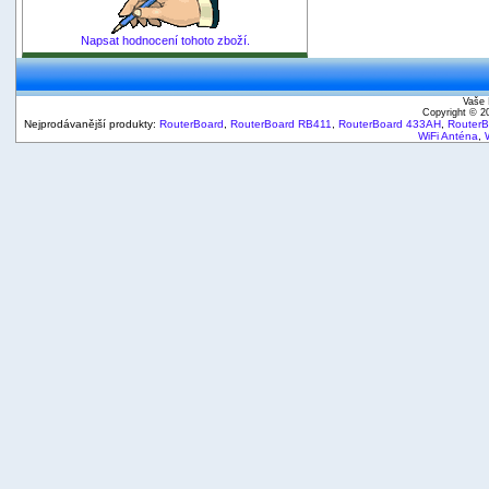
Napsat hodnocení tohoto zboží.
Vaše 
Copyright © 
Nejprodávanější produkty:
RouterBoard
,
RouterBoard RB411
,
RouterBoard 433AH
,
Router
WiFi Anténa
,