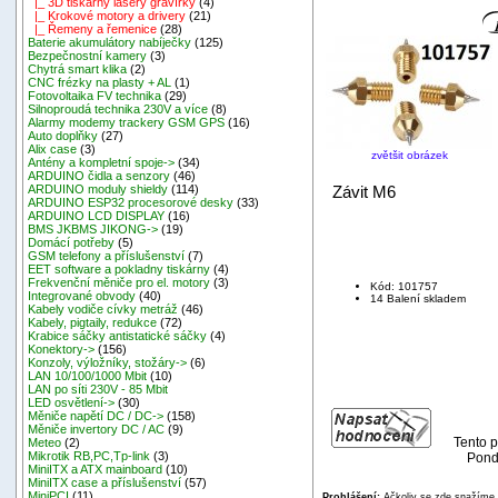
|_ 3D tiskárny lasery gravírky
(4)
|_ Krokové motory a drivery
(21)
|_ Řemeny a řemenice
(28)
Baterie akumulátory nabíječky
(125)
Bezpečnostní kamery
(3)
Chytrá smart klika
(2)
CNC frézky na plasty + AL
(1)
Fotovoltaika FV technika
(29)
Silnoproudá technika 230V a více
(8)
Alarmy modemy trackery GSM GPS
(16)
Auto doplňky
(27)
Alix case
(3)
zvětšit obrázek
Antény a kompletní spoje->
(34)
ARDUINO čidla a senzory
(46)
Závit M6
ARDUINO moduly shieldy
(114)
ARDUINO ESP32 procesorové desky
(33)
ARDUINO LCD DISPLAY
(16)
BMS JKBMS JIKONG->
(19)
Domácí potřeby
(5)
GSM telefony a příslušenství
(7)
EET software a pokladny tiskárny
(4)
Frekvenční měniče pro el. motory
(3)
Kód: 101757
Integrované obvody
(40)
14 Balení skladem
Kabely vodiče cívky metráž
(46)
Kabely, pigtaily, redukce
(72)
Krabice sáčky antistatické sáčky
(4)
Konektory->
(156)
Konzoly, výložníky, stožáry->
(6)
LAN 10/100/1000 Mbit
(10)
LAN po síti 230V - 85 Mbit
LED osvětlení->
(30)
Měniče napětí DC / DC->
(158)
Měniče invertory DC / AC
(9)
Tento p
Meteo
(2)
Mikrotik RB,PC,Tp-link
(3)
Pond
MiniITX a ATX mainboard
(10)
MiniITX case a příslušenství
(57)
MiniPCI
(11)
Prohlášení:
Ačkoliv se zde snažíme p