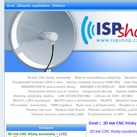
Úvod
Zákazník: nepřihlášen
Přihlásit
3D tisk CNC frézky soustruhy
Baterie akumulátory nabíječky
Bezpečn
Silnoproudá technika 230V a více
Alarmy modemy trackery GSM GPS
Auto do
ARDUINO ESP32 procesorové desky
ARDUINO LCD DISPLAY
BMS JKBMS
Frekvenční měniče pro el. motory
Integrované obvody
Kabely vodiče
Konzoly, výložníky, stožáry
LAN 10/100/1000 Mbit
LAN po síti 230V - 85 Mbit
MiniITX a ATX mainboard
MiniITX case a příslušenství
MiniPCI
Montážní mate
Převodníky - konvertory
PWM regulace
Rack case a příslušenství
Raspberry d
Routery low-cost
Routery Opti Hi-end
Rybolov zavážecí lodička a přísl
Tiskové servery a převodníky USB
TV příslušenství i k UPC
Ventil
Úvod
::
3D tisk CNC frézky
Kategorie
3D tisk CNC frézky soustruh
3D tisk CNC frézky soustruhy
->
(132)