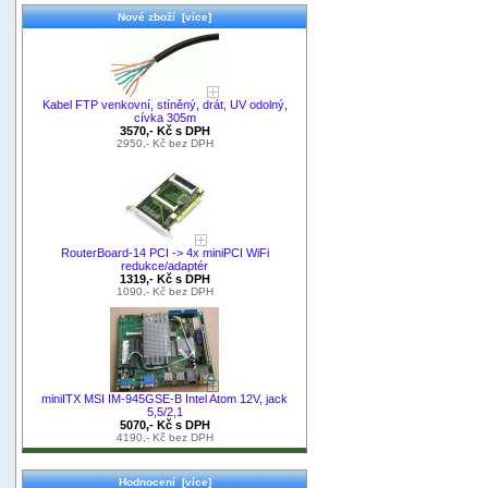
Nové zboží [více]
Kabel FTP venkovní, stíněný, drát, UV odolný,
cívka 305m
3570,- Kč s DPH
2950,- Kč bez DPH
RouterBoard-14 PCI -> 4x miniPCI WiFi
redukce/adaptér
1319,- Kč s DPH
1090,- Kč bez DPH
miniITX MSI IM-945GSE-B Intel Atom 12V, jack
5,5/2,1
5070,- Kč s DPH
4190,- Kč bez DPH
Hodnocení [více]