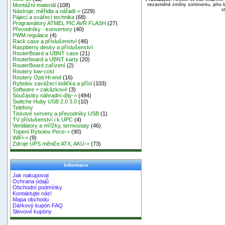
Montážní materiál
(108)
nezaviněné změny sortimentu, jeho k
s
Nástroje, měřidla a nářadí->
(229)
Pájecí a svářecí technika
(68)
Programátory ATMEL PIC AVR FLASH
(27)
Převodníky - konvertory
(40)
PWM regulace
(4)
Rack case a příslušenství
(46)
Raspberry desky a příslušenství
RouterBoard a UBNT case
(21)
Routerboard a UBNT karty
(20)
RouterBoard zařízení
(2)
Routery low-cost
Routery Opti Hi-end
(16)
Rybolov zavážecí lodička a přísl
(103)
Software + zakázkové
(3)
Součástky náhradní díly->
(494)
Switche Huby USB 2.0 3.0
(10)
Telefony
Tiskové servery a převodníky USB
(1)
TV příslušenství i k UPC
(4)
Ventilátory a mřížky, termostaty
(46)
Topení Rybolov Pece->
(90)
WiFi->
(9)
Zdroje UPS měniče ATX, AKU->
(73)
Informace
Jak nakupovat
Ochrana údajů
Obchodní podmínky
Kontaktujte nás!
Mapa obchodu
Dárkový kupón FAQ
Slevové kupóny