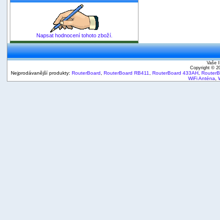
Napsat hodnocení tohoto zboží.
Vaše I
Copyright © 
Nejprodávanější produkty:
RouterBoard
,
RouterBoard RB411
,
RouterBoard 433AH
,
Router
WiFi Anténa
,