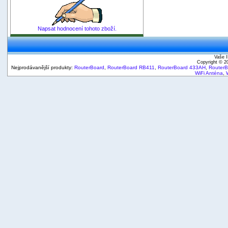
Napsat hodnocení tohoto zboží.
Vaše I
Copyright © 
Nejprodávanější produkty:
RouterBoard
,
RouterBoard RB411
,
RouterBoard 433AH
,
Router
WiFi Anténa
,