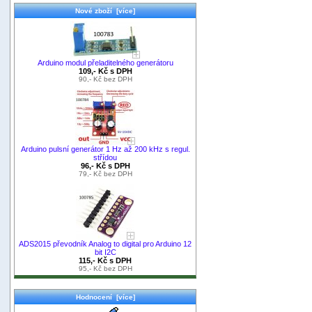
Nové zboží [více]
Arduino modul přeladitelného generátoru
109,- Kč s DPH
90,- Kč bez DPH
Arduino pulsní generátor 1 Hz až 200 kHz s regul.
střídou
96,- Kč s DPH
79,- Kč bez DPH
ADS2015 převodník Analog to digital pro Arduino 12
bit I2C
115,- Kč s DPH
95,- Kč bez DPH
Hodnocení [více]