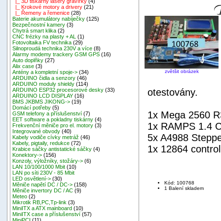
|_ 3D tiskárny lasery gravírky
(4)
|_ Krokové motory a drivery
(21)
|_ Řemeny a řemenice
(28)
Baterie akumulátory nabíječky
(125)
Bezpečnostní kamery
(3)
Chytrá smart klika
(2)
CNC frézky na plasty + AL
(1)
Fotovoltaika FV technika
(29)
Silnoproudá technika 230V a více
(8)
Alarmy modemy trackery GSM GPS
(16)
Auto doplňky
(27)
Alix case
(3)
zvětšit obrázek
Antény a kompletní spoje->
(34)
ARDUINO čidla a senzory
(46)
ARDUINO moduly shieldy
(114)
otestovány.
ARDUINO ESP32 procesorové desky
(33)
ARDUINO LCD DISPLAY
(16)
BMS JKBMS JIKONG->
(19)
Domácí potřeby
(5)
1x Mega 2560 R
GSM telefony a příslušenství
(7)
EET software a pokladny tiskárny
(4)
1x RAMPS 1.4 Co
Frekvenční měniče pro el. motory
(3)
Integrované obvody
(40)
5x A4988 Steppe
Kabely vodiče cívky metráž
(46)
Kabely, pigtaily, redukce
(72)
1x 12864 controll
Krabice sáčky antistatické sáčky
(4)
Konektory->
(156)
Konzoly, výložníky, stožáry->
(6)
LAN 10/100/1000 Mbit
(10)
LAN po síti 230V - 85 Mbit
LED osvětlení->
(30)
Kód: 100768
Měniče napětí DC / DC->
(158)
1 Balení skladem
Měniče invertory DC / AC
(9)
Meteo
(2)
Mikrotik RB,PC,Tp-link
(3)
MiniITX a ATX mainboard
(10)
MiniITX case a příslušenství
(57)
MiniPCI
(11)