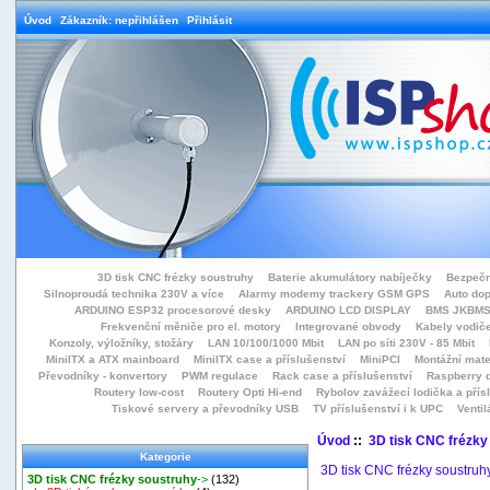
Úvod
Zákazník: nepřihlášen
Přihlásit
3D tisk CNC frézky soustruhy
Baterie akumulátory nabíječky
Bezpečn
Silnoproudá technika 230V a více
Alarmy modemy trackery GSM GPS
Auto do
ARDUINO ESP32 procesorové desky
ARDUINO LCD DISPLAY
BMS JKBMS
Frekvenční měniče pro el. motory
Integrované obvody
Kabely vodiče
Konzoly, výložníky, stožáry
LAN 10/100/1000 Mbit
LAN po síti 230V - 85 Mbit
MiniITX a ATX mainboard
MiniITX case a příslušenství
MiniPCI
Montážní mate
Převodníky - konvertory
PWM regulace
Rack case a příslušenství
Raspberry d
Routery low-cost
Routery Opti Hi-end
Rybolov zavážecí lodička a přísl
Tiskové servery a převodníky USB
TV příslušenství i k UPC
Ventil
Úvod
::
3D tisk CNC frézky
Kategorie
3D tisk CNC frézky soustruh
3D tisk CNC frézky soustruhy
->
(132)