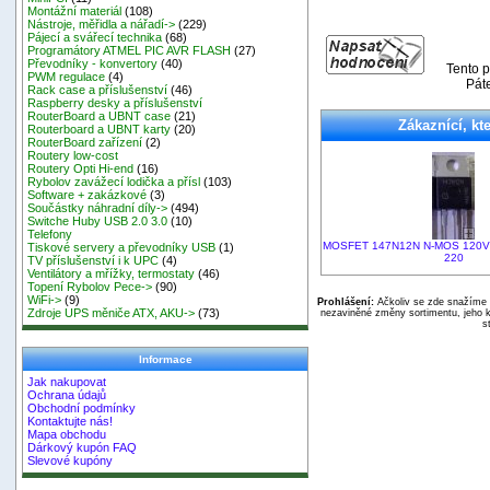
Montážní materiál
(108)
Nástroje, měřidla a nářadí->
(229)
Pájecí a svářecí technika
(68)
Programátory ATMEL PIC AVR FLASH
(27)
Převodníky - konvertory
(40)
Tento p
PWM regulace
(4)
Pát
Rack case a příslušenství
(46)
Raspberry desky a příslušenství
RouterBoard a UBNT case
(21)
Zákaznící, kte
Routerboard a UBNT karty
(20)
RouterBoard zařízení
(2)
Routery low-cost
Routery Opti Hi-end
(16)
Rybolov zavážecí lodička a přísl
(103)
Software + zakázkové
(3)
Součástky náhradní díly->
(494)
Switche Huby USB 2.0 3.0
(10)
Telefony
MOSFET 147N12N N-MOS 120V
Tiskové servery a převodníky USB
(1)
220
TV příslušenství i k UPC
(4)
Ventilátory a mřížky, termostaty
(46)
Topení Rybolov Pece->
(90)
WiFi->
(9)
Prohlášení:
Ačkoliv se zde snažíme p
Zdroje UPS měniče ATX, AKU->
(73)
nezaviněné změny sortimentu, jeho k
s
Informace
Jak nakupovat
Ochrana údajů
Obchodní podmínky
Kontaktujte nás!
Mapa obchodu
Dárkový kupón FAQ
Slevové kupóny