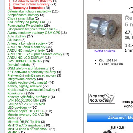
|_ 3D tiskárny lasery gravírky
(4)
|_ Krokové motory a drivery
(21)
|_ Řemeny a řemenice
(28)
Baterie akumulátory nabíječky
(125)
Bezpečnostní kamery
(3)
Ře
Chytrá smart klika
(2)
CNC frézky na plasty + AL
(1)
5 
Fotovoltaika FV technika
(29)
Silnoproudá technika 230V a více
(8)
47,
Alarmy modemy trackery GSM GPS
(16)
Auto doplňky
(27)
39,-
Alix case
(3)
Antény a kompletní spoje->
(34)
181
ARDUINO čidla a senzory
(46)
5mm
ARDUINO moduly shieldy
(114)
zvětšit obrázek
ARDUINO ESP32 procesorové desky
(33)
ARDUINO LCD DISPLAY
(16)
Kód: 101814
BMS JKBMS JIKONG->
(19)
5 Balení skladem
Domácí potřeby
(5)
GSM telefony a příslušenství
(7)
EET software a pokladny tiskárny
(4)
Frekvenční měniče pro el. motory
(3)
Integrované obvody
(40)
Kabely vodiče cívky metráž
(46)
Kabely, pigtaily, redukce
(72)
Krabice sáčky antistatické sáčky
(4)
Konektory->
(156)
Konzoly, výložníky, stožáry->
(6)
LAN 10/100/1000 Mbit
(10)
Tento p
LAN po síti 230V - 85 Mbit
Pondě
LED osvětlení->
(30)
Měniče napětí DC / DC->
(158)
Měniče invertory DC / AC
(9)
Zákaznící, kte
Meteo
(2)
Mikrotik RB,PC,Tp-link
(3)
MiniITX a ATX mainboard
(10)
MiniITX case a příslušenství
(57)
MiniPCI
(11)