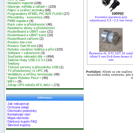
Montážní materiál
(108)
Nástroje, měřidla a nářadí->
(229)
Pájecí a svářecí technika
(68)
Programátory ATMEL PIC AVR FLASH
(27)
Konektor panelový jack
Převodníky - konvertory
(40)
odizolovaný 5,5 / 2,5 mm černý
PWM regulace
(4)
Rack case a příslušenství
(46)
Raspberry desky a příslušenství
RouterBoard a UBNT case
(21)
Routerboard a UBNT karty
(20)
RouterBoard zařízení
(2)
Routery low-cost
Routery Opti Hi-end
(16)
Rybolov zavážecí lodička a přísl
(103)
Software + zakázkové
(3)
Řemenice AL GT2 2GT 16 zubů
Součástky náhradní díly->
(494)
hřídel 5 mm D=9,6mm řemen 6
mm
Switche Huby USB 2.0 3.0
(10)
Telefony
Tiskové servery a převodníky USB
(1)
TV příslušenství i k UPC
(4)
Prohlášení:
Ačkoliv se zde snažíme p
Ventilátory a mřížky, termostaty
(46)
nezaviněné změny sortimentu, jeho k
Topení Rybolov Pece->
(90)
s
WiFi->
(9)
Zdroje UPS měniče ATX, AKU->
(73)
Informace
Jak nakupovat
Ochrana údajů
Obchodní podmínky
Kontaktujte nás!
Mapa obchodu
Dárkový kupón FAQ
Slevové kupóny