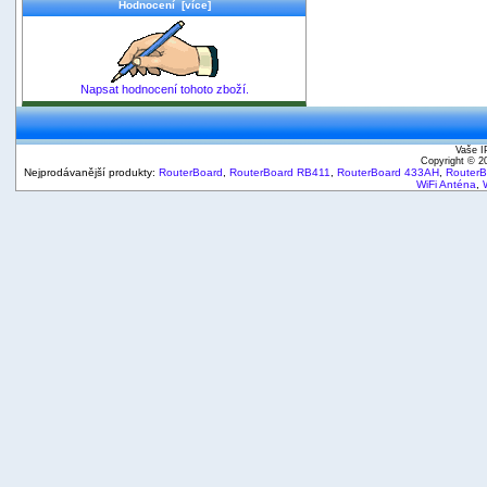
Hodnocení [více]
Napsat hodnocení tohoto zboží.
Vaše I
Copyright © 
Nejprodávanější produkty:
RouterBoard
,
RouterBoard RB411
,
RouterBoard 433AH
,
Router
WiFi Anténa
,