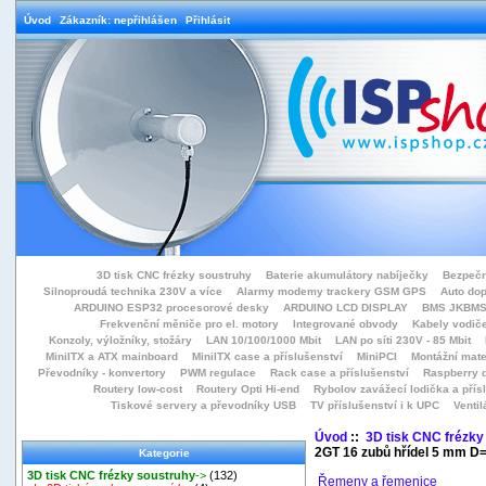
Úvod
Zákazník: nepřihlášen
Přihlásit
3D tisk CNC frézky soustruhy
Baterie akumulátory nabíječky
Bezpečn
Silnoproudá technika 230V a více
Alarmy modemy trackery GSM GPS
Auto do
ARDUINO ESP32 procesorové desky
ARDUINO LCD DISPLAY
BMS JKBMS
Frekvenční měniče pro el. motory
Integrované obvody
Kabely vodiče
Konzoly, výložníky, stožáry
LAN 10/100/1000 Mbit
LAN po síti 230V - 85 Mbit
MiniITX a ATX mainboard
MiniITX case a příslušenství
MiniPCI
Montážní mate
Převodníky - konvertory
PWM regulace
Rack case a příslušenství
Raspberry d
Routery low-cost
Routery Opti Hi-end
Rybolov zavážecí lodička a přísl
Tiskové servery a převodníky USB
TV příslušenství i k UPC
Ventil
Úvod
::
3D tisk CNC frézky
2GT 16 zubů hřídel 5 mm 
Kategorie
3D tisk CNC frézky soustruhy
->
(132)
Řemeny a řemenice