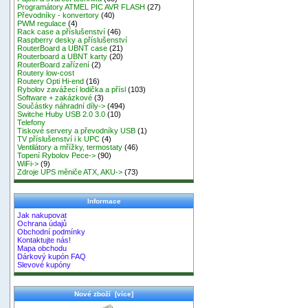
Programátory ATMEL PIC AVR FLASH
(27)
Převodníky - konvertory
(40)
PWM regulace
(4)
Rack case a příslušenství
(46)
Raspberry desky a příslušenství
RouterBoard a UBNT case
(21)
Routerboard a UBNT karty
(20)
RouterBoard zařízení
(2)
Routery low-cost
Routery Opti Hi-end
(16)
Rybolov zavážecí lodička a přísl
(103)
Software + zakázkové
(3)
Součástky náhradní díly->
(494)
Switche Huby USB 2.0 3.0
(10)
Telefony
Tiskové servery a převodníky USB
(1)
TV příslušenství i k UPC
(4)
Ventilátory a mřížky, termostaty
(46)
Topení Rybolov Pece->
(90)
WiFi->
(9)
Zdroje UPS měniče ATX, AKU->
(73)
Informace
Jak nakupovat
Ochrana údajů
Obchodní podmínky
Kontaktujte nás!
Mapa obchodu
Dárkový kupón FAQ
Slevové kupóny
Nové zboží [více]