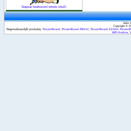
Napsat hodnocení tohoto zboží.
Vaše I
Copyright © 
Nejprodávanější produkty:
RouterBoard
,
RouterBoard RB411
,
RouterBoard 433AH
,
Router
WiFi Anténa
,