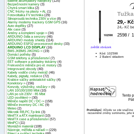
Baterie akumulátory nabíječky
(125)
Bezpečnostní kamery
(3)
Chytrá smart klika
(2)
CNC frézky na plasty + AL
(1)
Tužka
Fotovoltaika FV technika
(29)
Silnoproudá technika 230V a více
(8)
29,- K
Alarmy modemy trackery GSM GPS
(16)
Auto doplňky
(27)
24,- Kč b
Alix case
(3)
Antény a kompletní spoje->
(34)
2598 / 1
ARDUINO čidla a senzory
(46)
ARDUINO moduly shieldy
(114)
ARDUINO ESP32 procesorové desky
(33)
zvětšit obrázek
ARDUINO LCD DISPLAY
(16)
BMS JKBMS JIKONG->
(19)
Kód: 102598
Domácí potřeby
(5)
2 Balení skladem
GSM telefony a příslušenství
(7)
EET software a pokladny tiskárny
(4)
Frekvenční měniče pro el. motory
(3)
Integrované obvody
(40)
Kabely vodiče cívky metráž
(46)
Kabely, pigtaily, redukce
(72)
Krabice sáčky antistatické sáčky
(4)
Konektory->
(156)
Konzoly, výložníky, stožáry->
(6)
LAN 10/100/1000 Mbit
(10)
LAN po síti 230V - 85 Mbit
Tento p
LED osvětlení->
(30)
Pát
Měniče napětí DC / DC->
(158)
Měniče invertory DC / AC
(9)
Meteo
(2)
Prohlášení:
Ačkoliv se zde snažíme p
Mikrotik RB,PC,Tp-link
(3)
nezaviněné změny sortimentu, jeho k
MiniITX a ATX mainboard
(10)
s
MiniITX case a příslušenství
(57)
MiniPCI
(11)
Montážní materiál
(108)
Nástroje, měřidla a nářadí->
(229)
Pájecí a svářecí technika
(68)