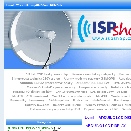
Úvod
Zákazník: nepřihlášen
Přihlásit
3D tisk CNC frézky soustruhy
Baterie akumulátory nabíječky
Bezpečn
Silnoproudá technika 230V a více
Alarmy modemy trackery GSM GPS
Auto do
ARDUINO ESP32 procesorové desky
ARDUINO LCD DISPLAY
BMS JKBMS
Frekvenční měniče pro el. motory
Integrované obvody
Kabely vodiče
Konzoly, výložníky, stožáry
LAN 10/100/1000 Mbit
LAN po síti 230V - 85 Mbit
MiniITX a ATX mainboard
MiniITX case a příslušenství
MiniPCI
Montážní mate
Převodníky - konvertory
PWM regulace
Rack case a příslušenství
Raspberry d
Routery low-cost
Routery Opti Hi-end
Rybolov zavážecí lodička a přísl
Tiskové servery a převodníky USB
TV příslušenství i k UPC
Ventil
Úvod
::
ARDUINO LCD DIS
Kategorie
ARDUINO LCD DISPLAY
3D tisk CNC frézky soustruhy->
(132)