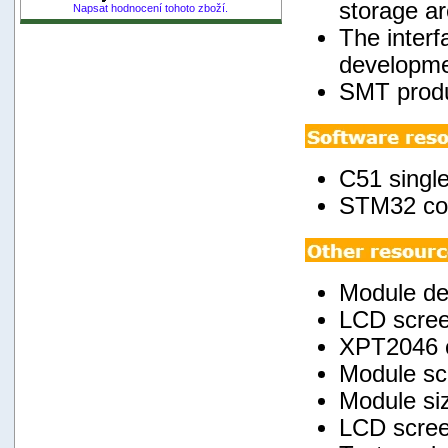
storage ar
Napsat hodnocení tohoto zboží.
The interf
developme
SMT produc
C51 single
STM32 com
Module de
LCD screen
XPT2046 c
Module sc
Module si
LCD scree