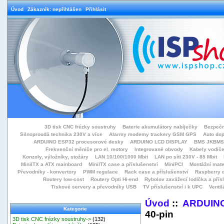
Úvod
Zákazník: nepřihlášen
Přihlásit
3D tisk CNC frézky soustruhy
Baterie akumulátory nabíječky
Bezpečn
Silnoproudá technika 230V a více
Alarmy modemy trackery GSM GPS
Auto do
ARDUINO ESP32 procesorové desky
ARDUINO LCD DISPLAY
BMS JKBMS
Frekvenční měniče pro el. motory
Integrované obvody
Kabely vodiče
Konzoly, výložníky, stožáry
LAN 10/100/1000 Mbit
LAN po síti 230V - 85 Mbit
MiniITX a ATX mainboard
MiniITX case a příslušenství
MiniPCI
Montážní mate
Převodníky - konvertory
PWM regulace
Rack case a příslušenství
Raspberry d
Routery low-cost
Routery Opti Hi-end
Rybolov zavážecí lodička a přísl
Tiskové servery a převodníky USB
TV příslušenství i k UPC
Ventil
Úvod
::
ARDUINO
Kategorie
40-pin
3D tisk CNC frézky soustruhy->
(132)