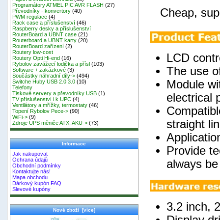
Programátory ATMEL PIC AVR FLASH
(27)
Cheap, suppo
Převodníky - konvertory
(40)
PWM regulace
(4)
Rack case a příslušenství
(46)
Raspberry desky a příslušenství
RouterBoard a UBNT case
(21)
Routerboard a UBNT karty
(20)
RouterBoard zařízení
(2)
Routery low-cost
LCD contro
Routery Opti Hi-end
(16)
Rybolov zavážecí lodička a přísl
(103)
The use o
Software + zakázkové
(3)
Součástky náhradní díly->
(494)
Module wit
Switche Huby USB 2.0 3.0
(10)
Telefony
Tiskové servery a převodníky USB
(1)
electrical
TV příslušenství i k UPC
(4)
Ventilátory a mřížky, termostaty
(46)
Compatible
Topení Rybolov Pece->
(90)
WiFi->
(9)
straight li
Zdroje UPS měniče ATX, AKU->
(73)
Applicati
Informace
Provide te
Jak nakupovat
Ochrana údajů
always be 
Obchodní podmínky
Kontaktujte nás!
Mapa obchodu
Dárkový kupón FAQ
Slevové kupóny
3.2 inch, 
Nové zboží [více]
Display dr