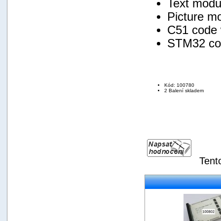
Text modu
Picture m
C51 code w
STM32 code
Kód: 100780
2 Balení skladem
Tent