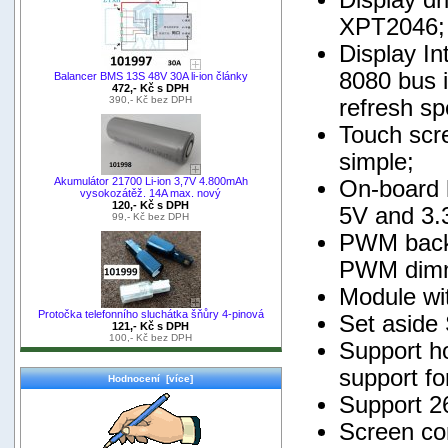
XPT2046;
Display In
8080 bus 
Balancer BMS 13S 48V 30A li-ion články
472,- Kč s DPH
390,- Kč bez DPH
refresh sp
Touch scre
simple;
Akumulátor 21700 Li-ion 3,7V 4.800mAh
On-board 
vysokozátěž. 14A max. nový
120,- Kč s DPH
5V and 3.
99,- Kč bez DPH
PWM backli
PWM dimmi
Module wit
Protočka telefonního sluchátka šňůry 4-pinová
Set aside
121,- Kč s DPH
100,- Kč bez DPH
Support ho
support fo
Hodnocení [více]
Support 26
Screen con