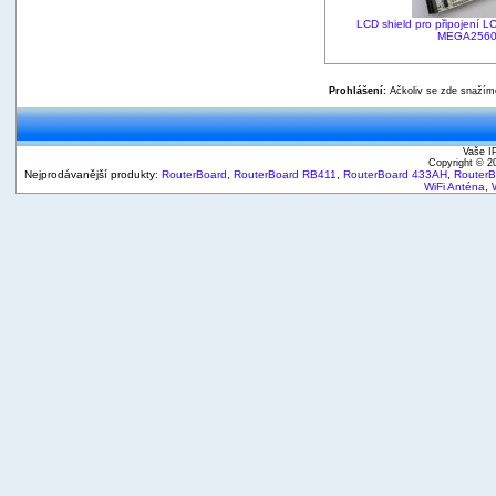
LCD shield pro připojení 
MEGA256
Prohlášení:
Ačkoliv se zde snažíme
Vaše I
Copyright © 
Nejprodávanější produkty:
RouterBoard
,
RouterBoard RB411
,
RouterBoard 433AH
,
Router
WiFi Anténa
,