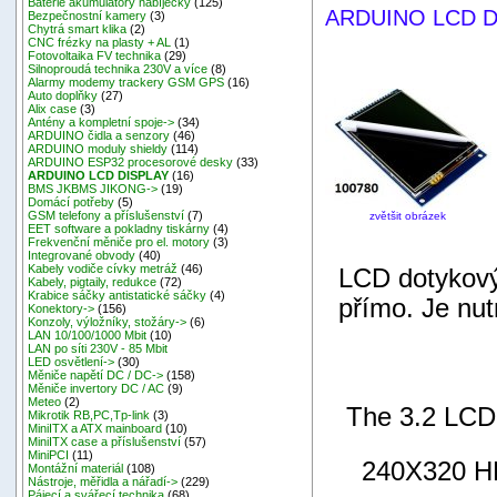
Baterie akumulátory nabíječky
(125)
ARDUINO LCD D
Bezpečnostní kamery
(3)
Chytrá smart klika
(2)
CNC frézky na plasty + AL
(1)
Fotovoltaika FV technika
(29)
Silnoproudá technika 230V a více
(8)
Alarmy modemy trackery GSM GPS
(16)
Auto doplňky
(27)
Alix case
(3)
Antény a kompletní spoje->
(34)
ARDUINO čidla a senzory
(46)
ARDUINO moduly shieldy
(114)
ARDUINO ESP32 procesorové desky
(33)
ARDUINO LCD DISPLAY
(16)
BMS JKBMS JIKONG->
(19)
Domácí potřeby
(5)
GSM telefony a příslušenství
(7)
zvětšit obrázek
EET software a pokladny tiskárny
(4)
Frekvenční měniče pro el. motory
(3)
Integrované obvody
(40)
Kabely vodiče cívky metráž
(46)
LCD dotykový
Kabely, pigtaily, redukce
(72)
Krabice sáčky antistatické sáčky
(4)
přímo. Je nut
Konektory->
(156)
Konzoly, výložníky, stožáry->
(6)
LAN 10/100/1000 Mbit
(10)
LAN po síti 230V - 85 Mbit
LED osvětlení->
(30)
Měniče napětí DC / DC->
(158)
Měniče invertory DC / AC
(9)
Meteo
(2)
The 3.2 LCD
Mikrotik RB,PC,Tp-link
(3)
MiniITX a ATX mainboard
(10)
MiniITX case a příslušenství
(57)
MiniPCI
(11)
240X320 HD r
Montážní materiál
(108)
Nástroje, měřidla a nářadí->
(229)
Pájecí a svářecí technika
(68)