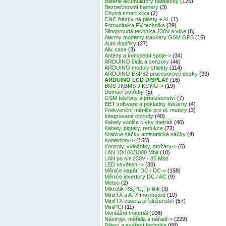
Baterie akumulátory nabíječky
(125)
Bezpečnostní kamery
(3)
Chytrá smart klika
(2)
CNC frézky na plasty + AL
(1)
Fotovoltaika FV technika
(29)
Silnoproudá technika 230V a více
(8)
Alarmy modemy trackery GSM GPS
(16)
Auto doplňky
(27)
Alix case
(3)
Antény a kompletní spoje->
(34)
ARDUINO čidla a senzory
(46)
ARDUINO moduly shieldy
(114)
ARDUINO ESP32 procesorové desky
(33)
ARDUINO LCD DISPLAY
(16)
BMS JKBMS JIKONG->
(19)
Domácí potřeby
(5)
GSM telefony a příslušenství
(7)
EET software a pokladny tiskárny
(4)
Frekvenční měniče pro el. motory
(3)
Integrované obvody
(40)
Kabely vodiče cívky metráž
(46)
Kabely, pigtaily, redukce
(72)
Krabice sáčky antistatické sáčky
(4)
Konektory->
(156)
Konzoly, výložníky, stožáry->
(6)
LAN 10/100/1000 Mbit
(10)
LAN po síti 230V - 85 Mbit
LED osvětlení->
(30)
Měniče napětí DC / DC->
(158)
Měniče invertory DC / AC
(9)
Meteo
(2)
Mikrotik RB,PC,Tp-link
(3)
MiniITX a ATX mainboard
(10)
MiniITX case a příslušenství
(57)
MiniPCI
(11)
Montážní materiál
(108)
Nástroje, měřidla a nářadí->
(229)
Pájecí a svářecí technika
(68)