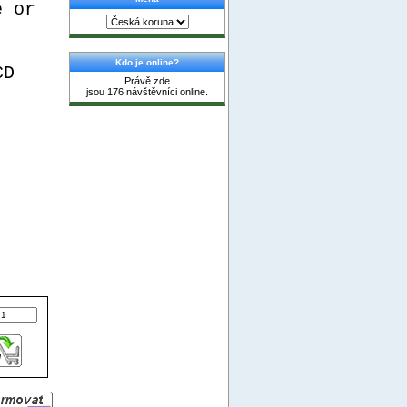
e or
Kdo je online?
CD
Právě zde
jsou 176 návštěvníci online.