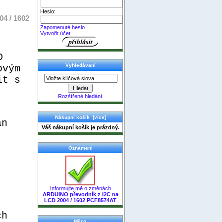
Heslo:
4 / 1602
Zapomenuté heslo
Vytvořit účet
D
Vyhledávaní
ovým
it s
Rozšířené hledání
Nákupní košík [více]
an
Váš nákupní košík je prázdný.
Oznámení
Informujte mě o změnách
ARDUINO převodník z I2C na
LCD 2004 / 1602 PCF8574AT
ch
Měna