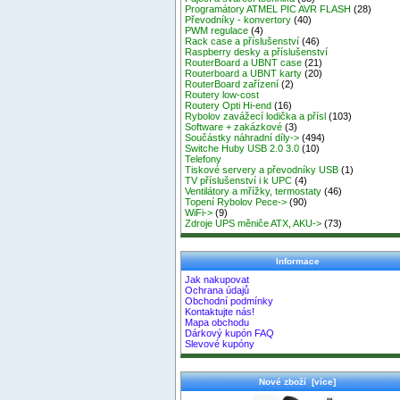
Programátory ATMEL PIC AVR FLASH
(28)
Převodníky - konvertory
(40)
PWM regulace
(4)
Rack case a příslušenství
(46)
Raspberry desky a příslušenství
RouterBoard a UBNT case
(21)
Routerboard a UBNT karty
(20)
RouterBoard zařízení
(2)
Routery low-cost
Routery Opti Hi-end
(16)
Rybolov zavážecí lodička a přísl
(103)
Software + zakázkové
(3)
Součástky náhradní díly->
(494)
Switche Huby USB 2.0 3.0
(10)
Telefony
Tiskové servery a převodníky USB
(1)
TV příslušenství i k UPC
(4)
Ventilátory a mřížky, termostaty
(46)
Topení Rybolov Pece->
(90)
WiFi->
(9)
Zdroje UPS měniče ATX, AKU->
(73)
Informace
Jak nakupovat
Ochrana údajů
Obchodní podmínky
Kontaktujte nás!
Mapa obchodu
Dárkový kupón FAQ
Slevové kupóny
Nové zboží [více]