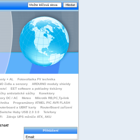
asty + AL
Fotovoltaika FV technika
O čidla a senzory
ARDUINO moduly shieldy
nství
EET software a pokladny tiskárny
čky antistatické sáčky
Konektory
tory DC / AC
Meteo
Mikrotik RB,PC,Tp-link
chnika
Programátory ATMEL PIC AVR FLASH
uterboard a UBNT karty
RouterBoard zařízení
Switche Huby USB 2.0 3.0
Telefony
Fi
Zdroje UPS měniče ATX, AKU
8574AT
Přihlášení
Email: