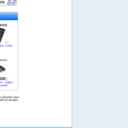
on v sérii
on - pájecí
paralel
ím případné námi
dřovat aktuální