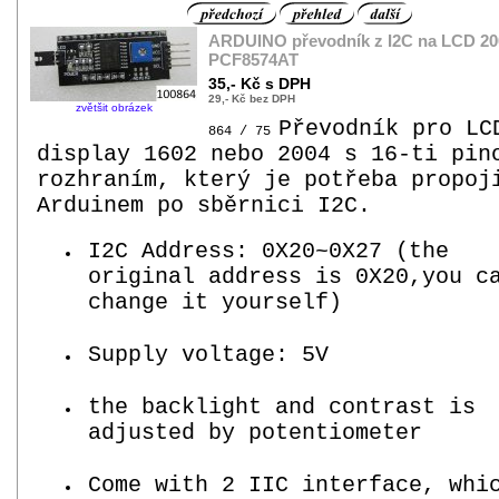
ARDUINO převodník z I2C na LCD 200
PCF8574AT
35,- Kč s DPH
29,- Kč bez DPH
zvětšit obrázek
Převodník pro LC
864 / 75
display 1602 nebo 2004 s 16-ti pin
rozhraním, který je potřeba propoj
Arduinem po sběrnici I2C.
I2C Address: 0X20~0X27 (the
original address is 0X20,you c
change it yourself)
Supply voltage: 5V
the backlight and contrast is
adjusted by potentiometer
Come with 2 IIC interface, whi