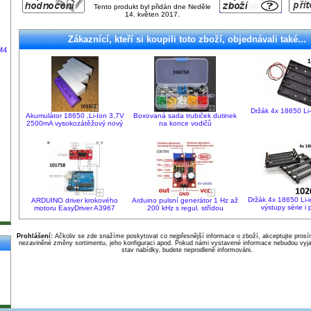
Tento produkt byl přidán dne Neděle
14. květen 2017.
Zákaznící, kteří si koupili toto zboží, objednávali také...
M4
Držák 4x 18650 Li-i
Akumulátor 18650 ,Li-Ion 3,7V
Boxovaná sada trubiček dutinek
2500mA vysokozátěžový nový
na konce vodičů
Držák 4x 18650 Li-i
ARDUINO driver krokového
Arduino pulsní generátor 1 Hz až
výstupy série i 
motoru EasyDriver A3967
200 kHz s regul. střídou
Prohlášení:
Ačkoliv se zde snažíme poskytovat co nejpřesnější informace o zboží, akceptujte pros
nezaviněné změny sortimentu, jeho konfiguraci apod. Pokud námi vystavené informace nebudou vyja
stav nabídky, budete neprodleně informováni.