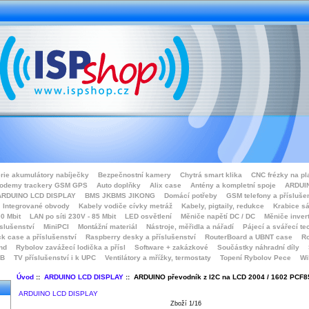
rie akumulátory nabíječky
Bezpečnostní kamery
Chytrá smart klika
CNC frézky na pl
odemy trackery GSM GPS
Auto doplňky
Alix case
Antény a kompletní spoje
ARDUIN
ARDUINO LCD DISPLAY
BMS JKBMS JIKONG
Domácí potřeby
GSM telefony a přísluše
Integrované obvody
Kabely vodiče cívky metráž
Kabely, pigtaily, redukce
Krabice sá
0 Mbit
LAN po síti 230V - 85 Mbit
LED osvětlení
Měniče napětí DC / DC
Měniče inver
íslušenství
MiniPCI
Montážní materiál
Nástroje, měřidla a nářadí
Pájecí a svářecí te
k case a příslušenství
Raspberry desky a příslušenství
RouterBoard a UBNT case
Ro
nd
Rybolov zavážecí lodička a přísl
Software + zakázkové
Součástky náhradní díly
SB
TV příslušenství i k UPC
Ventilátory a mřížky, termostaty
Topení Rybolov Pece
Wi
Úvod
::
ARDUINO LCD DISPLAY
:: ARDUINO převodník z I2C na LCD 2004 / 1602 PCF
ARDUINO LCD DISPLAY
Zboží 1/16