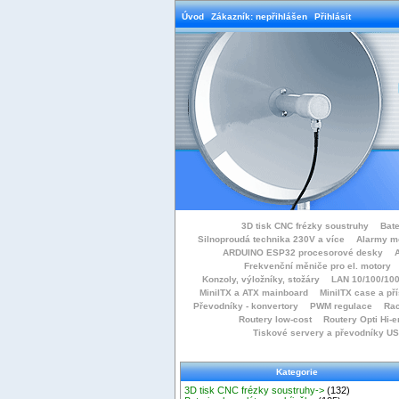
Úvod
Zákazník: nepřihlášen
Přihlásit
3D tisk CNC frézky soustruhy
Bate
Silnoproudá technika 230V a více
Alarmy m
ARDUINO ESP32 procesorové desky
Frekvenční měniče pro el. motory
Konzoly, výložníky, stožáry
LAN 10/100/100
MiniITX a ATX mainboard
MiniITX case a př
Převodníky - konvertory
PWM regulace
Rac
Routery low-cost
Routery Opti Hi-e
Tiskové servery a převodníky U
Kategorie
3D tisk CNC frézky soustruhy->
(132)