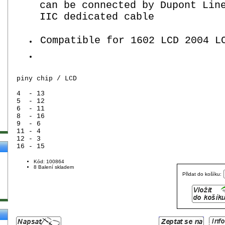
can be connected by Dupont Lin
IIC dedicated cable
Compatible for 1602 LCD 2004 L
piny chip / LCD
4 - 13
5 - 12
6 - 11
8 - 16
9 - 6
11 - 4
12 - 3
16 - 15
Kód: 100864
8 Balení skladem
Přidat do košíku: