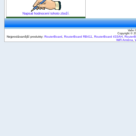
Napsat hodnocení tohoto zboží.
Vaše I
Copyright © 
Nejprodávanější produkty:
RouterBoard
,
RouterBoard RB411
,
RouterBoard 433AH
,
Router
WiFi Anténa
,