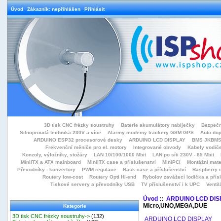
Úvod
Zákazník: nepřihlášen
Přihlásit
3D tisk CNC frézky soustruhy
Baterie akumulátory nabíječky
Bezpečn
Silnoproudá technika 230V a více
Alarmy modemy trackery GSM GPS
Auto do
ARDUINO ESP32 procesorové desky
ARDUINO LCD DISPLAY
BMS JKBMS
Frekvenční měniče pro el. motory
Integrované obvody
Kabely vodiče
Konzoly, výložníky, stožáry
LAN 10/100/1000 Mbit
LAN po síti 230V - 85 Mbit
MiniITX a ATX mainboard
MiniITX case a příslušenství
MiniPCI
Montážní mate
Převodníky - konvertory
PWM regulace
Rack case a příslušenství
Raspberry d
Routery low-cost
Routery Opti Hi-end
Rybolov zavážecí lodička a přísl
Tiskové servery a převodníky USB
TV příslušenství i k UPC
Ventil
Úvod
::
ARDUINO LCD DIS
Micro,UNO,MEGA,DUE
Kategorie
3D tisk CNC frézky soustruhy->
(132)
ARDUINO LCD DISPLAY