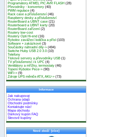
Programátory ATMEL PIC AVR FLASH
(28)
Převodníky - konvertory
(40)
PWM regulace
(4)
Rack case a příslušenství
(46)
Raspberry desky a příslušenství
RouterBoard a UBNT case
(21)
Routerboard a UBNT karty
(20)
RouterBoard zařízení
(2)
Routery low-cost
Routery Opti Hi-end
(16)
Rybolov zavážecí lodička a přísl
(103)
Software + zakázkové
(3)
Součástky náhradní díly->
(494)
Switche Huby USB 2.0 3.0
(10)
Telefony
Tiskové servery a převodníky USB
(1)
TV příslušenství i k UPC
(4)
Ventilátory a mřížky, termostaty
(46)
Topení Rybolov Pece->
(90)
WiFi->
(9)
Zdroje UPS měniče ATX, AKU->
(73)
Informace
Jak nakupovat
Ochrana údajů
Obchodní podmínky
Kontaktujte nás!
Mapa obchodu
Dárkový kupón FAQ
Slevové kupóny
Nové zboží [více]