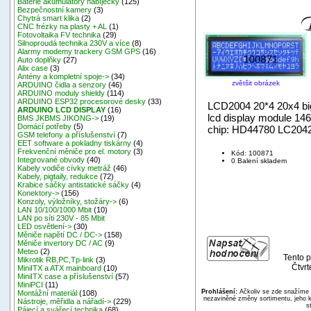
Baterie akumulátory nabíječky
(125)
Bezpečnostní kamery
(3)
Chytrá smart klika
(2)
CNC frézky na plasty + AL
(1)
Fotovoltaika FV technika
(29)
Silnoproudá technika 230V a více
(8)
Alarmy modemy trackery GSM GPS
(16)
Auto doplňky
(27)
Alix case
(3)
Antény a kompletní spoje->
(34)
zvětšit obrázek
ARDUINO čidla a senzory
(46)
ARDUINO moduly shieldy
(114)
ARDUINO ESP32 procesorové desky
(33)
LCD2004 20*4 20x4 big
ARDUINO LCD DISPLAY
(16)
lcd display module 1
BMS JKBMS JIKONG->
(19)
Domácí potřeby
(5)
chip: HD44780 LC20
GSM telefony a příslušenství
(7)
EET software a pokladny tiskárny
(4)
Frekvenční měniče pro el. motory
(3)
Kód: 100871
Integrované obvody
(40)
0 Balení skladem
Kabely vodiče cívky metráž
(46)
Kabely, pigtaily, redukce
(72)
Krabice sáčky antistatické sáčky
(4)
Konektory->
(156)
Konzoly, výložníky, stožáry->
(6)
LAN 10/100/1000 Mbit
(10)
LAN po síti 230V - 85 Mbit
LED osvětlení->
(30)
Měniče napětí DC / DC->
(158)
Měniče invertory DC / AC
(9)
Meteo
(2)
Tento p
Mikrotik RB,PC,Tp-link
(3)
Čtvrt
MiniITX a ATX mainboard
(10)
MiniITX case a příslušenství
(57)
MiniPCI
(11)
Prohlášení:
Ačkoliv se zde snažíme p
Montážní materiál
(108)
nezaviněné změny sortimentu, jeho k
Nástroje, měřidla a nářadí->
(229)
s
Pájecí a svářecí technika
(68)