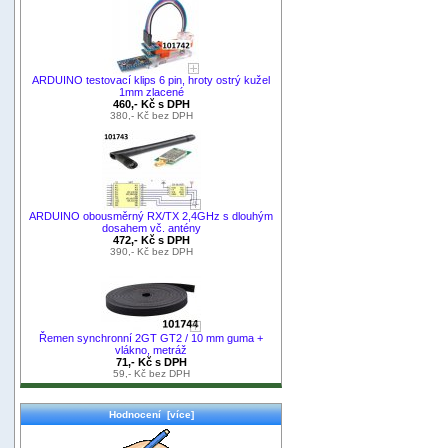
ARDUINO testovací klips 6 pin, hroty ostrý kužel
1mm zlacené
460,- Kč s DPH
380,- Kč bez DPH
ARDUINO obousměrný RX/TX 2,4GHz s dlouhým
dosahem vč. antény
472,- Kč s DPH
390,- Kč bez DPH
Řemen synchronní 2GT GT2 / 10 mm guma +
vlákno, metráž
71,- Kč s DPH
59,- Kč bez DPH
Hodnocení [více]