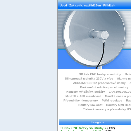
Úvod
Zákazník: nepřihlášen
Přihlásit
3D tisk CNC frézky soustruhy
Bate
Silnoproudá technika 230V a více
Alarmy m
ARDUINO ESP32 procesorové desky
Frekvenční měniče pro el. motory
Konzoly, výložníky, stožáry
LAN 10/100/100
MiniITX a ATX mainboard
MiniITX case a př
Převodníky - konvertory
PWM regulace
Rac
Routery low-cost
Routery Opti Hi-e
Tiskové servery a převodníky U
Kategorie
3D tisk CNC frézky soustruhy->
(132)