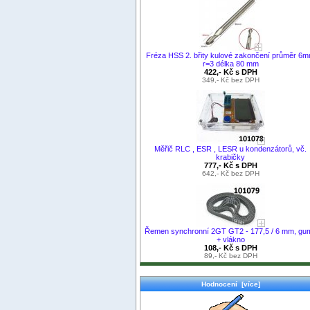
Fréza HSS 2. břity kulové zakončení průměr 6
r=3 délka 80 mm
422,- Kč s DPH
349,- Kč bez DPH
Měřič RLC , ESR , LESR u kondenzátorů, vč.
krabičky
777,- Kč s DPH
642,- Kč bez DPH
Řemen synchronní 2GT GT2 - 177,5 / 6 mm, gu
+ vlákno
108,- Kč s DPH
89,- Kč bez DPH
Hodnocení [více]