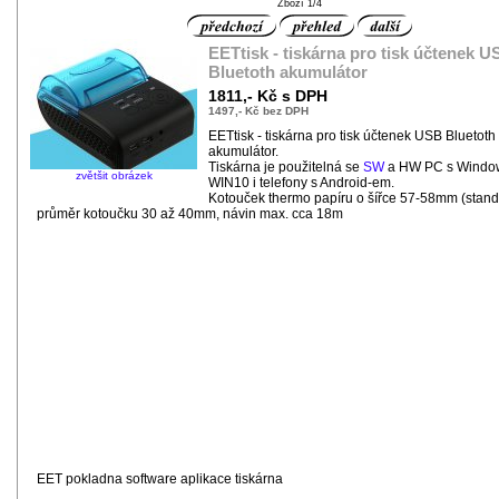
Zboží 1/4
EETtisk - tiskárna pro tisk účtenek U
Bluetoth akumulátor
1811,- Kč s DPH
1497,- Kč bez DPH
EETtisk - tiskárna pro tisk účtenek USB Bluetoth
akumulátor.
Tiskárna je použitelná se
SW
a HW PC s Windo
zvětšit obrázek
WIN10 i telefony s Android-em.
Kotouček thermo papíru o šířce 57-58mm (stand
průměr kotoučku 30 až 40mm, návin max. cca 18m
EET pokladna software aplikace tiskárna