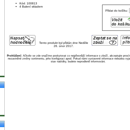
Kód: 100813
4 Balení skladem
Přidat do košíku:
Tento produkt byl přidán dne Neděle
26. únor 2017.
Prohlášení:
Ačkoliv se zde snažíme poskytovat co nejpřesnější informace o zboží, akceptujte pros
nezaviněné změny sortimentu, jeho konfiguraci apod. Pokud námi vystavené informace nebudou vyja
stav nabídky, budete neprodleně informováni.