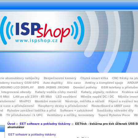
rie akumulátory nabíječky
Bezpečnostní kamery
Chytrá smart klika
CNC frézky na pl
odemy trackery GSM GPS
Auto doplňky
Alix case
Antény a kompletní spoje
ARDUIN
ARDUINO LCD DISPLAY
BMS JKBMS JIKONG
Domácí potřeby
GSM telefony a přísluše
Integrované obvody
Kabely vodiče cívky metráž
Kabely, pigtaily, redukce
Krabice sá
0 Mbit
LAN po síti 230V - 85 Mbit
LED osvětlení
Měniče napětí DC / DC
Měniče inver
íslušenství
MiniPCI
Montážní materiál
Nástroje, měřidla a nářadí
Pájecí a svářecí te
k case a příslušenství
Raspberry desky a příslušenství
RouterBoard a UBNT case
Ro
nd
Rybolov zavážecí lodička a přísl
Software + zakázkové
Součástky náhradní díly
SB
TV příslušenství i k UPC
Ventilátory a mřížky, termostaty
Topení Rybolov Pece
Wi
Úvod
::
EET software a pokladny tiskárny
:: EETtisk - tiskárna pro tisk účtenek USB B
akumulátor
EET software a pokladny tiskárny