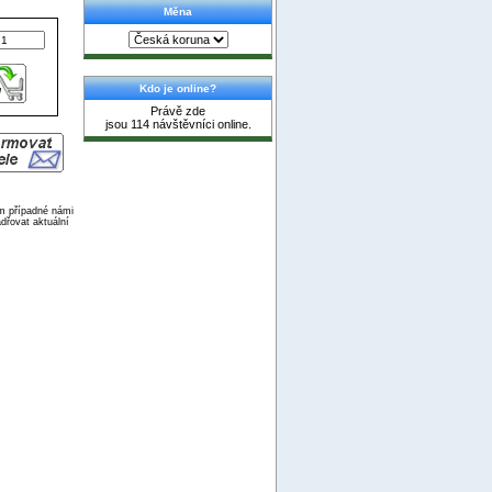
Měna
Kdo je online?
Právě zde
jsou 114 návštěvníci online.
ím případné námi
dřovat aktuální