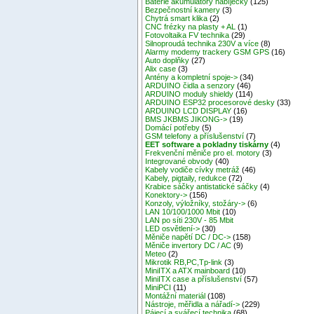
Baterie akumulátory nabíječky
(125)
Bezpečnostní kamery
(3)
Chytrá smart klika
(2)
CNC frézky na plasty + AL
(1)
Fotovoltaika FV technika
(29)
Silnoproudá technika 230V a více
(8)
Alarmy modemy trackery GSM GPS
(16)
Auto doplňky
(27)
Alix case
(3)
Antény a kompletní spoje->
(34)
ARDUINO čidla a senzory
(46)
ARDUINO moduly shieldy
(114)
ARDUINO ESP32 procesorové desky
(33)
ARDUINO LCD DISPLAY
(16)
BMS JKBMS JIKONG->
(19)
Domácí potřeby
(5)
GSM telefony a příslušenství
(7)
EET software a pokladny tiskárny
(4)
Frekvenční měniče pro el. motory
(3)
Integrované obvody
(40)
Kabely vodiče cívky metráž
(46)
Kabely, pigtaily, redukce
(72)
Krabice sáčky antistatické sáčky
(4)
Konektory->
(156)
Konzoly, výložníky, stožáry->
(6)
LAN 10/100/1000 Mbit
(10)
LAN po síti 230V - 85 Mbit
LED osvětlení->
(30)
Měniče napětí DC / DC->
(158)
Měniče invertory DC / AC
(9)
Meteo
(2)
Mikrotik RB,PC,Tp-link
(3)
MiniITX a ATX mainboard
(10)
MiniITX case a příslušenství
(57)
MiniPCI
(11)
Montážní materiál
(108)
Nástroje, měřidla a nářadí->
(229)
Pájecí a svářecí technika
(68)