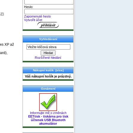
Heslo:
SB
Zapomenuté heslo
Vytvořit účet
Vyhledávaní
ws XP až
ard),
Rozšířené hledání
Nákupní košík [více]
Váš nákupní košík je prázdný.
Oznámení
Informujte mě o změnách
EETtisk - tiskárna pro tisk
účtenek USB Bluetoth
akumulátor