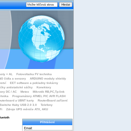
asty + AL
Fotovoltaika FV technika
O čidla a senzory
ARDUINO moduly shieldy
nství
EET software a pokladny tiskárny
čky antistatické sáčky
Konektory
tory DC / AC
Meteo
Mikrotik RB,PC,Tp-link
chnika
Programátory ATMEL PIC AVR FLASH
uterboard a UBNT karty
RouterBoard zařízení
Switche Huby USB 2.0 3.0
Telefony
Fi
Zdroje UPS měniče ATX, AKU
luetoth
Přihlášení
Email: