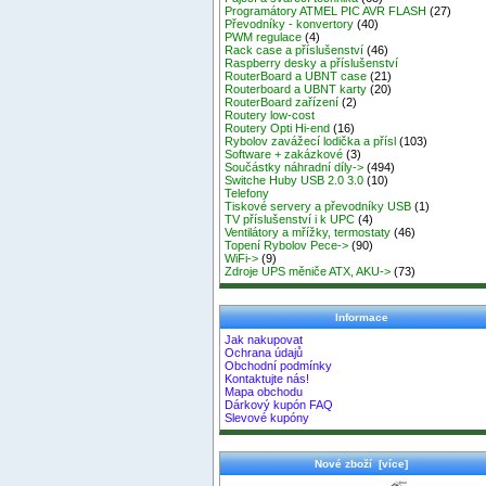
Programátory ATMEL PIC AVR FLASH
(27)
Převodníky - konvertory
(40)
PWM regulace
(4)
Rack case a příslušenství
(46)
Raspberry desky a příslušenství
RouterBoard a UBNT case
(21)
Routerboard a UBNT karty
(20)
RouterBoard zařízení
(2)
Routery low-cost
Routery Opti Hi-end
(16)
Rybolov zavážecí lodička a přísl
(103)
Software + zakázkové
(3)
Součástky náhradní díly->
(494)
Switche Huby USB 2.0 3.0
(10)
Telefony
Tiskové servery a převodníky USB
(1)
TV příslušenství i k UPC
(4)
Ventilátory a mřížky, termostaty
(46)
Topení Rybolov Pece->
(90)
WiFi->
(9)
Zdroje UPS měniče ATX, AKU->
(73)
Informace
Jak nakupovat
Ochrana údajů
Obchodní podmínky
Kontaktujte nás!
Mapa obchodu
Dárkový kupón FAQ
Slevové kupóny
Nové zboží [více]