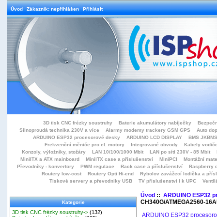
Úvod
Zákazník: nepřihlášen
Přihlásit
3D tisk CNC frézky soustruhy
Baterie akumulátory nabíječky
Bezpečn
Silnoproudá technika 230V a více
Alarmy modemy trackery GSM GPS
Auto do
ARDUINO ESP32 procesorové desky
ARDUINO LCD DISPLAY
BMS JKBMS
Frekvenční měniče pro el. motory
Integrované obvody
Kabely vodiče
Konzoly, výložníky, stožáry
LAN 10/100/1000 Mbit
LAN po síti 230V - 85 Mbit
MiniITX a ATX mainboard
MiniITX case a příslušenství
MiniPCI
Montážní mate
Převodníky - konvertory
PWM regulace
Rack case a příslušenství
Raspberry d
Routery low-cost
Routery Opti Hi-end
Rybolov zavážecí lodička a přísl
Tiskové servery a převodníky USB
TV příslušenství i k UPC
Ventil
Úvod
::
ARDUINO ESP32 pr
CH340G/ATMEGA2560-16AU
Kategorie
3D tisk CNC frézky soustruhy->
(132)
ARDUINO ESP32 procesoro