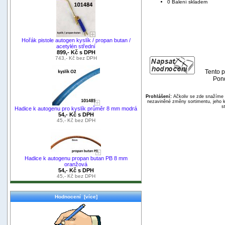
0 Balení skladem
Hořák pistole autogen kyslík / propan butan /
acetylén střední
899,- Kč s DPH
743,- Kč bez DPH
Tento p
Pond
Prohlášení:
Ačkoliv se zde snažíme p
nezaviněné změny sortimentu, jeho k
s
Hadice k autogenu pro kyslík průměr 8 mm modrá
54,- Kč s DPH
45,- Kč bez DPH
Hadice k autogenu propan butan PB 8 mm
oranžová
54,- Kč s DPH
45,- Kč bez DPH
Hodnocení [více]