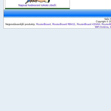
Napsat hodnocení tohoto zboží.
Vaše I
Copyright © 
Nejprodávanější produkty:
RouterBoard
,
RouterBoard RB411
,
RouterBoard 433AH
,
Router
WiFi Anténa
,