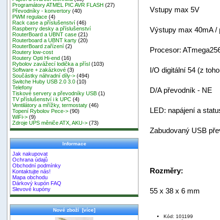
Programátory ATMEL PIC AVR FLASH
(27)
Vstupy max 5V
Převodníky - konvertory
(40)
PWM regulace
(4)
Rack case a příslušenství
(46)
Výstupy max 40mA / 
Raspberry desky a příslušenství
RouterBoard a UBNT case
(21)
Routerboard a UBNT karty
(20)
RouterBoard zařízení
(2)
Procesor: ATmega256
Routery low-cost
Routery Opti Hi-end
(16)
Rybolov zavážecí lodička a přísl
(103)
I/O digitální 54 (z to
Software + zakázkové
(3)
Součástky náhradní díly->
(494)
Switche Huby USB 2.0 3.0
(10)
Telefony
D/A převodník - NE
Tiskové servery a převodníky USB
(1)
TV příslušenství i k UPC
(4)
Ventilátory a mřížky, termostaty
(46)
LED: napájení a statu
Topení Rybolov Pece->
(90)
WiFi->
(9)
Zdroje UPS měniče ATX, AKU->
(73)
Zabudovaný USB př
Informace
Jak nakupovat
Ochrana údajů
Obchodní podmínky
Rozměry:
Kontaktujte nás!
Mapa obchodu
Dárkový kupón FAQ
Slevové kupóny
55 x 38 x 6 mm
Nové zboží [více]
Kód: 101199