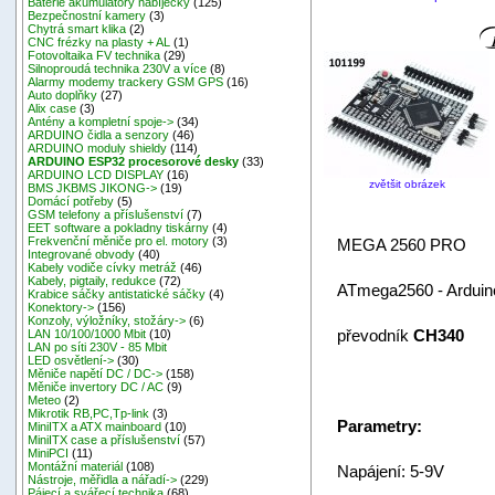
Baterie akumulátory nabíječky
(125)
Bezpečnostní kamery
(3)
Chytrá smart klika
(2)
CNC frézky na plasty + AL
(1)
Fotovoltaika FV technika
(29)
Silnoproudá technika 230V a více
(8)
Alarmy modemy trackery GSM GPS
(16)
Auto doplňky
(27)
Alix case
(3)
Antény a kompletní spoje->
(34)
ARDUINO čidla a senzory
(46)
ARDUINO moduly shieldy
(114)
ARDUINO ESP32 procesorové desky
(33)
ARDUINO LCD DISPLAY
(16)
zvětšit obrázek
BMS JKBMS JIKONG->
(19)
Domácí potřeby
(5)
GSM telefony a příslušenství
(7)
EET software a pokladny tiskárny
(4)
Frekvenční měniče pro el. motory
(3)
MEGA 2560 PRO
Integrované obvody
(40)
Kabely vodiče cívky metráž
(46)
Kabely, pigtaily, redukce
(72)
ATmega2560 - Arduino
Krabice sáčky antistatické sáčky
(4)
Konektory->
(156)
Konzoly, výložníky, stožáry->
(6)
převodník
CH340
LAN 10/100/1000 Mbit
(10)
LAN po síti 230V - 85 Mbit
LED osvětlení->
(30)
Měniče napětí DC / DC->
(158)
Měniče invertory DC / AC
(9)
Meteo
(2)
Mikrotik RB,PC,Tp-link
(3)
Parametry:
MiniITX a ATX mainboard
(10)
MiniITX case a příslušenství
(57)
MiniPCI
(11)
Montážní materiál
(108)
Napájení: 5-9V
Nástroje, měřidla a nářadí->
(229)
Pájecí a svářecí technika
(68)