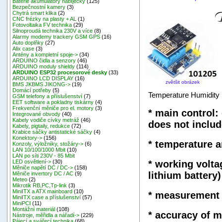
Baterie akumulátory nabíječky
(125)
Bezpečnostní kamery
(3)
Chytrá smart klika
(2)
CNC frézky na plasty + AL
(1)
Fotovoltaika FV technika
(29)
Silnoproudá technika 230V a více
(8)
Alarmy modemy trackery GSM GPS
(16)
Auto doplňky
(27)
Alix case
(3)
Antény a kompletní spoje->
(34)
ARDUINO čidla a senzory
(46)
ARDUINO moduly shieldy
(114)
ARDUINO ESP32 procesorové desky
(33)
ARDUINO LCD DISPLAY
(16)
zvětšit obrázek
BMS JKBMS JIKONG->
(19)
Domácí potřeby
(5)
Temperature Humidity
GSM telefony a příslušenství
(7)
EET software a pokladny tiskárny
(4)
Frekvenční měniče pro el. motory
(3)
* main control:
Integrované obvody
(40)
Kabely vodiče cívky metráž
(46)
does not includ
Kabely, pigtaily, redukce
(72)
Krabice sáčky antistatické sáčky
(4)
Konektory->
(156)
* temperature 
Konzoly, výložníky, stožáry->
(6)
LAN 10/100/1000 Mbit
(10)
LAN po síti 230V - 85 Mbit
* working volta
LED osvětlení->
(30)
Měniče napětí DC / DC->
(158)
lithium battery)
Měniče invertory DC / AC
(9)
Meteo
(2)
Mikrotik RB,PC,Tp-link
(3)
MiniITX a ATX mainboard
(10)
* measurement 
MiniITX case a příslušenství
(57)
MiniPCI
(11)
Montážní materiál
(108)
* accuracy of 
Nástroje, měřidla a nářadí->
(229)
Pájecí a svářecí technika
(68)