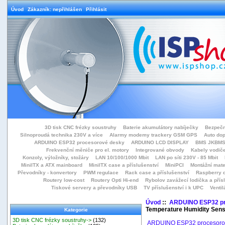
Úvod
Zákazník: nepřihlášen
Přihlásit
3D tisk CNC frézky soustruhy
Baterie akumulátory nabíječky
Bezpečn
Silnoproudá technika 230V a více
Alarmy modemy trackery GSM GPS
Auto do
ARDUINO ESP32 procesorové desky
ARDUINO LCD DISPLAY
BMS JKBMS
Frekvenční měniče pro el. motory
Integrované obvody
Kabely vodiče
Konzoly, výložníky, stožáry
LAN 10/100/1000 Mbit
LAN po síti 230V - 85 Mbit
MiniITX a ATX mainboard
MiniITX case a příslušenství
MiniPCI
Montážní mate
Převodníky - konvertory
PWM regulace
Rack case a příslušenství
Raspberry d
Routery low-cost
Routery Opti Hi-end
Rybolov zavážecí lodička a přísl
Tiskové servery a převodníky USB
TV příslušenství i k UPC
Ventil
Úvod
::
ARDUINO ESP32 pr
Temperature Humidity Sens
Kategorie
3D tisk CNC frézky soustruhy->
(132)
ARDUINO ESP32 procesoro