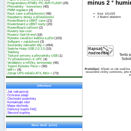
minus 2 ° humid
Programátory ATMEL PIC AVR FLASH
(28)
Převodníky - konvertory
(40)
PWM regulace
(4)
Rack case a příslušenství
(46)
Kód: 101205
2 Balení skladem
Raspberry desky a příslušenství
RouterBoard a UBNT case
(21)
Routerboard a UBNT karty
(20)
RouterBoard zařízení
(2)
Routery low-cost
Routery Opti Hi-end
(16)
Rybolov zavážecí lodička a přísl
(103)
Software + zakázkové
(3)
Součástky náhradní díly->
(494)
Switche Huby USB 2.0 3.0
(10)
Telefony
Tento p
Tiskové servery a převodníky USB
(1)
Sobot
TV příslušenství i k UPC
(4)
Ventilátory a mřížky, termostaty
(46)
Topení Rybolov Pece->
(90)
Prohlášení:
Ačkoliv se zde snažíme p
WiFi->
(9)
nezaviněné změny sortimentu, jeho k
Zdroje UPS měniče ATX, AKU->
(73)
s
Informace
Jak nakupovat
Ochrana údajů
Obchodní podmínky
Kontaktujte nás!
Mapa obchodu
Dárkový kupón FAQ
Slevové kupóny
Nové zboží [více]