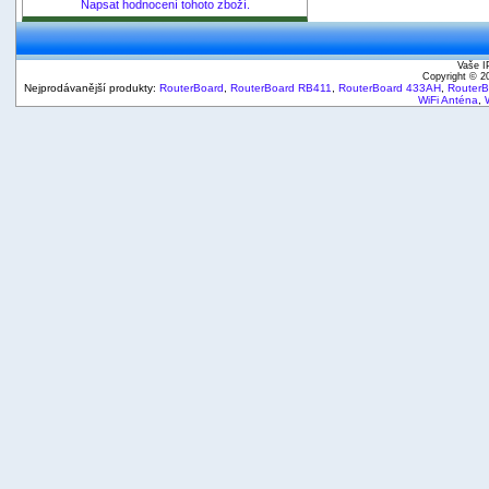
Napsat hodnocení tohoto zboží.
Vaše I
Copyright © 
Nejprodávanější produkty:
RouterBoard
,
RouterBoard RB411
,
RouterBoard 433AH
,
Router
WiFi Anténa
,